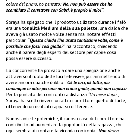
colore del primo, ho pensato: ‘
No, non può essere che ho
scambiato il correttore con Sabri, è proprio il mio!
’
”.
Soraya ha spiegato che il prodotto utilizzato durante i falò
era una
tonalità Medium della sua palette
, una cialda che
aveva già usato molte volte senza mai notare effetti
particolari. “
Questa cialda l’ho usata tantissime volte, come è
possibile che fossi così gialla?
”, ha raccontato, chiedendo
anche il parere degli esperti del settore per capire cosa
possa essere successo.
La concorrente ha provato a dare una spiegazione anche
attraverso il ruolo delle luci televisive, pur ammettendo di
avere ancora qualche dubbio: “
Ok le luci, ok tutto, ma
comunque le altre persone non erano gialle, quindi non capisco
”.
Per la puntata del confronto a distanza
“Un mese dopo
”,
Soraya ha scelto invece un altro correttore, quello di Tarte,
ottenendo un risultato apparso differente.
Nonostante le polemiche, il curioso caso del correttore ha
contribuito ad aumentare la popolarità della ragazza, che
oggi sembra affrontare la vicenda con ironia. “
Non riesco