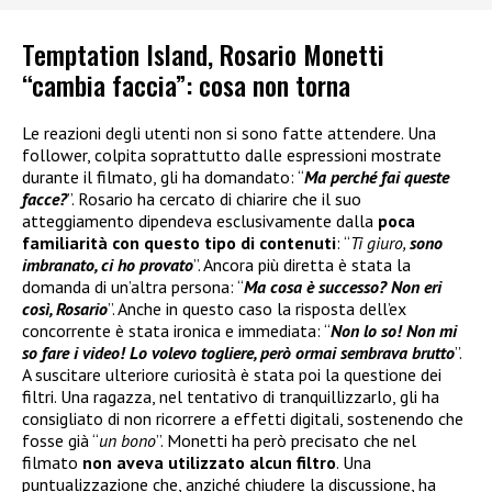
Temptation Island, Rosario Monetti
“cambia faccia”: cosa non torna
Le reazioni degli utenti non si sono fatte attendere. Una
follower, colpita soprattutto dalle espressioni mostrate
durante il filmato, gli ha domandato: “
Ma perché fai queste
facce?
”. Rosario ha cercato di chiarire che il suo
atteggiamento dipendeva esclusivamente dalla
poca
familiarità con questo tipo di contenuti
: “
Ti giuro,
sono
imbranato, ci ho provato
”. Ancora più diretta è stata la
domanda di un’altra persona: “
Ma cosa è successo? Non eri
così, Rosario
”. Anche in questo caso la risposta dell’ex
concorrente è stata ironica e immediata: “
Non lo so! Non mi
so fare i video! Lo volevo togliere, però ormai sembrava brutto
”.
A suscitare ulteriore curiosità è stata poi la questione dei
filtri. Una ragazza, nel tentativo di tranquillizzarlo, gli ha
consigliato di non ricorrere a effetti digitali, sostenendo che
fosse già “
un bono
”. Monetti ha però precisato che nel
filmato
non aveva utilizzato alcun filtro
. Una
puntualizzazione che, anziché chiudere la discussione, ha