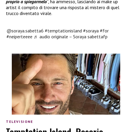
proprio a spiegarmelo
”, ha ammesso, lasciando ai make up
artist il compito di trovare una risposta al mistero di quel
trucco diventato virale.
@soraya.sabetta6
#temptationisland
#soraya
#for
#neiperteeee
♬ audio originale – Soraya sabettafp
TELEVISIONE
Temptation Island, Rosario