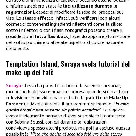
a influire sarebbero state le
luci utilizzate durante le
registrazioni
, capaci di modificare la resa dei prodotti sul
viso. Lo stesso effetto, infatti, può verificarsi con alcuni
cosmetici contenenti ingredienti riflettenti come la silice:
sotto i riflettori o con i flash fotografici possono creare il
cosiddetto
effetto flashback
, facendo apparire alcune zone
del volto più chiare o alterate rispetto al colore naturale
della pelle.
Temptation Island, Soraya svela tutorial del
make-up del falò
Soraya
stessa ha provato a chiarire la vicenda sui social,
raccontando di essere rimasta sorpresa quando si è rivista in
televisione. In un video ha mostrato la
palette di
Make Up
Forever
utilizzata durante il programma, spiegando: “
Io amo
questo brand e non so come sia potuto accadere
”. La ragazza
aveva inizialmente pensato di aver scambiato il correttore
con Sabrina Soussi, con cui durante le registrazioni
condivideva spesso alcuni prodotti, ma poi ha escluso questa
possibilità: “
Visto che anche al secondo falò ero dello stesso