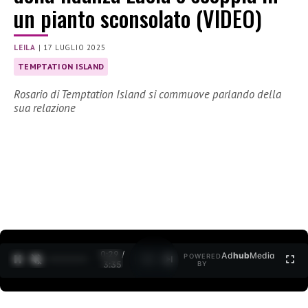
un pianto sconsolato (VIDEO)
LEILA
|
17 LUGLIO 2025
TEMPTATION ISLAND
Rosario di Temptation Island si commuove parlando della
sua relazione
0:30 /
Ad
hub
Media
POWERED
1
/
2
3:35
BY