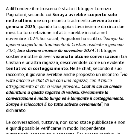
A diffondere il retroscena è stato il blogger Lorenzo
Pugnaloni, secondo cui
Soraya avrebbe scoperto solo
nelle ultime ore
un presunto tradimento
avvenuto nel
gennaio 2025
, quando la coppia stava insieme da circa due
mesi. La loro relazione, infatti, sarebbe iniziata nel
novembre 2024. Sui social, Pugnaloni ha scritto:
“Soraya ha
appena scoperto un tradimento di Cristian risalente a gennaio
2025,
loro stavano insieme da novembre 2024
“.
Il blogger
sostiene inoltre di aver
visionato alcune conversazioni
tra
Cristian e un’altra ragazza, descrivendole come un evidente
tentativo di corteggiamento
. Nelle chat, secondo il suo
racconto, il giovane avrebbe anche proposto un incontro. “
Ho
visto anch’io le chat di lui con una ragazza, con il tipico
atteggiamento di chi ci vuole provare…
Chat in cui lui chiede
addirittura a questa ragazza di vedersi. Ovviamente la
conversazione è molto lunga ed è lampante il corteggiamento.
Soraya è scioccata! E ho tutto salvato ovviamente
“, ha
dichiarato.
Le conversazioni, tuttavia, non sono state pubblicate e non
è quindi possibile verificarne in modo indipendente