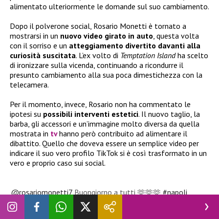
alimentato ulteriormente le domande sul suo cambiamento.
Dopo il polverone social, Rosario Monetti è tornato a
mostrarsi in un
nuovo video girato in auto
, questa volta
con il sorriso e un
atteggiamento divertito davanti alla
curiosità suscitata
. L’ex volto di
Temptation Island
ha scelto
di ironizzare sulla vicenda, continuando a ricondurre il
presunto cambiamento alla sua poca dimestichezza con la
telecamera.
Per il momento, invece, Rosario non ha commentato le
ipotesi su
possibili interventi estetici
. Il nuovo taglio, la
barba, gli accessori e un’immagine molto diversa da quella
mostrata in
tv
hanno però contribuito ad alimentare il
dibattito. Quello che doveva essere un semplice video per
indicare il suo vero profilo TikTok si è così trasformato in un
vero e proprio caso sui social.
@rosariomonetti7
Buongiorno a tutti 🫶🫶🫶
#napoli
#perte
#fyp
♬ Universo – Saymon Cleiton