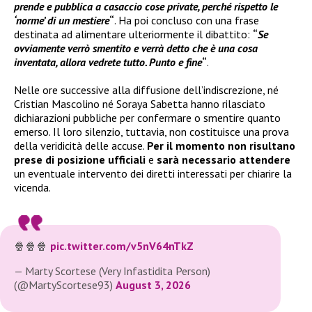
prende e pubblica a casaccio cose private, perché rispetto le
‘norme’ di un mestiere
“
. Ha poi concluso con una frase
destinata ad alimentare ulteriormente il dibattito:
“
Se
ovviamente verrò smentito e verrà detto che è una cosa
inventata, allora vedrete tutto. Punto e fine
“
.
Nelle ore successive alla diffusione dell’indiscrezione, né
Cristian Mascolino né Soraya Sabetta hanno rilasciato
dichiarazioni pubbliche per confermare o smentire quanto
emerso. Il loro silenzio, tuttavia, non costituisce una prova
della veridicità delle accuse.
Per il momento non risultano
prese di posizione ufficiali
e
sarà necessario attendere
un eventuale intervento dei diretti interessati per chiarire la
vicenda.
🍿🍿🍿
pic.twitter.com/v5nV64nTkZ
— Marty Scortese (Very Infastidita Person)
(@MartyScortese93)
August 3, 2026