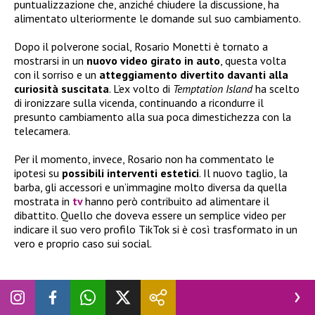
puntualizzazione che, anziché chiudere la discussione, ha
alimentato ulteriormente le domande sul suo cambiamento.
Dopo il polverone social, Rosario Monetti è tornato a
mostrarsi in un
nuovo video girato in auto
, questa volta
con il sorriso e un
atteggiamento divertito davanti alla
curiosità suscitata
. L’ex volto di
Temptation Island
ha scelto
di ironizzare sulla vicenda, continuando a ricondurre il
presunto cambiamento alla sua poca dimestichezza con la
telecamera.
Per il momento, invece, Rosario non ha commentato le
ipotesi su
possibili interventi estetici
. Il nuovo taglio, la
barba, gli accessori e un’immagine molto diversa da quella
mostrata in
tv
hanno però contribuito ad alimentare il
dibattito. Quello che doveva essere un semplice video per
indicare il suo vero profilo TikTok si è così trasformato in un
vero e proprio caso sui social.
@rosariomonetti7
Buongiorno a tutti 🫶🫶🫶
#napoli
#perte
#fyp
♬ Universo – Saymon Cleiton