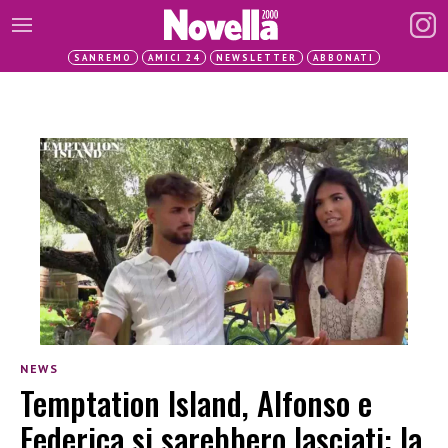
SANREMO
AMICI 24
NEWSLETTER
ABBONATI
NEWS
Temptation Island, Alfonso e
Federica si sarebbero lasciati: la