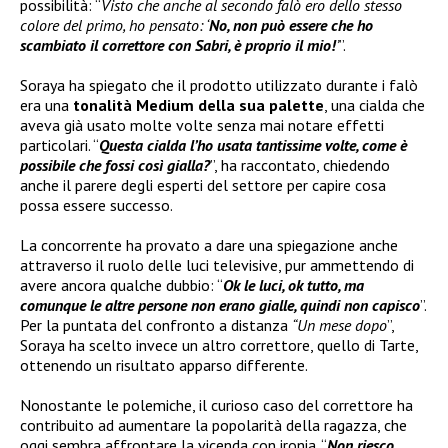
possibilità: “
Visto che anche al secondo falò ero dello stesso
colore del primo, ho pensato: ‘
No, non può essere che ho
scambiato il correttore con Sabri, è proprio il mio!
’
”.
Soraya ha spiegato che il prodotto utilizzato durante i falò
era una
tonalità Medium della sua palette
, una cialda che
aveva già usato molte volte senza mai notare effetti
particolari. “
Questa cialda l’ho usata tantissime volte, come è
possibile che fossi così gialla?
”, ha raccontato, chiedendo
anche il parere degli esperti del settore per capire cosa
possa essere successo.
La concorrente ha provato a dare una spiegazione anche
attraverso il ruolo delle luci televisive, pur ammettendo di
avere ancora qualche dubbio: “
Ok le luci, ok tutto, ma
comunque le altre persone non erano gialle, quindi non capisco
”.
Per la puntata del confronto a distanza
“Un mese dopo
”,
Soraya ha scelto invece un altro correttore, quello di Tarte,
ottenendo un risultato apparso differente.
Nonostante le polemiche, il curioso caso del correttore ha
contribuito ad aumentare la popolarità della ragazza, che
oggi sembra affrontare la vicenda con ironia. “
Non riesco