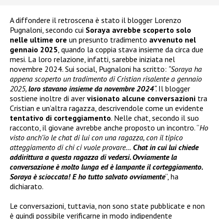
A diffondere il retroscena è stato il blogger Lorenzo
Pugnaloni, secondo cui
Soraya avrebbe scoperto solo
nelle ultime ore
un presunto tradimento
avvenuto nel
gennaio 2025
, quando la coppia stava insieme da circa due
mesi. La loro relazione, infatti, sarebbe iniziata nel
novembre 2024. Sui social, Pugnaloni ha scritto:
“Soraya ha
appena scoperto un tradimento di Cristian risalente a gennaio
2025,
loro stavano insieme da novembre 2024
“.
Il blogger
sostiene inoltre di aver
visionato alcune conversazioni
tra
Cristian e un’altra ragazza, descrivendole come un evidente
tentativo di corteggiamento
. Nelle chat, secondo il suo
racconto, il giovane avrebbe anche proposto un incontro. “
Ho
visto anch’io le chat di lui con una ragazza, con il tipico
atteggiamento di chi ci vuole provare…
Chat in cui lui chiede
addirittura a questa ragazza di vedersi. Ovviamente la
conversazione è molto lunga ed è lampante il corteggiamento.
Soraya è scioccata! E ho tutto salvato ovviamente
“, ha
dichiarato.
Le conversazioni, tuttavia, non sono state pubblicate e non
è quindi possibile verificarne in modo indipendente