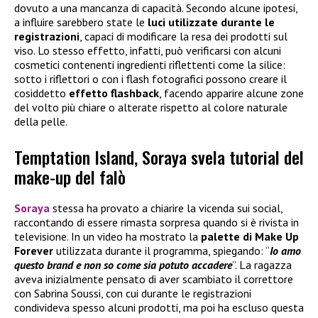
dovuto a una mancanza di capacità. Secondo alcune ipotesi,
a influire sarebbero state le
luci utilizzate durante le
registrazioni
, capaci di modificare la resa dei prodotti sul
viso. Lo stesso effetto, infatti, può verificarsi con alcuni
cosmetici contenenti ingredienti riflettenti come la silice:
sotto i riflettori o con i flash fotografici possono creare il
cosiddetto
effetto flashback
, facendo apparire alcune zone
del volto più chiare o alterate rispetto al colore naturale
della pelle.
Temptation Island, Soraya svela tutorial del
make-up del falò
Soraya
stessa ha provato a chiarire la vicenda sui social,
raccontando di essere rimasta sorpresa quando si è rivista in
televisione. In un video ha mostrato la
palette di
Make Up
Forever
utilizzata durante il programma, spiegando: “
Io amo
questo brand e non so come sia potuto accadere
”. La ragazza
aveva inizialmente pensato di aver scambiato il correttore
con Sabrina Soussi, con cui durante le registrazioni
condivideva spesso alcuni prodotti, ma poi ha escluso questa