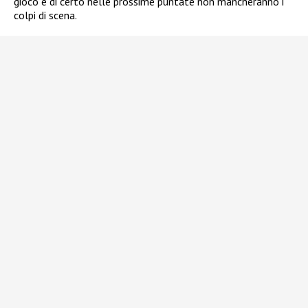
gioco e di certo nelle prossime puntate non mancheranno i
colpi di scena.