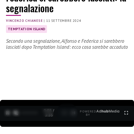
segnalazione
VINCENZO CHIANESE
|
11 SETTEMBRE 2024
TEMPTATION ISLAND
Secondo una segnalazione, Alfonso e Federica si sarebbero
lasciati dopo Temptation Island: ecco cosa sarebbe accaduto
0:07 /
Ad
hub
Media
POWERED
1
/
2
3:35
BY