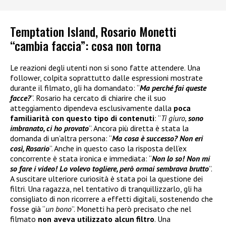
Temptation Island, Rosario Monetti
“cambia faccia”: cosa non torna
Le reazioni degli utenti non si sono fatte attendere. Una
follower, colpita soprattutto dalle espressioni mostrate
durante il filmato, gli ha domandato: “
Ma perché fai queste
facce?
”. Rosario ha cercato di chiarire che il suo
atteggiamento dipendeva esclusivamente dalla
poca
familiarità con questo tipo di contenuti
: “
Ti giuro,
sono
imbranato, ci ho provato
”. Ancora più diretta è stata la
domanda di un’altra persona: “
Ma cosa è successo? Non eri
così, Rosario
”. Anche in questo caso la risposta dell’ex
concorrente è stata ironica e immediata: “
Non lo so! Non mi
so fare i video! Lo volevo togliere, però ormai sembrava brutto
”.
A suscitare ulteriore curiosità è stata poi la questione dei
filtri. Una ragazza, nel tentativo di tranquillizzarlo, gli ha
consigliato di non ricorrere a effetti digitali, sostenendo che
fosse già “
un bono
”. Monetti ha però precisato che nel
filmato
non aveva utilizzato alcun filtro
. Una