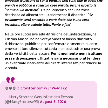
ambedue le persone di cui si parla, io non sono uno di quelli che
prende e pubblica a casaccio cose private, perché rispetto le
‘norme’ di un mestiere
“
. Ha poi concluso con una frase
destinata ad alimentare ulteriormente il dibattito:
“
Se
ovviamente verrò smentito e verrà detto che è una cosa
inventata, allora vedrete tutto. Punto e fine
“
.
Nelle ore successive alla diffusione dell’indiscrezione, né
Cristian Mascolino né Soraya Sabetta hanno rilasciato
dichiarazioni pubbliche per confermare o smentire quanto
emerso. Il loro silenzio, tuttavia, non costituisce una prova
della veridicità delle accuse.
Per il momento non risultano
prese di posizione ufficiali
e
sarà necessario attendere
un eventuale intervento dei diretti interessati per chiarire la
vicenda.
🍿🍿🍿
pic.twitter.com/v5nV64nTkZ
— Marty Scortese (Very Infastidita Person)
(@MartyScortese93)
August 3, 2026