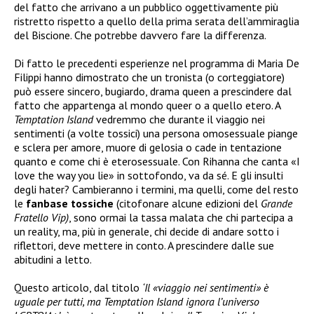
del fatto che arrivano a un pubblico oggettivamente più
ristretto rispetto a quello della prima serata dell’ammiraglia
del Biscione. Che potrebbe davvero fare la differenza.
Di fatto le precedenti esperienze nel programma di Maria De
Filippi hanno dimostrato che un tronista (o corteggiatore)
può essere sincero, bugiardo, drama queen a prescindere dal
fatto che appartenga al mondo queer o a quello etero. A
Temptation Island
vedremmo che durante il viaggio nei
sentimenti (a volte tossici) una persona omosessuale piange
e sclera per amore, muore di gelosia o cade in tentazione
quanto e come chi è eterosessuale. Con Rihanna che canta «I
love the way you lie» in sottofondo, va da sé. E gli insulti
degli hater? Cambieranno i termini, ma quelli, come del resto
le
fanbase
tossiche
(citofonare alcune edizioni del
Grande
Fratello Vip)
, sono ormai la tassa malata che chi partecipa a
un reality, ma, più in generale, chi decide di andare sotto i
riflettori, deve mettere in conto. A prescindere dalle sue
abitudini a letto.
Questo articolo, dal titolo
‘Il «viaggio nei sentimenti» è
uguale per tutti, ma Temptation Island ignora l’universo