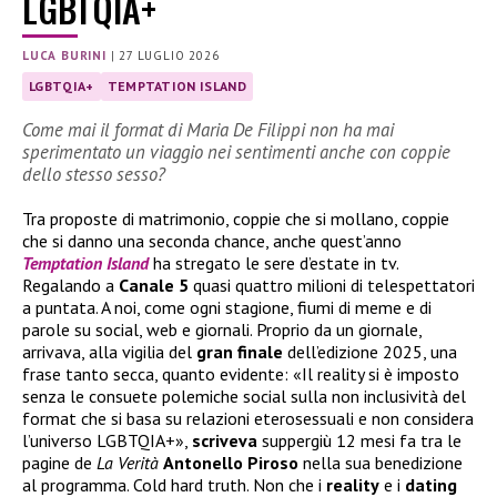
LGBTQIA+
LUCA BURINI
|
27 LUGLIO 2026
LGBTQIA+
TEMPTATION ISLAND
Come mai il format di Maria De Filippi non ha mai
sperimentato un viaggio nei sentimenti anche con coppie
dello stesso sesso?
Tra proposte di matrimonio, coppie che si mollano, coppie
che si danno una seconda chance, anche quest’anno
Temptation Island
ha stregato le sere d’estate in tv.
Regalando a
Canale 5
quasi quattro milioni di telespettatori
a puntata. A noi, come ogni stagione, fiumi di meme e di
parole su social, web e giornali. Proprio da un giornale,
arrivava, alla vigilia del
gran
finale
dell’edizione 2025, una
frase tanto secca, quanto evidente: «Il reality si è imposto
senza le consuete polemiche social sulla non inclusività del
format che si basa su relazioni eterosessuali e non considera
l’universo LGBTQIA+»,
scriveva
suppergiù 12 mesi fa tra le
pagine de
La Verità
Antonello
Piroso
nella sua benedizione
al programma. Cold hard truth. Non che i
reality
e i
dating