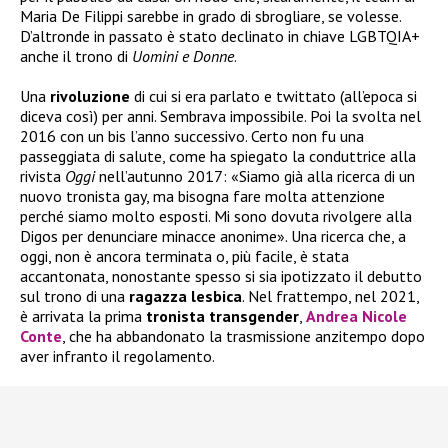
Maria De Filippi sarebbe in grado di sbrogliare, se volesse.
D’altronde in passato è stato declinato in chiave LGBTQIA+
anche il trono di
Uomini e Donne
.
Una
rivoluzione
di cui si era parlato e twittato (all’epoca si
diceva così) per anni. Sembrava impossibile. Poi la svolta nel
2016 con un bis l’anno successivo. Certo non fu una
passeggiata di salute, come ha spiegato la conduttrice alla
rivista
Oggi
nell’autunno 2017: «Siamo già alla ricerca di un
nuovo tronista gay, ma bisogna fare molta attenzione
perché siamo molto esposti. Mi sono dovuta rivolgere alla
Digos per denunciare minacce anonime». Una ricerca che, a
oggi, non è ancora terminata o, più facile, è stata
accantonata, nonostante spesso si sia ipotizzato il debutto
sul trono di una
ragazza
lesbica
. Nel frattempo, nel 2021,
è arrivata la prima
tronista
transgender
,
Andrea Nicole
Conte
, che ha abbandonato la trasmissione anzitempo dopo
aver infranto il regolamento.