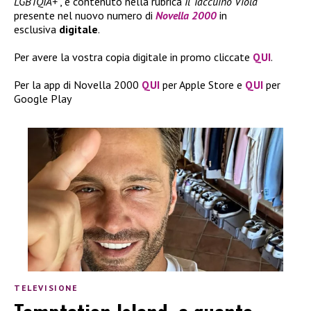
LGBTQIA+’
, è contenuto nella rubrica
Il Taccuino Viola
presente nel nuovo numero di
Novella 2000
in
esclusiva
digitale
.
Per avere la vostra copia digitale in promo cliccate
QUI
.
Per la app di Novella 2000
QUI
per Apple Store e
QUI
per
Google Play
TELEVISIONE