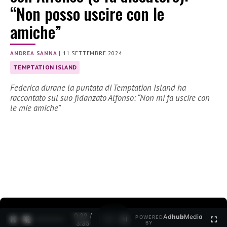
“Non posso uscire con le
amiche”
ANDREA SANNA
|
11 SETTEMBRE 2024
TEMPTATION ISLAND
Federica durane la puntata di Temptation Island ha
raccontato sul suo fidanzato Alfonso: “Non mi fa uscire con
le mie amiche”
0:30 /
Ad
hub
Media
POWERED
1
/
2
3:35
BY