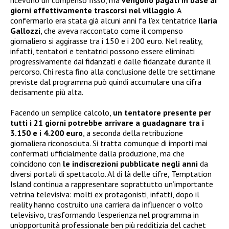
ricevono un compenso fisso, ma
vengono pagati in base ai
giorni effettivamente trascorsi nel villaggio
. A
confermarlo era stata già alcuni anni fa l’ex tentatrice
Ilaria
Gallozzi
, che aveva raccontato come il compenso
giornaliero si aggirasse tra i 150 e i 200 euro. Nel reality,
infatti, tentatori e tentatrici possono essere eliminati
progressivamente dai fidanzati e dalle fidanzate durante il
percorso. Chi resta fino alla conclusione delle tre settimane
previste dal programma può quindi accumulare una cifra
decisamente più alta.
Facendo un semplice calcolo,
un tentatore presente per
tutti i 21 giorni potrebbe arrivare a guadagnare tra i
3.150 e i 4.200 euro
, a seconda della retribuzione
giornaliera riconosciuta. Si tratta comunque di importi mai
confermati ufficialmente dalla produzione, ma che
coincidono con
le indiscrezioni pubblicate negli anni
da
diversi portali di spettacolo. Al di là delle cifre, Temptation
Island continua a rappresentare soprattutto un’importante
vetrina televisiva: molti ex protagonisti, infatti, dopo il
reality hanno costruito una carriera da influencer o volto
televisivo, trasformando l’esperienza nel programma in
un’opportunità professionale ben più redditizia del cachet