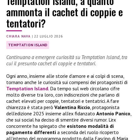
Temptation Island, a quanto
ammonta il cachet di coppie e
tentatori?
CHIARA NAVA
|
22 LUGLIO 2026
TEMPTATION ISLAND
Continuano a emergere curiosità su Temptation Island, tra
cui il presunto cachet di coppie e tentatori.
Ogni anno, insieme alle storie d’amore e ai colpi di scena,
tornano anche le curiosità sui compensi dei protagonisti di
Temptation Island
. Da tempo sul web circolano cifre
molto diverse tra loro, con indiscrezioni che parlano di
cachet elevati per coppie, tentatori e tentatrici. A fare
chiarezza è stata però
Valentina Riccio
, protagonista
dell’edizione 2025 insieme all’ex fidanzato
Antonio Panico
,
che sui social ha deciso di smentire diversi rumor. L’ex
concorrente ha spiegato che
esistono modalità di
pagamento differenti
a seconda del ruolo ricoperto
all’interno del programma prodotto dalla Fascino di Maria