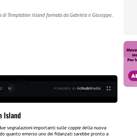
 di Temptation Island formata da Gabriela e Giuseppe.
Ad
hub
Media
/
2
POWERED BY
 Island
 due segnalazioni importanti sulle coppie della nuova
o quanto emerso uno dei fidanzati sarebbe pronto a