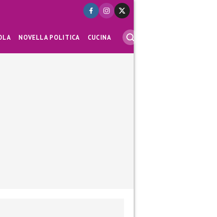
OLA
NOVELLA POLITICA
CUCINA