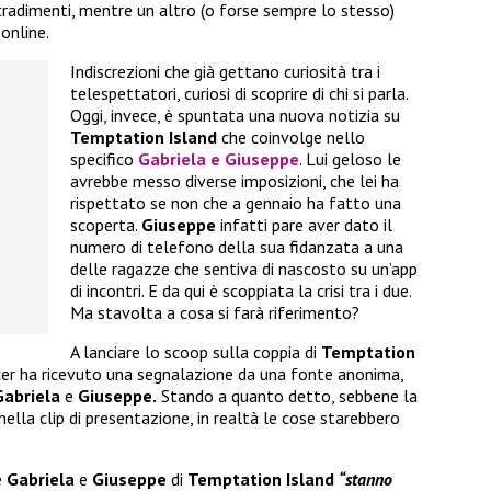
 tradimenti, mentre un altro (o forse sempre lo stesso)
online.
Indiscrezioni che già gettano curiosità tra i
telespettatori, curiosi di scoprire di chi si parla.
Oggi, invece, è spuntata una nuova notizia su
Temptation Island
che coinvolge nello
specifico
Gabriela e Giuseppe
. Lui geloso le
avrebbe messo diverse imposizioni, che lei ha
rispettato se non che a gennaio ha fatto una
scoperta.
Giuseppe
infatti pare aver dato il
numero di telefono della sua fidanzata a una
delle ragazze che sentiva di nascosto su un’app
di incontri. E da qui è scoppiata la crisi tra i due.
Ma stavolta a cosa si farà riferimento?
A lanciare lo scoop sulla coppia di
Temptation
cer ha ricevuto una segnalazione da una fonte anonima,
Gabriela
e
Giuseppe.
Stando a quanto detto, sebbene la
ella clip di presentazione, in realtà le cose starebbero
e
Gabriela
e
Giuseppe
di
Temptation Island
“stanno