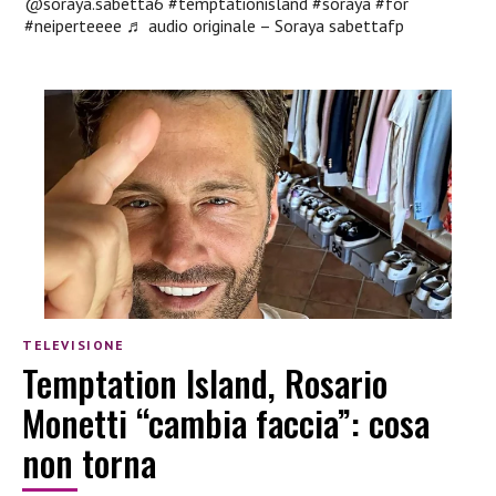
@soraya.sabetta6
#temptationisland
#soraya
#for
#neiperteeee
♬ audio originale – Soraya sabettafp
TELEVISIONE
Temptation Island, Rosario
Monetti “cambia faccia”: cosa
non torna