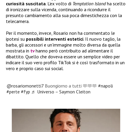
curiosità suscitata
. L’ex volto di
Temptation Island
ha scelto
di ironizzare sulla vicenda, continuando a ricondurre il
presunto cambiamento alla sua poca dimestichezza con la
telecamera.
Per il momento, invece, Rosario non ha commentato le
ipotesi su
possibili interventi estetici
. Il nuovo taglio, la
barba, gli accessori e un’immagine molto diversa da quella
mostrata in
tv
hanno però contribuito ad alimentare il
dibattito. Quello che doveva essere un semplice video per
indicare il suo vero profilo TikTok si è così trasformato in un
vero e proprio caso sui social.
@rosariomonetti7
Buongiorno a tutti 🫶🫶🫶
#napoli
#perte
#fyp
♬ Universo – Saymon Cleiton