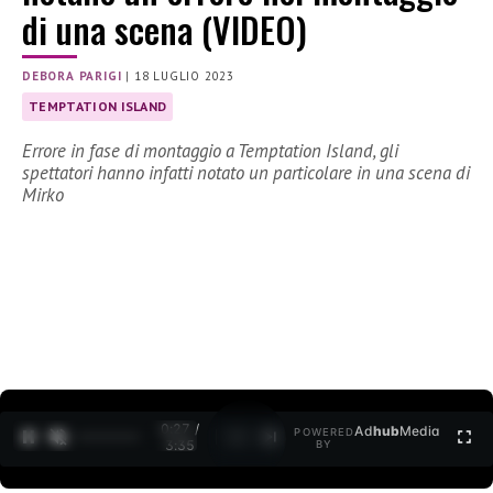
di una scena (VIDEO)
DEBORA PARIGI
|
18 LUGLIO 2023
TEMPTATION ISLAND
Errore in fase di montaggio a Temptation Island, gli
spettatori hanno infatti notato un particolare in una scena di
Mirko
0:28 /
Ad
hub
Media
POWERED
1
/
2
3:35
BY