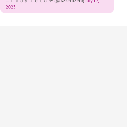
— Ｌａｄｙ Ｚｅｔａ 🌹 (@AzzetaZeta)
July 17,
2023