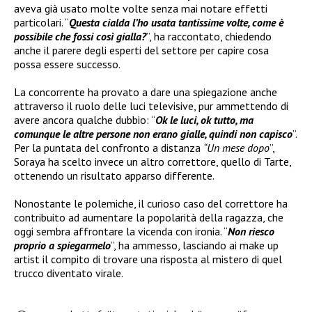
aveva già usato molte volte senza mai notare effetti
particolari. “
Questa cialda l’ho usata tantissime volte, come è
possibile che fossi così gialla?
”, ha raccontato, chiedendo
anche il parere degli esperti del settore per capire cosa
possa essere successo.
La concorrente ha provato a dare una spiegazione anche
attraverso il ruolo delle luci televisive, pur ammettendo di
avere ancora qualche dubbio: “
Ok le luci, ok tutto, ma
comunque le altre persone non erano gialle, quindi non capisco
”.
Per la puntata del confronto a distanza
“Un mese dopo
”,
Soraya ha scelto invece un altro correttore, quello di Tarte,
ottenendo un risultato apparso differente.
Nonostante le polemiche, il curioso caso del correttore ha
contribuito ad aumentare la popolarità della ragazza, che
oggi sembra affrontare la vicenda con ironia. “
Non riesco
proprio a spiegarmelo
”, ha ammesso, lasciando ai make up
artist il compito di trovare una risposta al mistero di quel
trucco diventato virale.