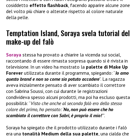
cosiddetto
effetto flashback
, facendo apparire alcune zone
del volto più chiare o alterate rispetto al colore naturale
della pelle.
Temptation Island, Soraya svela tutorial del
make-up del falò
Soraya
stessa ha provato a chiarire la vicenda sui social,
raccontando di essere rimasta sorpresa quando si è rivista in
televisione. In un video ha mostrato la
palette di
Make Up
Forever
utilizzata durante il programma, spiegando: “
Io amo
questo brand e non so come sia potuto accadere
”. La ragazza
aveva inizialmente pensato di aver scambiato il correttore
con Sabrina Soussi, con cui durante le registrazioni
condivideva spesso alcuni prodotti, ma poi ha escluso questa
possibilità: “
Visto che anche al secondo falò ero dello stesso
colore del primo, ho pensato: ‘
No, non può essere che ho
scambiato il correttore con Sabri, è proprio il mio!
’
”.
Soraya ha spiegato che il prodotto utilizzato durante i falò
era una
tonalità Medium della sua palette
, una cialda che