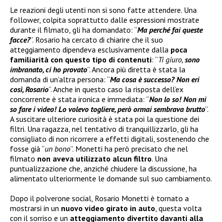
Le reazioni degli utenti non si sono fatte attendere. Una
follower, colpita soprattutto dalle espressioni mostrate
durante il filmato, gli ha domandato: “
Ma perché fai queste
facce?
”. Rosario ha cercato di chiarire che il suo
atteggiamento dipendeva esclusivamente dalla
poca
familiarità con questo tipo di contenuti
: “
Ti giuro,
sono
imbranato, ci ho provato
”. Ancora più diretta è stata la
domanda di un’altra persona: “
Ma cosa è successo? Non eri
così, Rosario
”. Anche in questo caso la risposta dell’ex
concorrente è stata ironica e immediata: “
Non lo so! Non mi
so fare i video! Lo volevo togliere, però ormai sembrava brutto
”.
A suscitare ulteriore curiosità è stata poi la questione dei
filtri. Una ragazza, nel tentativo di tranquillizzarlo, gli ha
consigliato di non ricorrere a effetti digitali, sostenendo che
fosse già “
un bono
”. Monetti ha però precisato che nel
filmato
non aveva utilizzato alcun filtro
. Una
puntualizzazione che, anziché chiudere la discussione, ha
alimentato ulteriormente le domande sul suo cambiamento.
Dopo il polverone social, Rosario Monetti è tornato a
mostrarsi in un
nuovo video girato in auto
, questa volta
con il sorriso e un
atteggiamento divertito davanti alla