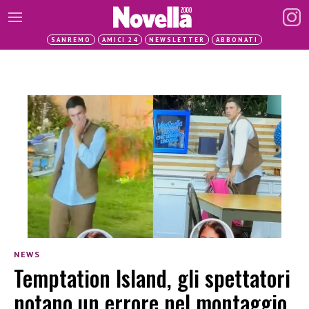
SANREMO
AMICI 24
NEWSLETTER
ABBONATI
NEWS
Temptation Island, gli spettatori
notano un errore nel montaggio