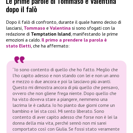
Le prime parole di Tommaso e Valentina
dopo il falò
Dopo il falò di confronto, durante il quale hanno deciso di
lasciarsi,
Tommaso
e
Valentina
si sono sfogati con la
redazione di
Temptation Island
, manifestando le prime
emozioni a caldo.
Il primo a prendere la parola è
stato
Eletti
, che ha affermato:
“Io sono contento di quello che ho fatto. Meglio che
l’ho capito adesso e non stando con lei e non un anno
e mezzo o due ancora e poi la lasciavo più avanti.
Questo mi dimostra ancora di più quello che pensavo,
ovvero che non gliene frega niente. Dopo quello che
ha visto doveva stare a piangere, nemmeno una
lacrima le è caduta. Io ho pianto due giorni come un
bambino e lei sta così. Mi sento liberato. Sono
contento di aver capito adesso che forse non è lei la
donna della mia vita, perché sennò non mi sarei
comportato così con Giulia. Se fossi stato veramente