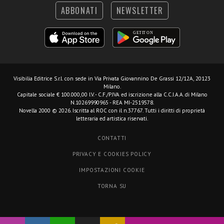
ABBONATI
NEWSLETTER
Visibilia Editrice S.r.l.
con sede in Via Privata Giovannino De Grassi 12/12A, 20123
Milano.
Capitale sociale € 100.000,00 I.V. - C.F./P.IVA ed iscrizione alla C.C.I.A.A. di Milano
N.10269990965 - REA MI-2519578.
Novella 2000 © 2026. Iscritta al ROC con il n.37767. Tutti i diritti di proprietà
letteraria ed artistica riservati.
CONTATTI
PRIVACY E COOKIES POLICY
IMPOSTAZIONI COOKIE
TORNA SU