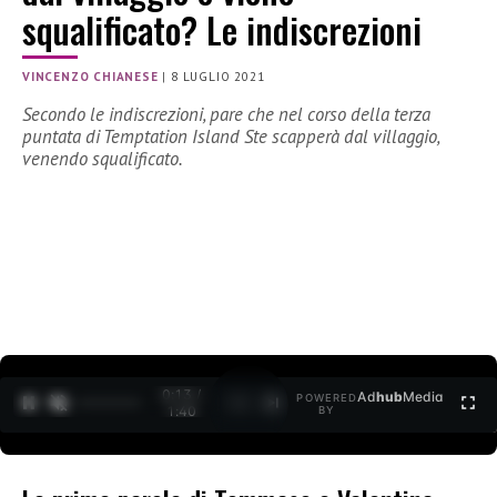
squalificato? Le indiscrezioni
VINCENZO CHIANESE
|
8 LUGLIO 2021
Secondo le indiscrezioni, pare che nel corso della terza
puntata di Temptation Island Ste scapperà dal villaggio,
venendo squalificato.
0:13 /
Ad
hub
Media
POWERED
1
/
2
1:40
BY