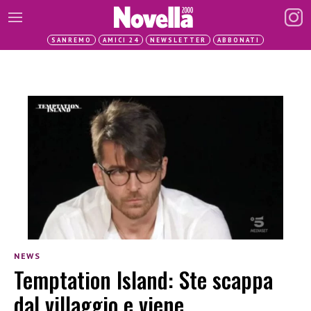
SANREMO
AMICI 24
NEWSLETTER
ABBONATI
NEWS
Temptation Island: Ste scappa
dal villaggio e viene