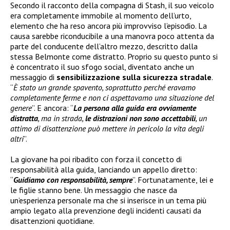
Secondo il racconto della compagna di Stash, il suo veicolo
era completamente immobile al momento dell’urto,
elemento che ha reso ancora più improvviso l’episodio. La
causa sarebbe riconducibile a una manovra poco attenta da
parte del conducente dell’altro mezzo, descritto dalla
stessa Belmonte come distratto. Proprio su questo punto si
è concentrato il suo sfogo social, diventato anche un
messaggio di
sensibilizzazione sulla sicurezza stradale
.
“
È stato un grande spavento, soprattutto perché eravamo
completamente ferme e non ci aspettavamo una situazione del
genere
”. E ancora: “
La persona alla guida era ovviamente
distratta
, ma in strada,
le distrazioni non sono accettabili
, un
attimo di disattenzione può mettere in pericolo la vita degli
altri
”.
La giovane ha poi ribadito con forza il concetto di
responsabilità alla guida, lanciando un appello diretto:
“
Guidiamo con responsabilità, sempre
”. Fortunatamente, lei e
le figlie stanno bene. Un messaggio che nasce da
un’esperienza personale ma che si inserisce in un tema più
ampio legato alla prevenzione degli incidenti causati da
disattenzioni quotidiane.