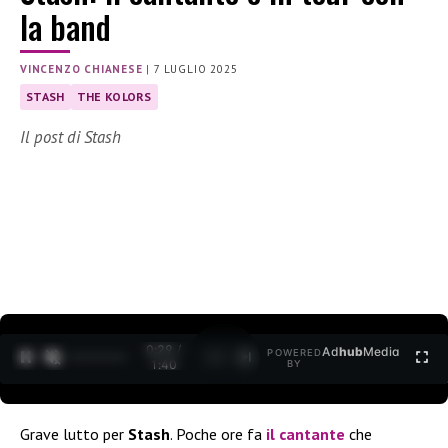
la band
VINCENZO CHIANESE
|
7 LUGLIO 2025
STASH
THE KOLORS
Il post di Stash
0:30 /
Ad
hub
Media
POWERED
1
/
2
1:40
BY
Grave lutto per
Stash
. Poche ore fa
il cantante
che