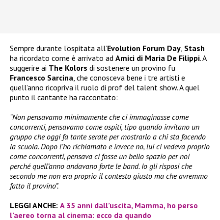
Sempre durante l’ospitata all’
Evolution Forum Day
,
Stash
ha ricordato come è arrivato ad
Amici di Maria De Filippi
. A
suggerire ai
The Kolors
di sostenere un provino fu
Francesco Sarcina
, che conosceva bene i tre artisti e
quell’anno ricopriva il ruolo di prof del talent show. A quel
punto il cantante ha raccontato:
“Non pensavamo minimamente che ci immaginasse come
concorrenti, pensavamo come ospiti, tipo quando invitano un
gruppo che oggi fa tante serate per mostrarlo a chi sta facendo
la scuola. Dopo l’ho richiamato e invece no, lui ci vedeva proprio
come concorrenti, pensava ci fosse un bello spazio per noi
perché quell’anno andavano forte le band. Io gli risposi che
secondo me non era proprio il contesto giusto ma che avremmo
fatto il provino”.
LEGGI ANCHE:
A 35 anni dall’uscita, Mamma, ho perso
l’aereo torna al cinema: ecco da quando