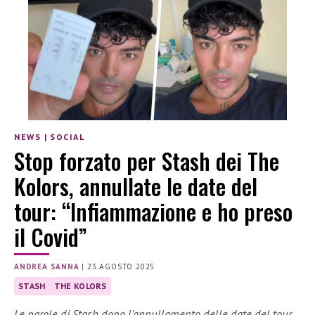
NEWS
|
SOCIAL
Stop forzato per Stash dei The
Kolors, annullate le date del
tour: “Infiammazione e ho preso
il Covid”
ANDREA SANNA
|
23 AGOSTO 2025
STASH
THE KOLORS
Le parole di Stash dopo l’annullamento delle date del tour