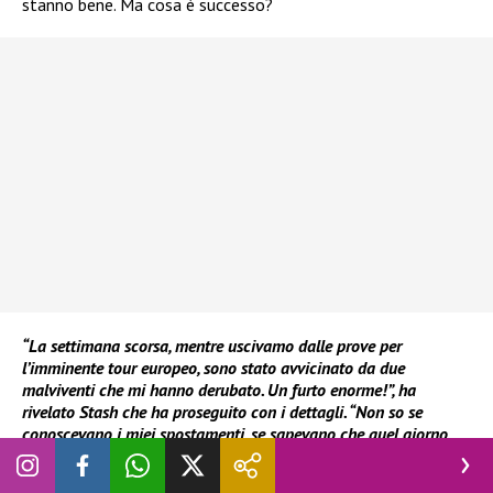
stanno bene. Ma cosa è successo?
“La settimana scorsa, mentre uscivamo dalle prove per
l’imminente tour europeo, sono stato avvicinato da due
malviventi che mi hanno derubato. Un furto enorme!”, ha
rivelato Stash che ha proseguito con i dettagli. “Non so se
conoscevano i miei spostamenti, se sapevano che quel giorno
avrei dovuto portare in banca tutti i miei orologi, ma non
riuscivo a credere che in qualche secondo mi stavano rubando