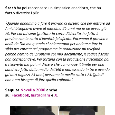
Stash
ha poi raccontato un simpatico aneddoto, che ha
fatto divertire i più:
“Quando andammo a fare il provino ci dissero che per entrare ad
Amici bisognava avere al massimo 25 anni ma io ne avevo già
26. Per cui mi sono ‘grattato’ la carta d’identità, ho fatto il
provino con la carta d’identità falsificata. Facemmo il provino e
andò da Dio ma quando ci chiamarono per andare a fare la
sfida per entrare nel programma la produzione mi telefonò
perché c’erano dei problemi col mio documento, il codice fiscale
non corrispondeva. Per fortuna con la produzione riuscimmo poi
a risolverla ma poi mi dissero che comunque il limite per una
band era fatto dalla media dell’età e noi, essendo in tre e avendo
gli altri ragazzi 23 anni, avevamo la media sotto i 25. Quindi
non c’era bisogno di fare quella cafonata”.
Seguite
Novella 2000
anche
su:
Facebook
,
Instagram
e
X
.