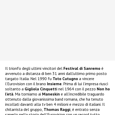
Il trionfo degli ultimi vincitori del
Festival di Sanremo
è
avvenuto a distanza di ben 31 anni dall’ultimo primo posto
targato Italia. Nel 1990 fu
Toto Cutugno
a vincere
l’Eurovision con il brano
Insieme
. Prima di lui l’impresa riuscì
soltanto a
Gigliola Cinquetti
nel 1964 con il pezzo
Non ho
l’età
. Ma torniamo ai
Maneskin
e all’incredibile traguardo
ottenuto dalla giovanissima band romana, che ha tenuto
incollati davanti alla tv ben 4 milioni e mezzo di italiani. Il
chitarrista del gruppo,
Thomas Raggi
, è entrato senza
saperlo nella storia dell’Eurovision con un record tutto