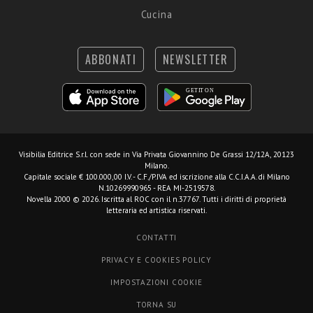
Cucina
ABBONATI
NEWSLETTER
Visibilia Editrice S.r.l.
con sede in Via Privata Giovannino De Grassi 12/12A, 20123
Milano.
Capitale sociale € 100.000,00 I.V. - C.F./P.IVA ed iscrizione alla C.C.I.A.A. di Milano
N.10269990965 - REA MI-2519578.
Novella 2000 © 2026. Iscritta al ROC con il n.37767. Tutti i diritti di proprietà
letteraria ed artistica riservati.
CONTATTI
PRIVACY E COOKIES POLICY
IMPOSTAZIONI COOKIE
TORNA SU