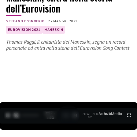
dell’Eurovision
STEFANO D'ONOFRIO
|
23 MAGGIO 2021
EUROVISION 2021
MANESKIN
Thomas Raggi, il chitarrista dei Maneskin, segna un record
personale ed entra nella storia dell’Eurovision Song Contest
0:27 /
Ad
hub
Media
POWERED
1
/
2
1:40
BY