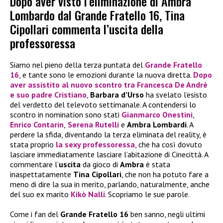
Dopo aver visto l’eliminazione di Ambra
Lombardo dal Grande Fratello 16, Tina
Cipollari commenta l’uscita della
professoressa
Siamo nel pieno della terza puntata del
Grande Fratello
16
, e tante sono le emozioni durante la nuova diretta.
Dopo
aver assistito al nuovo scontro tra
Francesca De Andrè
e suo padre
Cristiano
,
Barbara d’Urso
ha svelato l’esisto
del verdetto del televoto settimanale. A contendersi lo
scontro in nomination sono stati
Gianmarco Onestini
,
Enrico Contarin
,
Serena Rutelli
e
Ambra Lombardi
. A
perdere la sfida, diventando la terza eliminata del reality, è
stata proprio
la sexy professoressa
, che ha così dovuto
lasciare immediatamente lasciare l’abitazione di Cinecittà. A
commentare l’
uscita
da gioco di
Ambra
è stata
inaspettatamente
Tina Cipollari
, che non ha potuto fare a
meno di dire la sua in merito, parlando, naturalmente, anche
del suo ex marito
Kikò Nalli
. Scopriamo le sue parole.
Come i fan del
Grande Fratello 16
ben sanno, negli ultimi