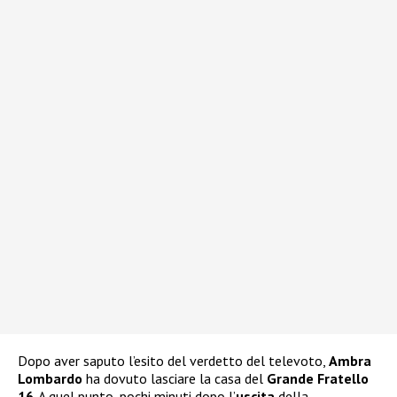
Dopo aver saputo l’esito del verdetto del televoto,
Ambra
Lombardo
ha dovuto lasciare la casa del
Grande Fratello
16
. A quel punto, pochi minuti dopo l’
uscita
della