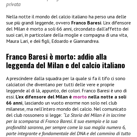
privata
Nella notte il mondo del calcio italiano ha perso una delle
sue più grandi leggende, ovvero
Franco Baresi
. L’ex difensore
del Milan è morto a soli 66 anni, circondato dall’affetto dei
suoi cari, in particolare della moglie e compagna di una vita,
Maura Lari, e deii figli, Edoardo e Giannandrea.
Franco Baresi è morto: addio alla
leggenda del Milan e del calcio italiano
A prescindere dalla squadra per la quale si fa il tifo ci sono
calciatori che diventano per tutti delle vere e proprie
leggende al di là, appunto, dei colori. Franco Baresi è uno di
essi.
L’ex difensore del Milan è
morto
nella notte a soli
66 anni
, lasciando un vuoto enorme non solo nel club
milanese, ma nell’intero mondo del calcio. Nel comunicato
del club rossonero si legge:
“La Storia del Milan è in lacrime
per la scomparsa di Franco Baresi. Il suo esempio e la sua
profondità saranno, per sempre come la sua maglia numero 6,
parte integrante e fondamentale del DNA e del cammino di tutto