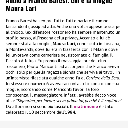
Addio a Franco Baresi: chi è la moglie
Maura Lari
Franco Baresi ha sempre fatto fatto parlare il campo
lasciando il gossip ad altri. Anche una volta appese le scarpe
al chiodo, l’ex difensore rossonero ha sempre mantenuto un
profilo basso, all’insegna della privacy. Accanto a lui c’è
sempre stata la moglie,
Maura Lari,
conosciuta in Toscana,
a Montevarchi, dove lui era in trasferta con il Milan e dove
lei lavorava come cameriera nel ristornate di famiglia, il
Piccolo Alleluja. Fu proprio il massaggiatore del club
rossonero, Paolo Mariconti, ad accorgersi che Franco aveva
occhi solo per quella ragazza bionda che serviva ai tavoli. In
un’intervista rilasciata qualche anno fa al
Corriere della Sera
,
lo stesso ex numero 6 aveva raccontato l’incontro con sua
moglie, ricordando come Mariconti favorì la loro
conoscenza. Il massaggiatore, infatti, avrebbe detto voce
alta:
“Signorina, per favore, serva prima lui, perché è il capitano”.
Da allora non si sono più lasciati. Il
matrimonio
è stato
celebrato il 10 settembre dell’1984.