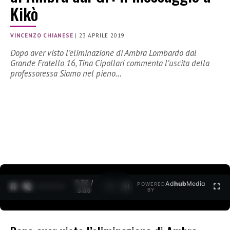
Kikò
VINCENZO CHIANESE
|
23 APRILE 2019
Dopo aver visto l’eliminazione di Ambra Lombardo dal
Grande Fratello 16, Tina Cipollari commenta l’uscita della
professoressa Siamo nel pieno…
0:31 /
Ad
hub
Media
POWERED
1
/
2
3:35
BY