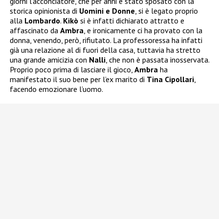
giorni l’acconciatore, che per anni è stato sposato con la
storica opinionista di
Uomini e Donne
, si è legato proprio
alla
Lombardo
.
Kikò
si è infatti dichiarato attratto e
affascinato da
Ambra
, e ironicamente ci ha provato con la
donna, venendo, però, rifiutato. La professoressa ha infatti
già una relazione al di fuori della casa, tuttavia ha stretto
una grande amicizia con
Nalli
, che non è passata inosservata.
Proprio poco prima di lasciare il gioco,
Ambra
ha
manifestato il suo bene per l’ex marito di
Tina Cipollari
,
facendo emozionare l’uomo.