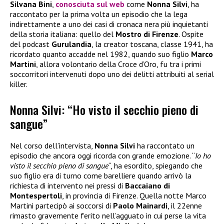
Silvana Bini
,
conosciuta sul web
come
Nonna Silvi
, ha
raccontato per la prima volta un episodio che la lega
indirettamente a uno dei casi di cronaca nera più inquietanti
della storia italiana: quello del
Mostro di Firenze
. Ospite
del podcast
Gurulandia
, la creator toscana, classe 1941, ha
ricordato quanto accadde nel 1982, quando suo figlio
Marco
Martini
, allora volontario della Croce d’Oro, fu tra i primi
soccorritori intervenuti dopo uno dei delitti attribuiti al serial
killer.
Nonna Silvi: “Ho visto il secchio pieno di
sangue”
Nel corso dell’intervista,
Nonna Silvi
ha raccontato un
episodio che ancora oggi ricorda con grande emozione. “
Io ho
visto il secchio pieno di sangue
“, ha esordito, spiegando che
suo figlio era di turno come barelliere quando arrivò la
richiesta di intervento nei pressi di
Baccaiano di
Montespertoli
, in provincia di Firenze. Quella notte Marco
Martini partecipò ai soccorsi di
Paolo Mainardi
, il 22enne
rimasto gravemente ferito nell’agguato in cui perse la vita