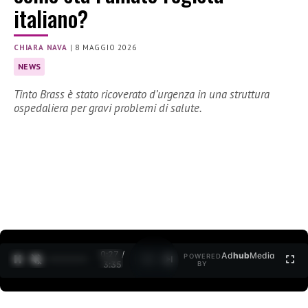
italiano?
CHIARA NAVA
|
8 MAGGIO 2026
NEWS
Tinto Brass è stato ricoverato d’urgenza in una struttura
ospedaliera per gravi problemi di salute.
0:28 /
Ad
hub
Media
POWERED
1
/
2
3:35
BY