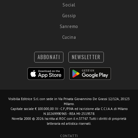
Social
Gossip
Sanremo
Cucina
ABBONATI
NEWSLETTER
Visibilia Editrice S.r.l.
con sede in Via Privata Giovannino De Grassi 12/12A, 20123
Milano.
Capitale sociale € 100.000,00 I.V. - C.F./P.IVA ed iscrizione alla C.C.I.A.A. di Milano
N.10269990965 - REA MI-2519578.
Novella 2000 © 2026. Iscritta al ROC con il n.37767. Tutti i diritti di proprietà
letteraria ed artistica riservati.
CONTATTI