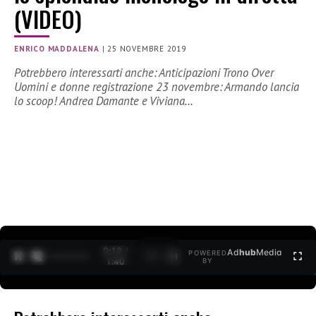
(VIDEO)
ENRICO MADDALENA
|
25 NOVEMBRE 2019
Potrebbero interessarti anche: Anticipazioni Trono Over
Uomini e donne registrazione 23 novembre: Armando lancia
lo scoop! Andrea Damante e Viviana…
0:13 /
Ad
hub
Media
POWERED
1
/
2
1:40
BY