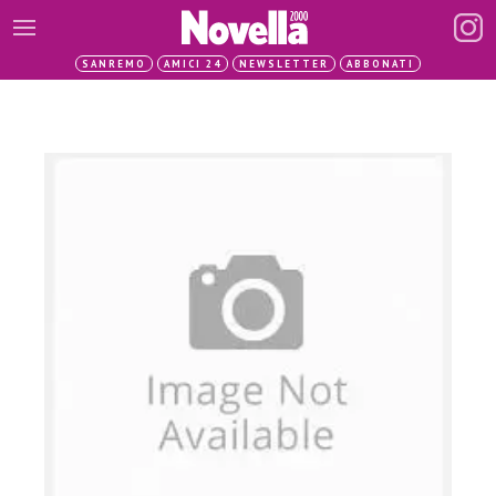
SANREMO
AMICI 24
NEWSLETTER
ABBONATI