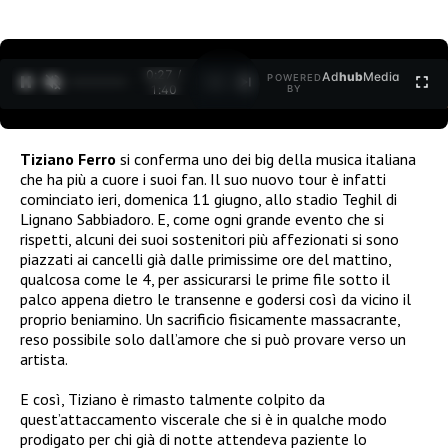
0:27 /
Ad
hub
Media
POWERED
1
/
2
1:40
BY
Tiziano Ferro
si conferma uno dei big della musica italiana
che ha più a cuore i suoi fan. Il suo nuovo tour è infatti
cominciato ieri, domenica 11 giugno, allo stadio Teghil di
Lignano Sabbiadoro. E, come ogni grande evento che si
rispetti, alcuni dei suoi sostenitori più affezionati si sono
piazzati ai cancelli già dalle primissime ore del mattino,
qualcosa come le 4, per assicurarsi le prime file sotto il
palco appena dietro le transenne e godersi così da vicino il
proprio beniamino. Un sacrificio fisicamente massacrante,
reso possibile solo dall’amore che si può provare verso un
artista.
E così, Tiziano è rimasto talmente colpito da
quest’attaccamento viscerale che si è in qualche modo
prodigato per chi già di notte attendeva paziente lo