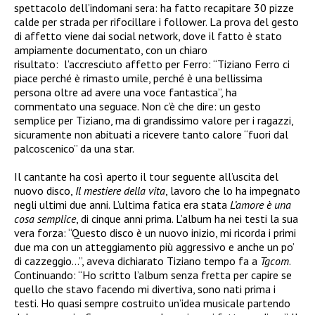
spettacolo dell’indomani sera: ha fatto recapitare 30 pizze
calde per strada per rifocillare i follower. La prova del gesto
di affetto viene dai social network, dove il fatto è stato
ampiamente documentato, con un chiaro
risultato: l’accresciuto affetto per Ferro: “Tiziano Ferro ci
piace perché è rimasto umile, perché è una bellissima
persona oltre ad avere una voce fantastica”, ha
commentato una seguace. Non c’è che dire: un gesto
semplice per Tiziano, ma di grandissimo valore per i ragazzi,
sicuramente non abituati a ricevere tanto calore “fuori dal
palcoscenico” da una star.
Il cantante ha così aperto il tour seguente all’uscita del
nuovo disco,
Il mestiere della vita
, lavoro che lo ha impegnato
negli ultimi due anni. L’ultima fatica era stata
L’amore è una
cosa semplice
, di cinque anni prima. L’album ha nei testi la sua
vera forza: “Questo disco è un nuovo inizio, mi ricorda i primi
due ma con un atteggiamento più aggressivo e anche un po’
di cazzeggio…”, aveva dichiarato Tiziano tempo fa a
Tgcom
.
Continuando: “Ho scritto l’album senza fretta per capire se
quello che stavo facendo mi divertiva, sono nati prima i
testi. Ho quasi sempre costruito un’idea musicale partendo