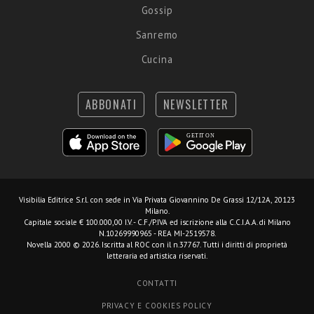
Gossip
Sanremo
Cucina
ABBONATI
NEWSLETTER
Visibilia Editrice S.r.l.
con sede in Via Privata Giovannino De Grassi 12/12A, 20123
Milano.
Capitale sociale € 100.000,00 I.V. - C.F./P.IVA ed iscrizione alla C.C.I.A.A. di Milano
N.10269990965 - REA MI-2519578.
Novella 2000 © 2026. Iscritta al ROC con il n.37767. Tutti i diritti di proprietà
letteraria ed artistica riservati.
CONTATTI
PRIVACY E COOKIES POLICY