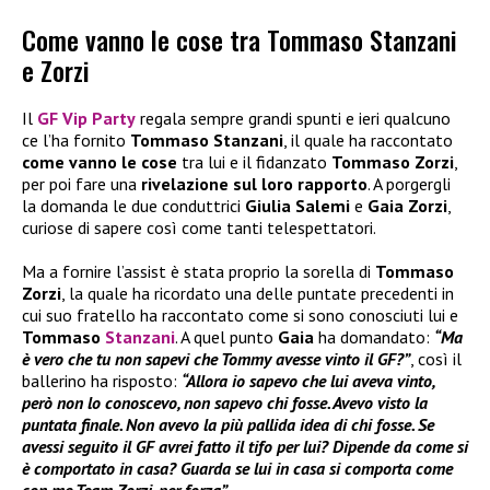
Come vanno le cose tra Tommaso Stanzani
e Zorzi
Il
GF Vip Party
regala sempre grandi spunti e ieri qualcuno
ce l’ha fornito
Tommaso Stanzani
, il quale ha raccontato
come vanno le cose
tra lui e il fidanzato
Tommaso Zorzi
,
per poi fare una
rivelazione sul loro rapporto
. A porgergli
la domanda le due conduttrici
Giulia Salemi
e
Gaia Zorzi
,
curiose di sapere così come tanti telespettatori.
Ma a fornire l’assist è stata proprio la sorella di
Tommaso
Zorzi
, la quale ha ricordato una delle puntate precedenti in
cui suo fratello ha raccontato come si sono conosciuti lui e
Tommaso
Stanzani
. A quel punto
Gaia
ha domandato:
“Ma
è vero che tu non sapevi che Tommy avesse vinto il GF?”
, così il
ballerino ha risposto:
“Allora io sapevo che lui aveva vinto,
però non lo conoscevo, non sapevo chi fosse. Avevo visto la
puntata finale. Non avevo la più pallida idea di chi fosse. Se
avessi seguito il GF avrei fatto il tifo per lui? Dipende da come si
è comportato in casa? Guarda se lui in casa si comporta come