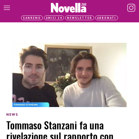
SANREMO
AMICI 24
NEWSLETTER
ABBONATI
NEWS
Tommaso Stanzani fa una
rivelazione sul rapporto con