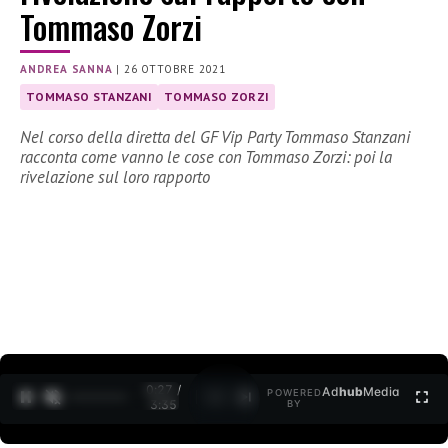
Tommaso Zorzi
ANDREA SANNA
|
26 OTTOBRE 2021
TOMMASO STANZANI
TOMMASO ZORZI
Nel corso della diretta del GF Vip Party Tommaso Stanzani
racconta come vanno le cose con Tommaso Zorzi: poi la
rivelazione sul loro rapporto
0:27 /
Ad
hub
Media
POWERED
1
/
2
3:35
BY