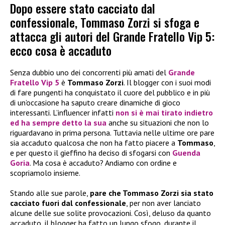
Dopo essere stato cacciato dal
confessionale, Tommaso Zorzi si sfoga e
attacca gli autori del Grande Fratello Vip 5:
ecco cosa è accaduto
Senza dubbio uno dei concorrenti più amati del
Grande
Fratello Vip 5
è
Tommaso Zorzi
. Il blogger con i suoi modi
di fare pungenti ha conquistato il cuore del pubblico e in più
di un’occasione ha saputo creare dinamiche di gioco
interessanti. L’influencer infatti
non si è mai tirato indietro
ed ha sempre detto la sua
anche su situazioni che non lo
riguardavano in prima persona. Tuttavia nelle ultime ore pare
sia accaduto qualcosa che non ha fatto piacere a
Tommaso
,
e per questo il gieffino ha deciso di sfogarsi con
Guenda
Goria
. Ma cosa è accaduto? Andiamo con ordine e
scopriamolo insieme.
Stando alle sue parole,
pare che Tommaso Zorzi sia stato
cacciato fuori dal confessionale
, per non aver lanciato
alcune delle sue solite provocazioni. Così, deluso da quanto
accaduto, il blogger ha fatto un lungo sfogo, durante il