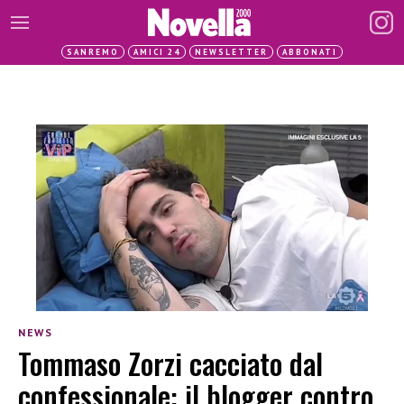
SANREMO
AMICI 24
NEWSLETTER
ABBONATI
NEWS
Tommaso Zorzi cacciato dal
confessionale: il blogger contro