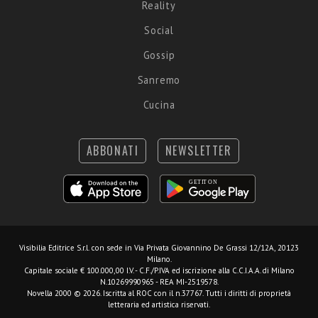
Reality
Social
Gossip
Sanremo
Cucina
ABBONATI
NEWSLETTER
Visibilia Editrice S.r.l.
con sede in Via Privata Giovannino De Grassi 12/12A, 20123
Milano.
Capitale sociale € 100.000,00 I.V. - C.F./P.IVA ed iscrizione alla C.C.I.A.A. di Milano
N.10269990965 - REA MI-2519578.
Novella 2000 © 2026. Iscritta al ROC con il n.37767. Tutti i diritti di proprietà
letteraria ed artistica riservati.