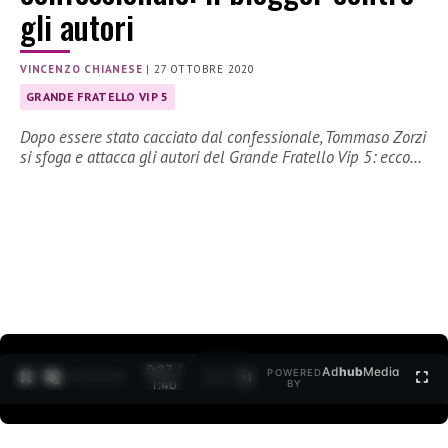
gli autori
VINCENZO CHIANESE
|
27 OTTOBRE 2020
GRANDE FRATELLO VIP 5
Dopo essere stato cacciato dal confessionale, Tommaso Zorzi
si sfoga e attacca gli autori del Grande Fratello Vip 5: ecco…
0:27 /
Ad
hub
Media
POWERED
1
/
2
1:40
BY