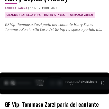
ANDREA SANNA
|
13 NOVEMBRE 2020
GRANDE FRATELLO VIP 5
HARRY STYLES
TOMMASO ZORZI
GF Vip: Tommaso Zorzi parla del cantante Harry Styles
Tommaso Zorzi nella Casa del GF Vip ha spesso parlato di…
0:27 /
Ad
hub
Media
POWERED
1
/
2
3:35
BY
GF Vip: Tommaso Zorzi parla del cantante