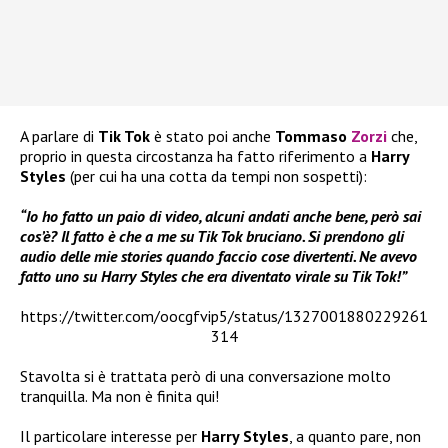
A parlare di
Tik Tok
è stato poi anche
Tommaso
Zorzi
che,
proprio in questa circostanza ha fatto riferimento a
Harry
Styles
(per cui ha una cotta da tempi non sospetti):
“Io ho fatto un paio di video, alcuni andati anche bene, però sai
cos’è? Il fatto è che a me su Tik Tok bruciano. Si prendono gli
audio delle mie stories quando faccio cose divertenti. Ne avevo
fatto uno su Harry Styles che era diventato virale su Tik Tok!”
https://twitter.com/oocgfvip5/status/1327001880229261
314
Stavolta si è trattata però di una conversazione molto
tranquilla. Ma non è finita qui!
Il particolare interesse per
Harry Styles
, a quanto pare, non