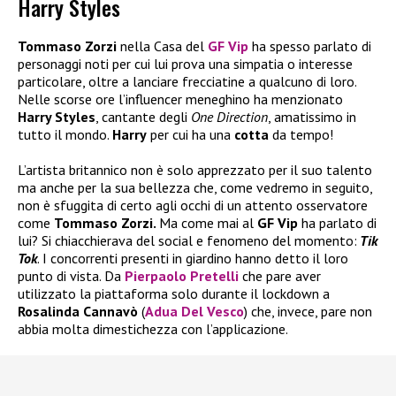
Harry Styles
Tommaso Zorzi
nella Casa del
GF Vip
ha spesso parlato di
personaggi noti per cui lui prova una simpatia o interesse
particolare, oltre a lanciare frecciatine a qualcuno di loro.
Nelle scorse ore l’influencer meneghino ha menzionato
Harry Styles
, cantante degli
One Direction
, amatissimo in
tutto il mondo.
Harry
per cui ha una
cotta
da tempo!
L’artista britannico non è solo apprezzato per il suo talento
ma anche per la sua bellezza che, come vedremo in seguito,
non è sfuggita di certo agli occhi di un attento osservatore
come
Tommaso Zorzi.
Ma come mai al
GF Vip
ha parlato di
lui? Si chiacchierava del social e fenomeno del momento:
Tik
Tok
. I concorrenti presenti in giardino hanno detto il loro
punto di vista. Da
Pierpaolo Pretelli
che pare aver
utilizzato la piattaforma solo durante il lockdown a
Rosalinda Cannavò
(
Adua Del Vesco
) che, invece, pare non
abbia molta dimestichezza con l’applicazione.