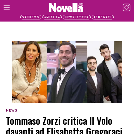
SANREMO
AMICI 24
NEWSLETTER
ABBONATI
NEWS
Tommaso Zorzi critica Il Volo
davanti ad Elisabetta Gregoraci