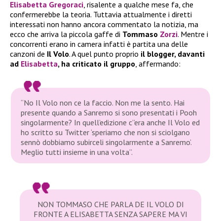
Elisabetta Gregoraci
, risalente a qualche mese fa, che
confermerebbe la teoria. Tuttavia attualmente i diretti
interessati non hanno ancora commentato la notizia, ma
ecco che arriva la piccola gaffe di
Tommaso
Zorzi
. Mentre i
concorrenti erano in camera infatti è partita una delle
canzoni de
Il Volo
. A quel punto proprio
il blogger, davanti
ad
Elisabetta
, ha criticato il gruppo
, affermando:
“No Il Volo non ce la faccio. Non me la sento. Hai
presente quando a Sanremo si sono presentati i Pooh
singolarmente? In quell’edizione c”era anche Il Volo ed
ho scritto su Twitter ‘speriamo che non si sciolgano
sennò dobbiamo subirceli singolarmente a Sanremo’.
Meglio tutti insieme in una volta”.
NON TOMMASO CHE PARLA DE IL VOLO DI
FRONTE A ELISABETTA SENZA SAPERE MA VI