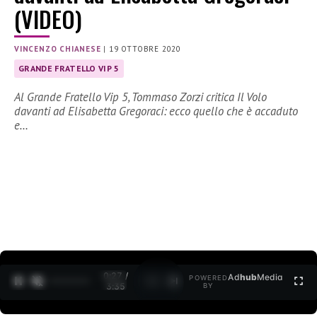
(VIDEO)
VINCENZO CHIANESE
|
19 OTTOBRE 2020
GRANDE FRATELLO VIP 5
Al Grande Fratello Vip 5, Tommaso Zorzi critica Il Volo
davanti ad Elisabetta Gregoraci: ecco quello che è accaduto
e…
0:27 /
Ad
hub
Media
POWERED
1
/
2
3:35
BY