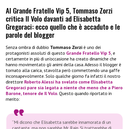
Al Grande Fratello Vip 5, Tommaso Zorzi
critica Il Volo davanti ad Elisabetta
Gregoraci: ecco quello che è accaduto e le
parole del blogger
Senza ombra di dubbio
Tommaso Zorzi
è uno dei
protagonisti assoluti di questo
Grande Fratello Vip 5
, e
certamente in più di un’occasione ha creato dinamiche che
hanno movimentato gli animi della casa. Adesso il blogger è
tornato alla carica, stavolta però commettendo una gaffe
inconsapevolmente. Solo qualche giorno fa infatti il nostro
direttore
Roberto Alessi
ha svelato come
Elisabetta
Gregoraci
pare sia legata a niente che meno che a
Piero
Barone
, tenore de
Il Volo
. Questo quando riportato in
merito:
“Mi dicono che Elisabetta sarebbe innamorata di un
cantante, ma non sarebbe Mr. Rain. Si tratterebbe di