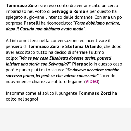
Tommaso Zorzi
si è reso conto di aver arrecato un certo
imbarazzo nel volto di
Selvaggia
Roma
e per questo ha
spiegato al giovane l’intento delle domande. Con aria un po’
sorpresa
Pretelli
ha riconosciuto:
“Forse dobbiamo parlare,
dopo il Cucurio non abbiamo avuto modo”
.
Ad intromettersi nella conversazione ed incentivare il
pensiero di
Tommaso Zorzi
è
Stefania Orlando
, che dopo
aver ascoltato tutto ha deciso di sferrare l’ultimo
colpo:
“Ma se per caso Elisabetta
dovesse uscire, potresti
iniziare una storia con Selvaggia?”
.
Pierpaolo
in questo caso
però è parso piuttosto sicuro:
“Se doveva accadere sarebbe
successo prima, lei però sa che volevo conoscerla”
facendo
nuovamente chiarezza sul loro legame. (
VIDEO
)
Insomma come al solito il pungente
Tommaso Zorzi
ha
colto nel segno!