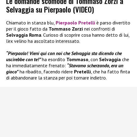
Le domande scomode di Tommaso Zorzi a
Selvaggia su Pierpaolo (VIDEO)
Chiamato in stanza blu,
Pierpaolo Pretelli
è parso divertito
per il gioco fatto da
Tommaso Zorzi
nei confronti di
Selvaggia Roma
. Curioso di scoprire cosa hanno detto di lui,
l’ex velino ha ascoltato interessato.
“Pierpaolo! Vieni qui con noi che Selvaggia sta dicendo che
uscirebbe con te!”
ha esordito
Tommaso
, con
Selvaggia
che
ha immediatamente frenato:
“Stavamo scherzando, era un
gioco”
ha ribadito, facendo ridere
Pretelli
, che ha fatto finta
di abbandonare la stanza per poi tornare indietro.