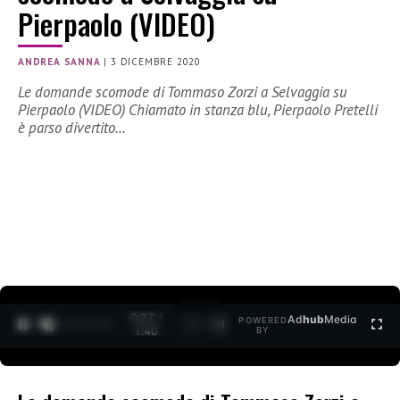
Pierpaolo (VIDEO)
ANDREA SANNA
|
3 DICEMBRE 2020
Le domande scomode di Tommaso Zorzi a Selvaggia su
Pierpaolo (VIDEO) Chiamato in stanza blu, Pierpaolo Pretelli
è parso divertito…
0:27 /
Ad
hub
Media
POWERED
1
/
2
1:40
BY