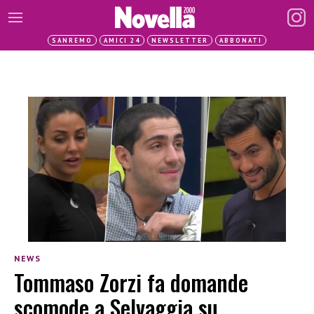
SANREMO
AMICI 24
NEWSLETTER
ABBONATI
NEWS
Tommaso Zorzi fa domande
scomode a Selvaggia su