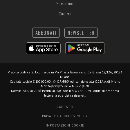
Sanremo
Cucina
ABBONATI
NEWSLETTER
Visibilia Editrice S.r.l.
con sede in Via Privata Giovannino De Grassi 12/12A, 20123
Milano.
Capitale sociale € 100.000,00 I.V. - C.F./P.IVA ed iscrizione alla C.C.I.A.A. di Milano
N.10269990965 - REA MI-2519578.
Novella 2000 © 2026. Iscritta al ROC con il n.37767. Tutti i diritti di proprietà
letteraria ed artistica riservati.
CONTATTI
PRIVACY E COOKIES POLICY
IMPOSTAZIONI COOKIE