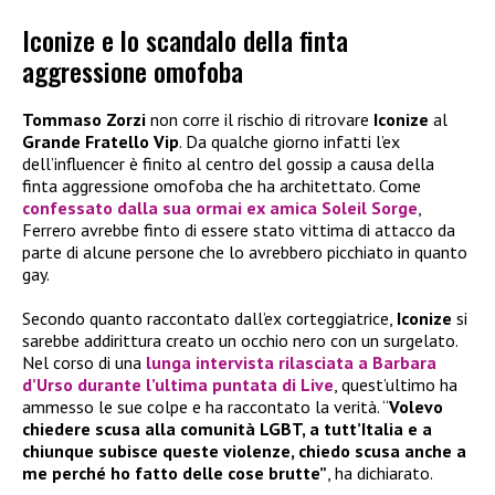
Iconize e lo scandalo della finta
aggressione omofoba
Tommaso Zorzi
non corre il rischio di ritrovare
Iconize
al
Grande Fratello Vip
. Da qualche giorno infatti l’ex
dell’influencer è finito al centro del gossip a causa della
finta aggressione omofoba che ha architettato. Come
confessato dalla sua ormai ex amica Soleil Sorge
,
Ferrero avrebbe finto di essere stato vittima di attacco da
parte di alcune persone che lo avrebbero picchiato in quanto
gay.
Secondo quanto raccontato dall’ex corteggiatrice,
Iconize
si
sarebbe addirittura creato un occhio nero con un surgelato.
Nel corso di una
lunga intervista rilasciata a Barbara
d’Urso durante l’ultima puntata di Live
, quest’ultimo ha
ammesso le sue colpe e ha raccontato la verità. “
Volevo
chiedere scusa alla comunità LGBT, a tutt’Italia e a
chiunque subisce queste violenze, chiedo scusa anche a
me perché ho fatto delle cose brutte”
, ha dichiarato.