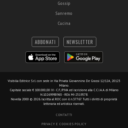
Gossip
Sanremo
Cucina
ABBONATI
NEWSLETTER
Visibilia Editrice S.r.l.
con sede in Via Privata Giovannino De Grassi 12/12A, 20123
Milano.
Capitale sociale € 100.000,00 I.V. - C.F./P.IVA ed iscrizione alla C.C.I.A.A. di Milano
N.10269990965 - REA MI-2519578.
Novella 2000 © 2026. Iscritta al ROC con il n.37767. Tutti i diritti di proprietà
letteraria ed artistica riservati.
CONTATTI
PRIVACY E COOKIES POLICY