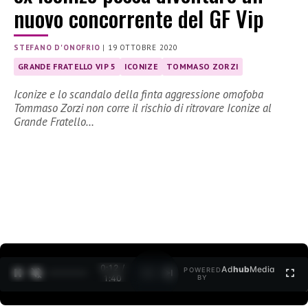
nuovo concorrente del GF Vip
STEFANO D'ONOFRIO
|
19 OTTOBRE 2020
GRANDE FRATELLO VIP 5
ICONIZE
TOMMASO ZORZI
Iconize e lo scandalo della finta aggressione omofoba
Tommaso Zorzi non corre il rischio di ritrovare Iconize al
Grande Fratello…
0:12 /
Ad
hub
Media
POWERED
1
/
2
1:40
BY