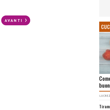
AVANTI
CUC
Come
buon
LUCREZ
Tiram