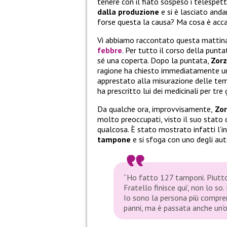
tenere con il fiato sospeso i telespett
dalla produzione
e si è lasciato and
forse questa la causa? Ma cosa è acc
Vi abbiamo raccontato questa mattina
febbre
. Per tutto il corso della punta
sé una coperta. Dopo la puntata,
Zorz
ragione ha chiesto immediatamente un
apprestato alla misurazione delle te
ha prescritto lui dei medicinali per tre
Da qualche ora, improvvisamente,
Zor
molto preoccupati, visto il suo stato 
qualcosa. È stato mostrato infatti l’in
tampone
e si sfoga con uno degli aut
“Ho fatto 127 tamponi. Piuttos
Fratello finisce qui’, non lo s
Io sono la persona più compre
panni, ma è passata anche un’o