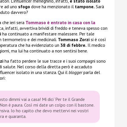
atori. L’influencer meneghino, infatti,
è stato isolato
are ad uno
sfogo
dove ha menzionato il
tampone.
Sarà
aduto davvero?
 che ieri sera
Tommaso
è entrato in casa con la
ta, infatti, avvertiva brividi di freddo e teneva spesso con
i
ha continuato a manifestare malessere. Per tale
 termometro e dei medicinali.
Tommaso Zorzi
si è così
mperatura che ha evidenziato un
38 di febbre.
Il medico
 giorni, ma lui ha continuato a non sentirsi bene.
zi
ha fatto perdere le sue tracce e i suoi compagni sono
di salute. Nel corso della diretta però è accaduto
fluencer isolato in una stanza. Qui il
blogger
parla del
ori:
to dimmi vai a casa! Mi dici ‘Per te il Grande
o. Non è paura. Così mi date un colpo con il bastone.
nsiva
.
Io ho capito che devo mettervi nei vostri
ra e quaranta.