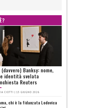
 È?
è (davvero) Banksy: nome,
 e identità svelata
’inchiesta Reuters
IA CIOTTI | 13 GIUGNO 2026
ma, chi è la fidanzata Lodovica
rini