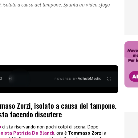
, isolato a causa del tampone. Spunta un video sfogo
Ad
hub
Media
/
2
POWERED BY
maso Zorzi, isolato a causa del tampone.
sta facendo discutere
p
ci sta riservando non pochi colpi di scena. Dopo
onista
Patrizia De Blanck
, ora è
Tommaso Zorzi
a