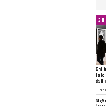
CHI
Chi 
foto
dall
LUCREZ
BigMa
Lazze