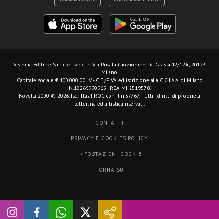
Visibilia Editrice S.r.l.
con sede in Via Privata Giovannino De Grassi 12/12A, 20123
Milano.
Capitale sociale € 100.000,00 I.V. - C.F./P.IVA ed iscrizione alla C.C.I.A.A. di Milano
N.10269990965 - REA MI-2519578.
Novella 2000 © 2026. Iscritta al ROC con il n.37767. Tutti i diritti di proprietà
letteraria ed artistica riservati.
CONTATTI
PRIVACY E COOKIES POLICY
IMPOSTAZIONI COOKIE
TORNA SU