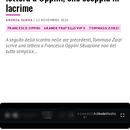
lacrime
ANDREA SANNA
|
12 NOVEMBRE 2020
FRANCESCO OPPINI
GRANDE FRATELLO VIP 5
TOMMASO ZORZI
A seguito dello scontro nelle ore precedenti, Tommaso Zorzi
scrive una lettera a Francesco Oppini Situazione non del
tutto semplice…
0:19 /
Ad
hub
Media
POWERED
1
/
2
1:40
BY