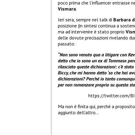
poco prima che l’influencer entrasse n
Vismara
.
Ieri sera, sempre nel talk di
Barbara d
posizione (in sintesi continua a sosten
ma ad intervenire è stato proprio
Vis
delle dovute precisazioni rivelando 
passato:
“Non sono venuto qua a litigare con Kevi
detto che io sono un ex di Tommaso perché
rilasciato queste dichiarazioni: c’è stato
Biccy, che mi hanno detto ‘so che hai av
dichiarazioni? Perché io tanto comunque p
per non romanzare proprio su questa stori
https://twitter.com
Ma non è finita qui, perché a proposit
aggiunto dell’altro…