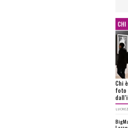
CHI
Chi 
foto
dall
LUCREZ
BigMa
Lazze