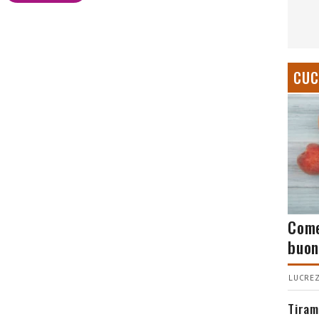
CUC
Come
buon
LUCREZ
Tiram