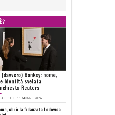
 È?
è (davvero) Banksy: nome,
 e identità svelata
’inchiesta Reuters
IA CIOTTI | 13 GIUGNO 2026
ma, chi è la fidanzata Lodovica
rini