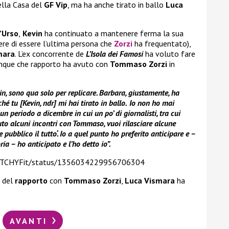
ella Casa del
GF Vip
, ma ha anche tirato in ballo
Luca
’Urso
,
Kevin
ha continuato a mantenere ferma la sua
ere di essere l’ultima persona che
Zorzi
ha frequentato),
mara
. L’ex concorrente de
L’Isola dei Famosi
ha voluto fare
dunque che rapporto ha avuto con
Tommaso Zorzi
in
n, sono qua solo per replicare. Barbara, giustamente, ha
 tu [Kevin, ndr] mi hai tirato in ballo.
Io non ho mai
 un periodo a dicembre in cui un po’ di giornalisti, tra cui
uto alcuni incontri con Tommaso, vuoi rilasciare alcune
ubblico il tutto‘. Io a quel punto ho preferito anticipare e –
a – ho anticipato e l’ho detto io”.
/BITCHYFit/status/1356034229956706304
o del
rapporto
con
Tommaso Zorzi
,
Luca Vismara
ha
AVANTI