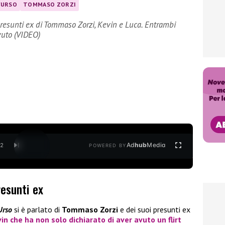
D'URSO
TOMMASO ZORZI
presunti ex di Tommaso Zorzi, Kevin e Luca. Entrambi
vuto (VIDEO)
Ad
hub
Media
/
2
POWERED BY
resunti ex
Urso
si è parlato di
Tommaso Zorzi
e dei suoi presunti ex
vin
che ha non solo dichiarato di aver avuto un flirt