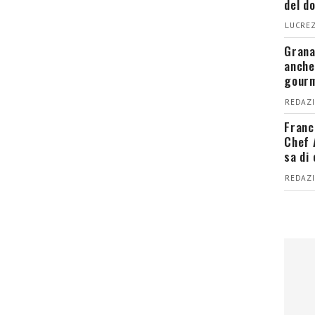
del d
LUCREZ
Grana
anche
gour
REDAZI
Franc
Chef 
sa di
REDAZI