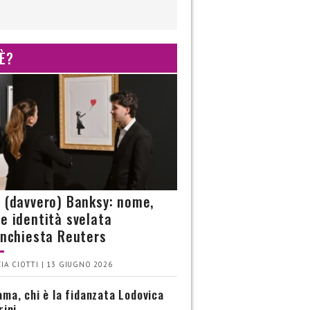
 È?
è (davvero) Banksy: nome,
 e identità svelata
’inchiesta Reuters
IA CIOTTI | 13 GIUGNO 2026
ma, chi è la fidanzata Lodovica
rini