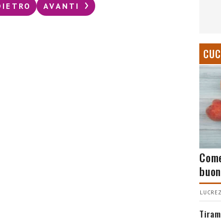
DIETRO
AVANTI
CUC
Come
buon
LUCREZ
Tiram