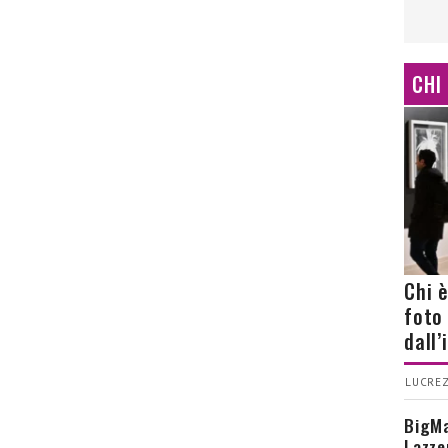
CHI
Chi 
foto
dall
LUCREZ
BigMa
Lazze