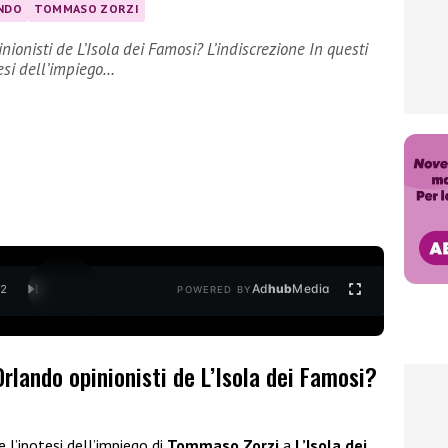
NDO
TOMMASO ZORZI
ionisti de L’Isola dei Famosi? L’indiscrezione In questi
esi dell’impiego…
Ad
hub
Media
/
2
POWERED BY
lando opinionisti de L’Isola dei Famosi?
e l’ipotesi dell’impiego di
Tommaso Zorzi
a
L’Isola dei