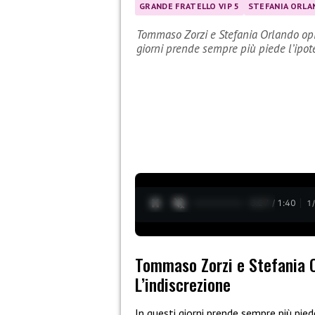
GRANDE FRATELLO VIP 5
STEFANIA ORLA
Tommaso Zorzi e Stefania Orlando opin
giorni prende sempre più piede l’ipot
0:28 / 1:40
1
Tommaso Zorzi e Stefania Or
L’indiscrezione
In questi giorni prende sempre più pied