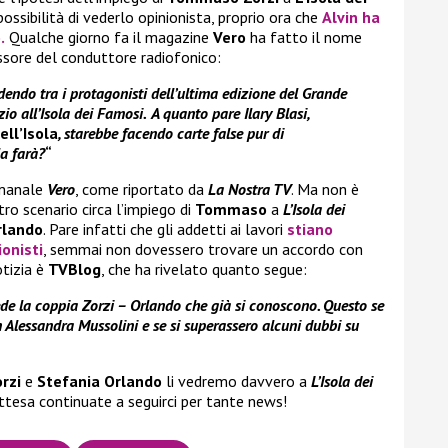
possibilità di vederlo opinionista, proprio ora che
Alvin ha
.
Qualche giorno fa il magazine
Vero
ha fatto il nome
sore del conduttore radiofonico:
endo tra i protagonisti dell’ultima edizione del Grande
zio all’Isola dei Famosi.
A quanto pare Ilary Blasi,
ll’Isola
, starebbe facendo carte false pur di
a farà?
“
imanale
Vero
, come riportato da
La Nostra TV
. Ma non è
ltro scenario circa l’impiego di
Tommaso
a
L’Isola dei
rlando
. Pare infatti che gli addetti ai lavori
stiano
onisti
, semmai non dovessero trovare un accordo con
otizia è
TVBlog
, che ha rivelato quanto segue:
ede la coppia Zorzi – Orlando che già si conoscono. Questo se
Alessandra Mussolini e se si superassero alcuni dubbi su
rzi
e
Stefania Orlando
li vedremo davvero a
L’Isola dei
attesa continuate a seguirci per tante news!