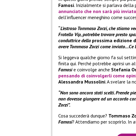
Famosi
. Inizialmente si parlava della 
annunciato che non sarà più inviato
dell’influencer meneghino come succes
“
L’estroso Tommaso Zorzi, che stiamo ved
Fratello Vip, potrebbe trovare presto spa
conduttrice della
prossima edizione de
avere Tommaso Zorzi come inviato…Ce l
Si leggeva qualche giorno fa sul sett
finita qui. Perché potrebbe aprirsi un a
Famosi
e coinvolge anche
Stefania O
pensando di coinvolgerli come opini
Alessandra Mussolini
. A svelare la n
“Non sono ancora stati scelti. Prende pi
non dovesse giungere ad un accordo con 
Zorzi”.
Cosa succederà dunque?
Tommaso Zo
Famosi
? Attendiamo per scoprirlo. In 