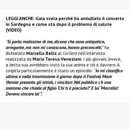
LEGGI ANCHE:
Gaia svela perché ha annullato il concerto
in Sardegna e come sta dopo il problema di salute
(VIDEO)
“
Si parla malissimo di me, dicono che sono antipatica,
arrogante, ma non mi conoscono, hanno preconcetti
,”
ha
dichiarato
Marcella Bella
al
CorSera
nell’intervista
realizzata da
Maria Teresa Veneziani
.
I più giovani, invece,
a detta sua avrebbero visto la sua anima e chi è davvero. A
colpirla particolarmente è stato un episodio:
“
Io mi classifico
ultima e nella trasmissione il giorno dopo il Festival Mara
Vernier presenta gli artisti, i vincitori. Nel pubblico c’è una
mamma che chiede al figlio ‘Chi ti è piaciuto?’ E lui ‘Marcella!
Doveva vincere lei
‘
”.