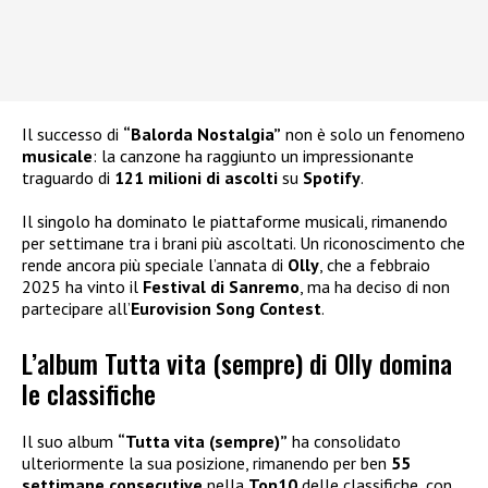
Il successo di
“Balorda Nostalgia”
non è solo un fenomeno
musicale
: la canzone ha raggiunto un impressionante
traguardo di
121 milioni di ascolti
su
Spotify
.
Il singolo ha dominato le piattaforme musicali, rimanendo
per settimane tra i brani più ascoltati. Un riconoscimento che
rende ancora più speciale l’annata di
Olly
, che a febbraio
2025 ha vinto il
Festival di Sanremo
, ma ha deciso di non
partecipare all’
Eurovision Song Contest
.
L’album Tutta vita (sempre) di Olly domina
le classifiche
Il suo album
“Tutta vita (sempre)”
ha consolidato
ulteriormente la sua posizione, rimanendo per ben
55
settimane consecutive
nella
Top10
delle classifiche, con