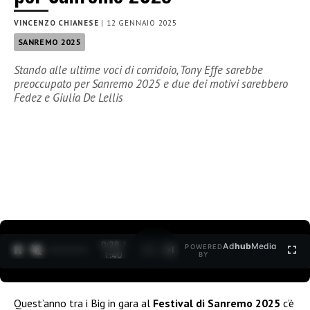
VINCENZO CHIANESE
|
12 GENNAIO 2025
SANREMO 2025
Stando alle ultime voci di corridoio, Tony Effe sarebbe
preoccupato per Sanremo 2025 e due dei motivi sarebbero
Fedez e Giulia De Lellis
0:30 /
Ad
hub
Media
POWERED
1
/
2
1:40
BY
Quest’anno tra i Big in gara al
Festival di Sanremo 2025
c’è