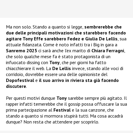
Ma non solo. Stando a quanto si legge,
sembrerebbe che
due delle principali motivazioni che starebbero facendo
agitare Tony Effe sarebbero Fedez e Giulia De Lellis
, sua
attuale fidanzata. Come è noto infatti tra i Big in gara a
Sanremo 2025
ci sarà anche l’ex marito di
Chiara Ferragni
,
che solo qualche mese fa è stato protagonista di un
infuocato dissing con
Tony
, che per giorni ha fatto
chiacchierare il web. La
De Lellis
invece, stando alle voci di
corridoio, dovrebbe essere una delle opinioniste del
Dopofestival
e
il suo arrivo in riviera sta già facendo
discutere
.
Per questi motivi dunque
Tony
sarebbe sempre più agitato. Il
rapper infatti temerebbe che il gossip possa offuscare la sua
prima partecipazione al
Festival
e la sua canzone, che
stando a quanto si mormora stupirà tutti. Ma cosa accadrà
dunque? Non resta che attendere per scoprirlo.