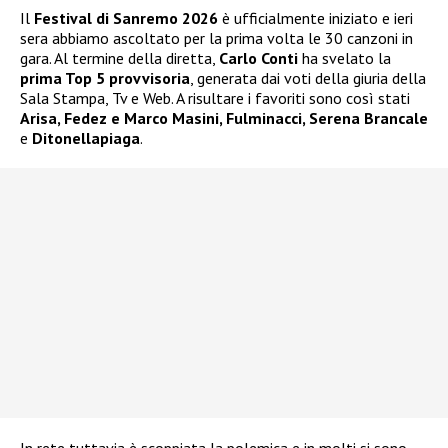
Il
Festival di Sanremo 2026
è ufficialmente iniziato e ieri
sera abbiamo ascoltato per la prima volta le 30 canzoni in
gara. Al termine della diretta,
Carlo Conti
ha svelato la
prima Top 5 provvisoria
, generata dai voti della giuria della
Sala Stampa, Tv e Web. A risultare i favoriti sono così stati
Arisa, Fedez e Marco Masini, Fulminacci, Serena Brancale
e
Ditonellapiaga
.
In rete tuttavia è scoppiata la polemica e in molti si sono