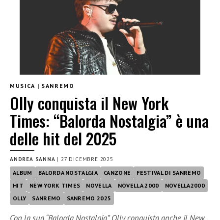
MUSICA
|
SANREMO
Olly conquista il New York
Times: “Balorda Nostalgia” è una
delle hit del 2025
ANDREA SANNA
|
27 DICEMBRE 2025
ALBUM
BALORDA NOSTALGIA
CANZONE
FESTIVAL DI SANREMO
HIT
NEW YORK TIMES
NOVELLA
NOVELLA 2000
NOVELLA2000
OLLY
SANREMO
SANREMO 2025
Con la sua “Balorda Nostalgia”, Olly conquista anche il New