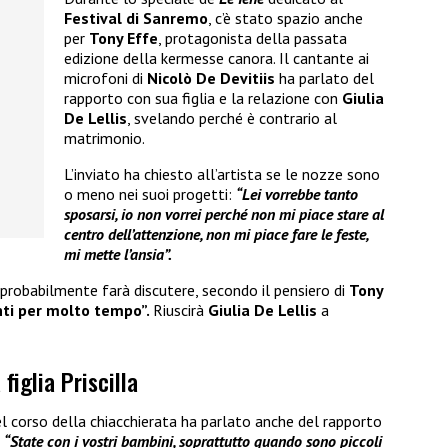
Festival di Sanremo
, c’è stato spazio anche
per
Tony Effe
, protagonista della passata
edizione della kermesse canora. Il cantante ai
microfoni di
Nicolò De Devitiis
ha parlato del
rapporto con sua figlia e la relazione con
Giulia
De Lellis
, svelando perché è contrario al
matrimonio.
L’inviato ha chiesto all’artista se le nozze sono
o meno nei suoi progetti:
“Lei vorrebbe tanto
sposarsi, io non vorrei perché non mi piace stare al
centro dell’attenzione, non mi piace fare le feste,
mi mette l’ansia”.
robabilmente farà discutere, secondo il pensiero di
Tony
nti per molto tempo”.
Riuscirà
Giulia De Lellis
a
 figlia Priscilla
l corso della chiacchierata ha parlato anche del rapporto
:
“State con i vostri bambini, soprattutto quando sono piccoli