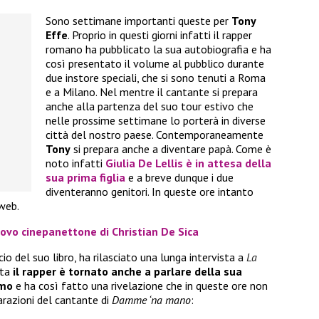
Sono settimane importanti queste per
Tony
Effe
. Proprio in questi giorni infatti il rapper
romano ha pubblicato la sua autobiografia e ha
così presentato il volume al pubblico durante
due instore speciali, che si sono tenuti a Roma
e a Milano. Nel mentre il cantante si prepara
anche alla partenza del suo tour estivo che
nelle prossime settimane lo porterà in diverse
città del nostro paese. Contemporaneamente
Tony
si prepara anche a diventare papà. Come è
noto infatti
Giulia De Lellis
è in attesa della
sua prima figlia
e a breve dunque i due
diventeranno genitori. In queste ore intanto
 web.
uovo cinepanettone di Christian De Sica
cio del suo libro, ha rilasciato una lunga intervista a
La
ata
il rapper è tornato anche a parlare della sua
emo
e ha così fatto una rivelazione che in queste ore non
arazioni del cantante di
Damme ‘na mano
: