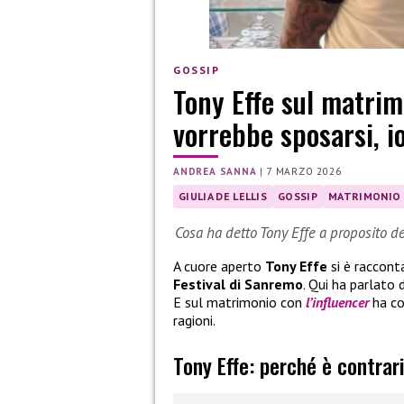
GOSSIP
Tony Effe sul matrimo
vorrebbe sposarsi, i
ANDREA SANNA
|
7 MARZO 2026
GIULIA DE LELLIS
GOSSIP
MATRIMONIO
Cosa ha detto Tony Effe a proposito de
A cuore aperto
Tony Effe
si è raccont
Festival di Sanremo
. Qui ha parlato
E sul matrimonio con
l’influencer
ha c
ragioni.
Tony Effe: perché è contrar