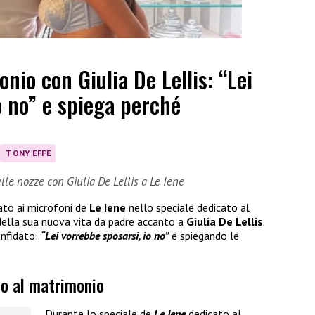
nio con Giulia De Lellis: “Lei
o no” e spiega perché
TONY EFFE
lle nozze con Giulia De Lellis a Le Iene
ato ai microfoni de
Le Iene
nello speciale dedicato al
 della sua nuova vita da padre accanto a
Giulia De Lellis
.
onfidato:
“Lei vorrebbe sposarsi, io no”
e spiegando le
io al matrimonio
Durante lo speciale de
Le Iene
dedicato al