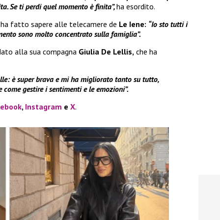
ta. Se ti perdi quel momento è finita”,
ha esordito.
a ha fatto sapere alle telecamere de
Le Iene:
“Io sto tutti i
omento sono molto concentrato sulla famiglia”.
dato alla sua compagna
Giulia De Lellis,
che ha
lle: è super brava e mi ha migliorato tanto su tutto,
e come gestire i sentimenti e le emozioni”.
cebook
,
Instagram
e
X
.