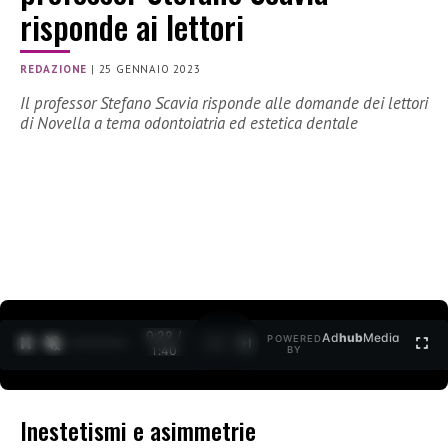
risponde ai lettori
REDAZIONE
|
25 GENNAIO 2023
Il professor Stefano Scavia risponde alle domande dei lettori
di Novella a tema odontoiatria ed estetica dentale
0:30 /
Ad
hub
Media
POWERED
1
/
2
1:40
BY
Inestetismi e asimmetrie