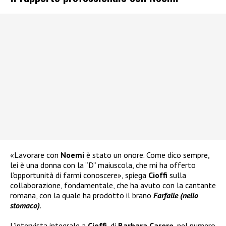
«Lavorare con
Noemi
è stato un onore. Come dico sempre,
lei è una donna con la “D” maiuscola, che mi ha offerto
l’opportunità di farmi conoscere», spiega
Cioffi
sulla
collaborazione, fondamentale, che ha avuto con la cantante
romana, con la quale ha prodotto il brano
Farfalle (nello
stomaco)
.
L’intervista integrale a
Cioffi
, di
Barbara Carere
, nel numero