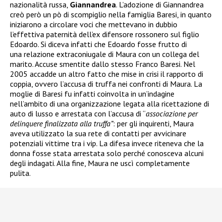
nazionalità russa,
Giannandrea
. L’adozione di Giannandrea
creò però un pò di scompiglio nella famiglia Baresi, in quanto
iniziarono a circolare voci che mettevano in dubbio
l’effettiva paternità dell’ex difensore rossonero sul figlio
Edoardo. Si diceva infatti che Edoardo fosse frutto di
una relazione extraconiugale di Maura con un collega del
marito. Accuse smentite dallo stesso Franco Baresi. Nel
2005 accadde un altro fatto che mise in crisi il rapporto di
coppia, ovvero l’accusa di truffa nei confronti di Maura. La
moglie di Baresi fu infatti coinvolta in un’indagine
nell’ambito di una organizzazione legata alla ricettazione di
auto di lusso e arrestata
con l’accusa di “
associazione per
delinquere finalizzata alla truffa”
: per gli inquirenti, Maura
aveva utilizzato la sua rete di contatti per avvicinare
potenziali vittime tra i vip. La difesa invece riteneva che la
donna fosse stata arrestata solo perché conosceva alcuni
degli indagati. Alla fine, Maura ne uscì completamente
pulita.