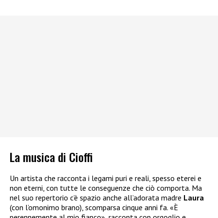
La musica di Cioffi
Un artista che racconta i legami puri e reali, spesso eterei e
non eterni, con tutte le conseguenze che ciò comporta. Ma
nel suo repertorio c’è spazio anche all’adorata madre
Laura
(con l’omonimo brano), scomparsa cinque anni fa. «È
perennemente al mio fianco», racconta con orgoglio e