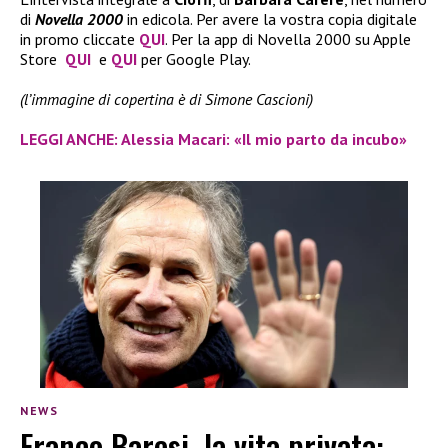
di
Novella 2000
in edicola. Per avere la vostra copia digitale
in promo cliccate
QUI
. Per la app di Novella 2000 su Apple
Store
QUI
e
QUI
per Google Play.
(l’immagine di copertina è di Simone Cascioni)
LEGGI ANCHE: Alessia Macari: «Il mio parto da incubo»
NEWS
Franco Baresi, la vita privata: