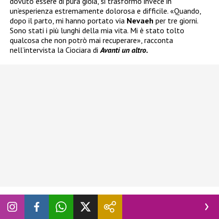
dovuto essere di pura gioia, si trasformò invece in
un’esperienza estremamente dolorosa e difficile. «Quando,
dopo il parto, mi hanno portato via
Nevaeh
per tre giorni.
Sono stati i più lunghi della mia vita. Mi è stato tolto
qualcosa che non potrò mai recuperare», racconta
nell’intervista la Ciociara di
Avanti un altro.
Una sofferenza ancora evidente