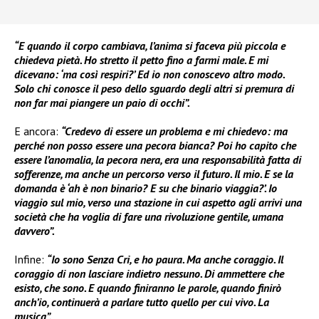
“E quando il corpo cambiava, l’anima si faceva più piccola e
chiedeva pietà. Ho stretto il petto fino a farmi male. E mi
dicevano: ‘ma così respiri?’ Ed io non conoscevo altro modo.
Solo chi conosce il peso dello sguardo degli altri si premura di
non far mai piangere un paio di occhi”.
E ancora:
“Credevo di essere un problema e mi chiedevo: ma
perché non posso essere una pecora bianca? Poi ho capito che
essere l’anomalia, la pecora nera, era una responsabilità fatta di
sofferenze, ma anche un percorso verso il futuro. Il mio. E se la
domanda è ‘ah è non binario? E su che binario viaggia?’. Io
viaggio sul mio, verso una stazione in cui aspetto agli arrivi una
società che ha voglia di fare una rivoluzione gentile, umana
davvero”.
Infine:
“Io sono Senza Cri, e ho paura. Ma anche coraggio. Il
coraggio di non lasciare indietro nessuno. Di ammettere che
esisto, che sono. E quando finiranno le parole, quando finirò
anch’io, continuerà a parlare tutto quello per cui vivo. La
musica”.