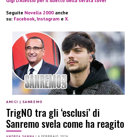
Gigi D’Alessio per il duetto della serata cover
Seguite
Novella 2000
anche
su:
Facebook
,
Instagram
e
X
.
AMICI
|
SANREMO
TrigNO tra gli ‘esclusi’ di
Sanremo svela come ha reagito
ANDREA SANNA
|
6 FEBBRAIO 2026