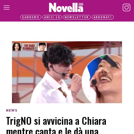
SANREMO
AMICI 24
NEWSLETTER
ABBONATI
NEWS
TrigNO si avvicina a Chiara
mentre canta e le dà una