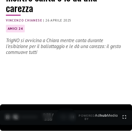
carezza
VINCENZO CHIANESE
|
26 APRILE 2025
AMICI 24
TrigNO si avvicina a Chiara mentre canta durante
l’esibizione per il ballottaggio e le dà una carezza: il gesto
commuove tutti
0:29 /
Ad
hub
Media
POWERED
1
/
2
3:35
BY