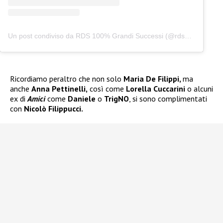
Un post condiviso da RDS 100% Grandi Successi (@rds_official)
Ricordiamo peraltro che non solo
Maria De Filippi,
ma
anche
Anna Pettinelli,
così come
Lorella Cuccarini
o alcuni
ex di
Amici
come
Daniele
o
TrigNO
, si sono complimentati
con
Nicolò Filippucci.