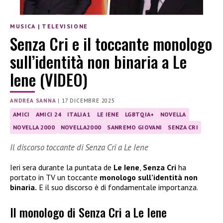
MUSICA
|
TELEVISIONE
Senza Cri e il toccante monologo
sull’identità non binaria a Le
Iene (VIDEO)
ANDREA SANNA
|
17 DICEMBRE 2025
AMICI
AMICI 24
ITALIA 1
LE IENE
LGBTQIA+
NOVELLA
NOVELLA 2000
NOVELLA2000
SANREMO GIOVANI
SENZA CRI
Il discorso toccante di Senza Cri a Le Iene
Ieri sera durante la puntata de
Le Iene
,
Senza Cri
ha
portato in TV un toccante
monologo sull’identità non
binaria.
E il suo discorso è di fondamentale importanza.
Il monologo di Senza Cri a Le Iene