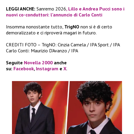
LEGGI ANCHE:
Sanremo 2026
, Lillo e Andrea Pucci sono i
nuovi co-conduttori: l’annuncio di Carlo Conti
Insomma nonostante tutto,
TrigNO
non si è di certo
demoralizzato e ci riproverà magari in futuro.
CREDITI FOTO – TrigNO: Cinzia Camela / IPA Sport / IPA
Carlo Conti: Maurizio D’Avanzo / IPA
Seguite
Novella 2000
anche
su:
Facebook
,
Instagram
e
X
.