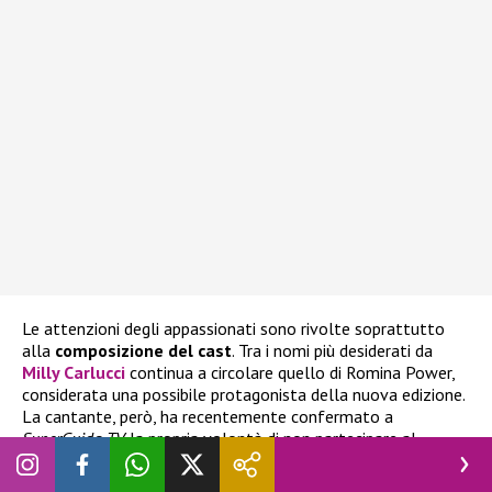
Le attenzioni degli appassionati sono rivolte soprattutto
alla
composizione del cast
. Tra i nomi più desiderati da
Milly Carlucci
continua a circolare quello di
Romina Power,
considerata una possibile protagonista della nuova edizione.
La cantante, però, ha recentemente confermato a
SuperGuida TV
la propria volontà di non partecipare al
programma, spegnendo così le aspettative di chi sperava di
vederla affrontare la sfida sulla pista da ballo. Francesca