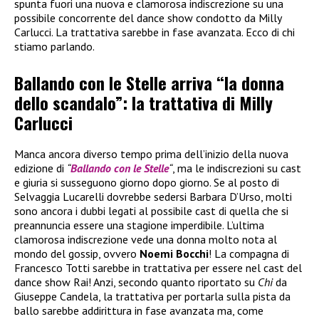
spunta fuori una nuova e clamorosa indiscrezione su una
possibile concorrente del dance show condotto da Milly
Carlucci. La trattativa sarebbe in fase avanzata. Ecco di chi
stiamo parlando.
Ballando con le Stelle arriva “la donna
dello scandalo”: la trattativa di Milly
Carlucci
Manca ancora diverso tempo prima dell’inizio della nuova
edizione di
“
Ballando con le Stelle
“
, ma le indiscrezioni su cast
e giuria si susseguono giorno dopo giorno. Se al posto di
Selvaggia Lucarelli dovrebbe sedersi Barbara D’Urso, molti
sono ancora i dubbi legati al possibile cast di quella che si
preannuncia essere una stagione imperdibile. L’ultima
clamorosa indiscrezione vede una donna molto nota al
mondo del gossip, ovvero
Noemi Bocchi
! La compagna di
Francesco Totti sarebbe in trattativa per essere nel cast del
dance show Rai! Anzi, secondo quanto riportato su
Chi
da
Giuseppe Candela, la trattativa per portarla sulla pista da
ballo sarebbe addirittura in fase avanzata ma, come