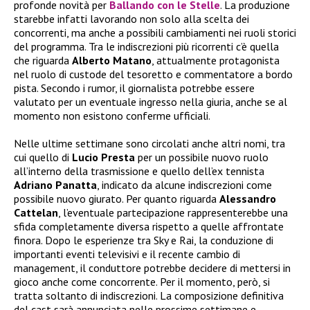
profonde novità per
Ballando con le Stelle
. La produzione
starebbe infatti lavorando non solo alla scelta dei
concorrenti, ma anche a possibili cambiamenti nei ruoli storici
del programma. Tra le indiscrezioni più ricorrenti c’è quella
che riguarda
Alberto Matano
, attualmente protagonista
nel ruolo di custode del tesoretto e commentatore a bordo
pista. Secondo i rumor, il giornalista potrebbe essere
valutato per un eventuale ingresso nella giuria, anche se al
momento non esistono conferme ufficiali.
Nelle ultime settimane sono circolati anche altri nomi, tra
cui quello di
Lucio Presta
per un possibile nuovo ruolo
all’interno della trasmissione e quello dell’ex tennista
Adriano Panatta
, indicato da alcune indiscrezioni come
possibile nuovo giurato. Per quanto riguarda
Alessandro
Cattelan
, l’eventuale partecipazione rappresenterebbe una
sfida completamente diversa rispetto a quelle affrontate
finora. Dopo le esperienze tra Sky e Rai, la conduzione di
importanti eventi televisivi e il recente cambio di
management, il conduttore potrebbe decidere di mettersi in
gioco anche come concorrente. Per il momento, però, si
tratta soltanto di indiscrezioni. La composizione definitiva
del cast sarà annunciata nelle prossime settimane e