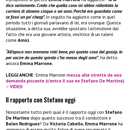
dico seriamente. Credo che quella cosa mi abbia rallentato la
carriera di almeno cinque o sei anni. Perché ero guardata come
se fossi un po’ cheap”.
In seguito ha aggiunto come in quel
periodo tutti i giornali parlavano di lei, era ovunque. Questa
situazione, a detta sua, avrebbe spostato l’attenzione dal
fatto che era una giovane artista, vincitrice di un talent
come
Amici
.
“All’epoca non eravamo visti bene, poi questa cosa del gossip. Io
per uscire da questa spirale c’ho messo degli anni”
, ha detto
ancora
Emma Marrone.
LEGGI ANCHE
: Emma Marrone
messa alle strette da una
domanda piccante (c’entra il suo ex Stefano De Martino)
– VIDEO
Il rapporto con Stefano oggi
Nonostante tutto però qual è il rapporto oggi con
Stefano
De Martino
dopo quanto successo tra il conduttore e
Belen Rodriguez
? Da
Victoria Cabello, Emma Marrone
ha
ammesso di essere molto felice di avere recuperato il