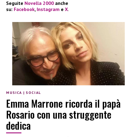
Seguite
Novella 2000
anche
su:
Facebook
,
Instagram
e
X
.
MUSICA
|
SOCIAL
Emma Marrone ricorda il papà
Rosario con una struggente
dedica