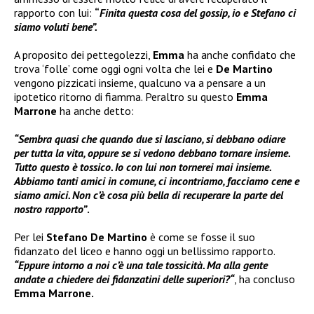
rapporto con lui:
“
Finita questa cosa del gossip, io e Stefano ci
siamo voluti bene”.
A proposito dei pettegolezzi,
Emma
ha anche confidato che
trova ‘folle’ come oggi ogni volta che lei e
De Martino
vengono pizzicati insieme, qualcuno va a pensare a un
ipotetico ritorno di fiamma. Peraltro su questo
Emma
Marrone
ha anche detto:
“Sembra quasi che quando due si lasciano, si debbano odiare
per tutta la vita, oppure se si vedono debbano tornare insieme.
Tutto questo è tossico. Io con lui non tornerei mai insieme.
Abbiamo tanti amici in comune, ci incontriamo, facciamo cene e
siamo amici. Non c’è cosa più bella di recuperare la parte del
nostro rapporto”
.
Per lei
Stefano De Martino
è come se fosse il suo
fidanzato del liceo e hanno oggi un bellissimo rapporto.
“Eppure intorno a noi c’è una tale tossicità. Ma alla gente
andate a chiedere dei fidanzatini delle superiori?“
, ha concluso
Emma Marrone.