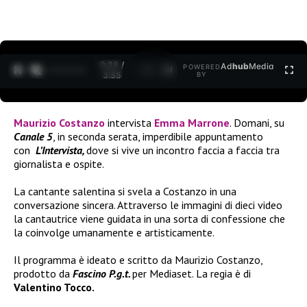
0:30 /
Ad
hub
Media
POWERED
1
/
2
3:35
BY
Maurizio Costanzo
intervista
Emma Marrone
. Domani, su
Canale 5
, in seconda serata, imperdibile appuntamento
con
L’Intervista,
dove si vive un incontro faccia a faccia tra
giornalista e ospite.
La cantante salentina si svela a Costanzo in una
conversazione sincera. Attraverso le immagini di dieci video
la cantautrice viene guidata in una sorta di confessione che
la coinvolge umanamente e artisticamente.
Il programma è ideato e scritto da Maurizio Costanzo,
prodotto da
Fascino P.g.t.
per Mediaset. La regia è di
Valentino Tocco.