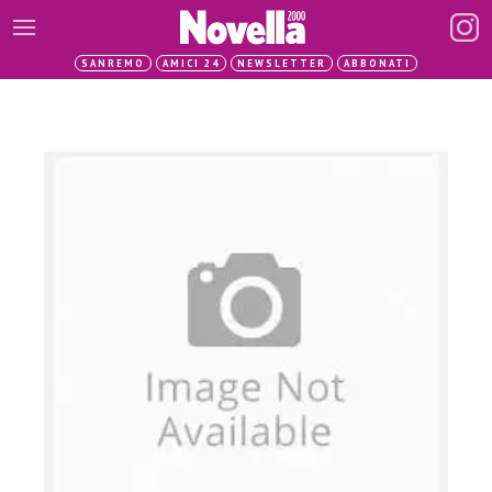
SANREMO
AMICI 24
NEWSLETTER
ABBONATI