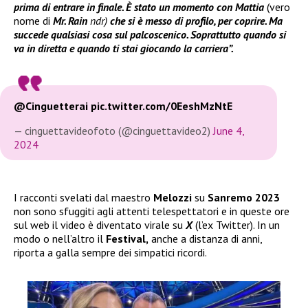
prima di entrare in finale. È stato un momento con Mattia
(vero
nome di
Mr. Rain
ndr)
che si è messo di profilo, per coprire. Ma
succede qualsiasi cosa sul palcoscenico. Soprattutto quando si
va in diretta e quando ti stai giocando la carriera”.
@Cinguetterai
pic.twitter.com/0EeshMzNtE
— cinguettavideofoto (@cinguettavideo2)
June 4,
2024
I racconti svelati dal maestro
Melozzi
su
Sanremo 2023
non sono sfuggiti agli attenti telespettatori e in queste ore
sul web il video è diventato virale su
X
(l’ex Twitter). In un
modo o nell’altro il
Festival,
anche a distanza di anni,
riporta a galla sempre dei simpatici ricordi.