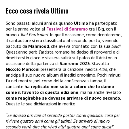
Ecco cosa rivela Ultimo
Sono passati alcuni anni da quando
Ultimo
ha partecipato
per la prima volta al
Festival di Sanremo
tra i Big, con il
brano
I Tuoi Particolari
. In quell’occasione, come ricorderemo,
il cantautore si era classificato al secondo posto, venendo
battuto da
Mahmood
, che aveva trionfato con la sua
Soldi
.
Quest’anno però l’artista romano ha deciso di riprovarci e di
rimettersi in gioco e stasera salirà sul palco dell’Ariston in
occasione della partenza di
Sanremo 2023
. Stavolta
Niccolò Moriconi
presenterà la canzone inedita
Alba
, che
anticipa il suo nuovo album di inediti omonimo. Pochi minuti
fa nel mentre, nel corso della conferenza stampa, il
cantante
ha replicato non solo a coloro che lo danno
come il favorito di questa edizione
, ma ha anche rivelato
come reagirebbe se dovesse arrivare di nuovo secondo
.
Queste le sue dichiarazioni in merito:
“Se dovessi arrivare al secondo posto? Darei qualsiasi cosa per
rivivere quattro anni come gli ultimi. Se arriverò di nuovo
secondo vorrà dire che vivrò altri quattro anni come questi”.