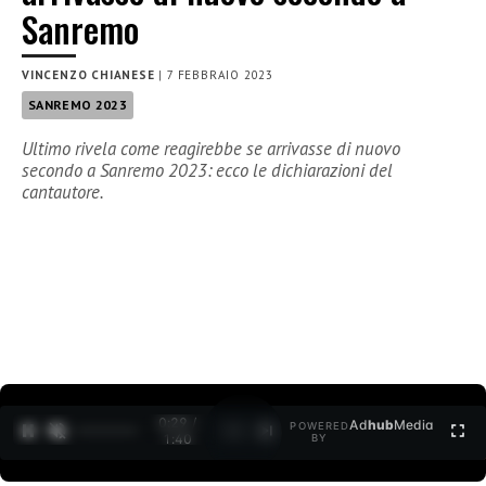
Sanremo
VINCENZO CHIANESE
|
7 FEBBRAIO 2023
SANREMO 2023
Ultimo rivela come reagirebbe se arrivasse di nuovo
secondo a Sanremo 2023: ecco le dichiarazioni del
cantautore.
0:30 /
Ad
hub
Media
POWERED
1
/
2
1:40
BY