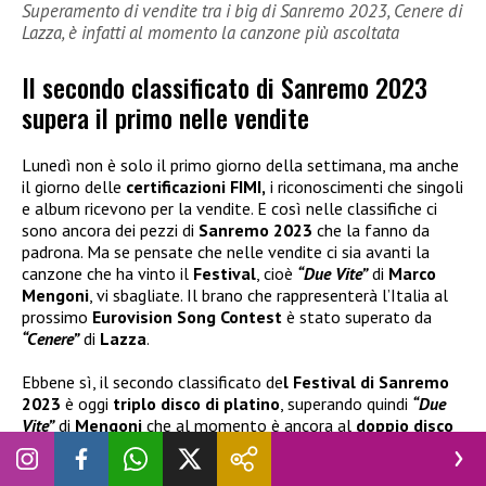
Superamento di vendite tra i big di Sanremo 2023, Cenere di
Lazza, è infatti al momento la canzone più ascoltata
Il secondo classificato di Sanremo 2023
supera il primo nelle vendite
Lunedì non è solo il primo giorno della settimana, ma anche
il giorno delle
certificazioni FIMI,
i riconoscimenti che singoli
e album ricevono per la vendite. E così nelle classifiche ci
sono ancora dei pezzi di
Sanremo 2023
che la fanno da
padrona. Ma se pensate che nelle vendite ci sia avanti la
canzone che ha vinto il
Festival
, cioè
“Due Vite”
di
Marco
Mengoni
, vi sbagliate. Il brano che rappresenterà l’Italia al
prossimo
Eurovision Song Contest
è stato superato da
“Cenere”
di
Lazza
.
Ebbene sì, il secondo classificato de
l Festival di Sanremo
2023
è oggi
triplo disco di platino
, superando quindi
“Due
Vite”
di
Mengoni
che al momento è ancora al
doppio disco
di platino
. Il cantante di Ronciglione ha comunque un
triplo
disco di platino
con la canzone
“Mi fiderò”
, in cui duetta con