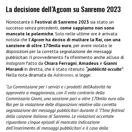
La decisione dell’Agcom su Sanremo 2023
Nonostante il
Festival di Sanremo 2023
sia stato un
successo senza precedenti,
come sappiamo non sono
mancate le polemiche
. Solo nelle ultime ore è arrivata
notizia che
l’
Agcom
ha deciso di multare la Rai
, con una
sanzione di oltre 170mila euro
, per avere violato le
disposizioni per la corretta segnalazione dei messaggi
pubblicitari. Il provvedimento fa riferimento anche all’uso di
Instagram
fatto da
Chiara Ferragni
,
Amadeus
e
Gianni
Morandi
in diretta, che è stato ritenuto
“pubblicità occulta”
.
Nella nota diramata da
Adnkronos
, si legge:
“La Commissione per i servizi e i prodotti dell’Autorità ha
approvato a maggioranza, con il voto contrario della
Commissaria Giomi, una sanzione pari a oltre 170mila euro alla
Rai per la violazione delle disposizioni relative alla corretta
segnalazione dei messaggi pubblicitari durante il ’73mo festival
della canzone italiana di Sanremo. Le violazioni accertate
riguardano cinque episodi di mancata indicazione
dell’inserimento di messaggi pubblicitari e il caso della