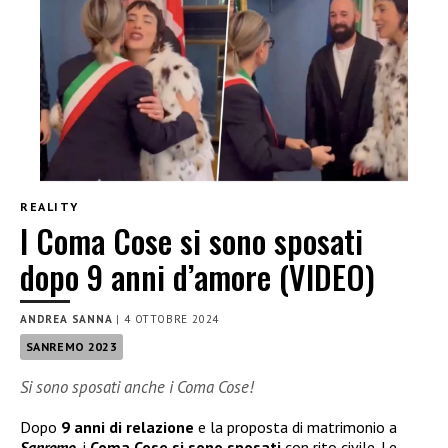
REALITY
I Coma Cose si sono sposati
dopo 9 anni d’amore (VIDEO)
ANDREA SANNA
|
4 OTTOBRE 2024
SANREMO 2023
Si sono sposati anche i Coma Cose!
Dopo
9 anni di relazione
e la proposta di matrimonio a
Sanremo
, i
Coma Cose si sono sposati
con rito civile. Le