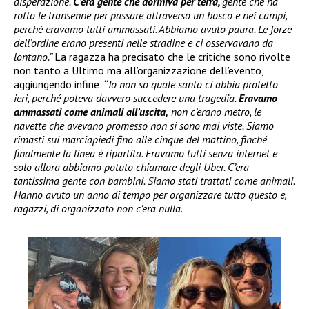
disperazione.
C’era gente che dormiva per terra,
gente che ha
rotto le transenne per passare attraverso un bosco e nei campi,
perché eravamo tutti ammassati. Abbiamo avuto paura. Le forze
dell’ordine erano presenti nelle stradine e ci osservavano da
lontano.”
La ragazza ha precisato che le critiche sono rivolte
non tanto a Ultimo ma all’organizzazione dell’evento,
aggiungendo infine: “
Io non so quale santo ci abbia protetto
ieri, perché poteva davvero succedere una tragedia.
Eravamo
ammassati come animali all’uscita,
non c’erano metro, le
navette che avevano promesso non si sono mai viste. Siamo
rimasti sui marciapiedi fino alle cinque del mattino, finché
finalmente la linea è ripartita. Eravamo tutti senza internet e
solo allora abbiamo potuto chiamare degli Uber. C’era
tantissima gente con bambini. Siamo stati trattati come animali.
Hanno avuto un anno di tempo per organizzare tutto questo e,
ragazzi, di organizzato non c’era nulla
.