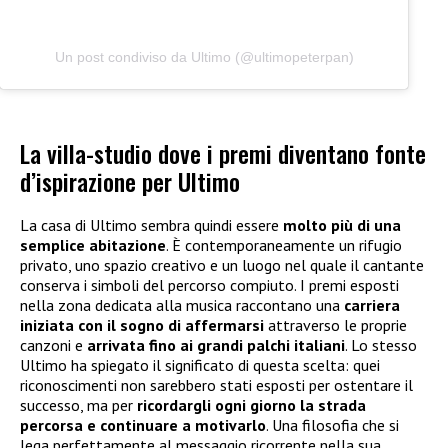
Un post condiviso da Ultimo (@ultimopeterpan)
La villa-studio dove i premi diventano fonte
d’ispirazione per Ultimo
La casa di Ultimo sembra quindi essere
molto più di una
semplice abitazione
. È contemporaneamente un rifugio
privato, uno spazio creativo e un luogo nel quale il cantante
conserva i simboli del percorso compiuto. I premi esposti
nella zona dedicata alla musica raccontano una
carriera
iniziata con il sogno di affermarsi
attraverso le proprie
canzoni e
arrivata fino ai grandi palchi italiani
. Lo stesso
Ultimo ha spiegato il significato di questa scelta: quei
riconoscimenti non sarebbero stati esposti per ostentare il
successo, ma per
ricordargli ogni giorno la strada
percorsa
e continuare a motivarlo
. Una filosofia che si
lega perfettamente al messaggio ricorrente nella sua