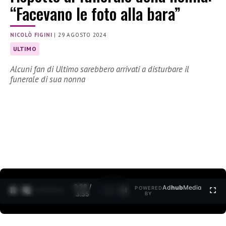
“Facevano le foto alla bara”
NICOLÒ FIGINI
|
29 AGOSTO 2024
ULTIMO
Alcuni fan di Ultimo sarebbero arrivati a disturbare il
funerale di sua nonna
0:29 /
Ad
hub
Media
POWERED
1
/
2
3:35
BY