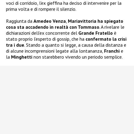
voci di corridoio, l’ex gieffina ha deciso di intervenire per la
prima volta e di rompere il silenzio.
Raggiunta da
Amedeo Venza
,
Mariavittoria ha spiegato
cosa sta accadendo in realtà con Tommaso
. A rivelare le
dichiarazioni dell’ex concorrente del
Grande Fratello
è
stato proprio l’esperto di gossip, che ha
confermato la crisi
tra i due
. Stando a quanto si legge, a causa della distanza e
di alcune incomprensioni legate alla lontananza,
Franchi
e
la
Minghetti
non starebbero vivendo un periodo semplice.