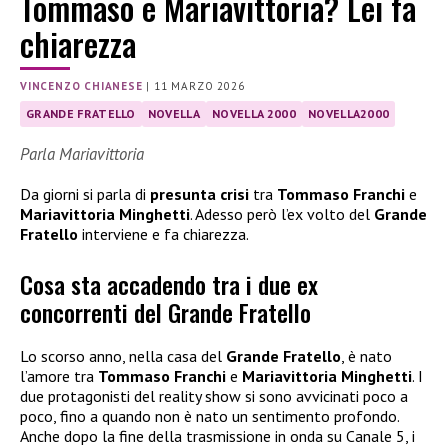
Tommaso e Mariavittoria? Lei fa
chiarezza
VINCENZO CHIANESE
|
11 MARZO 2026
GRANDE FRATELLO
NOVELLA
NOVELLA 2000
NOVELLA2000
Parla Mariavittoria
Da giorni si parla di
presunta crisi
tra
Tommaso Franchi
e
Mariavittoria Minghetti
. Adesso però l’ex volto del
Grande
Fratello
interviene e fa chiarezza.
Cosa sta accadendo tra i due ex
concorrenti del Grande Fratello
Lo scorso anno, nella casa del
Grande Fratello
, è nato
l’amore tra
Tommaso Franchi
e
Mariavittoria Minghetti
. I
due protagonisti del reality show si sono avvicinati poco a
poco, fino a quando non è nato un sentimento profondo.
Anche dopo la fine della trasmissione in onda su Canale 5, i