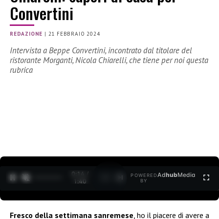
Convertini
REDAZIONE
|
21 FEBBRAIO 2024
Intervista a Beppe Convertini, incontrato dal titolare del
ristorante Morganti, Nicola Chiarelli, che tiene per noi questa
rubrica
0:15 /
Ad
hub
Media
POWERED
1
/
2
1:40
BY
Fresco della settimana sanremese
, ho il piacere di avere a