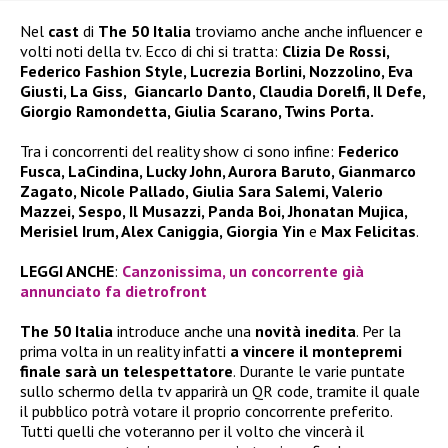
Nel
cast
di
The 50 Italia
troviamo anche anche influencer e
volti noti della tv. Ecco di chi si tratta:
Clizia De Rossi,
Federico Fashion Style, Lucrezia Borlini, Nozzolino, Eva
Giusti, La Giss, Giancarlo Danto, Claudia Dorelfi, Il Defe,
Giorgio Ramondetta, Giulia Scarano, Twins Porta.
Tra i concorrenti del reality show ci sono infine:
Federico
Fusca, LaCindina, Lucky John, Aurora Baruto, Gianmarco
Zagato, Nicole Pallado, Giulia Sara Salemi, Valerio
Mazzei, Sespo, Il Musazzi, Panda Boi, Jhonatan Mujica,
Merisiel Irum, Alex Caniggia, Giorgia Yin
e
Max Felicitas
.
LEGGI ANCHE
:
Canzonissima, un concorrente già
annunciato fa dietrofront
The 50 Italia
introduce anche una
novità inedita
. Per la
prima volta in un reality infatti
a vincere il montepremi
finale sarà un telespettatore
. Durante le varie puntate
sullo schermo della tv apparirà un QR code, tramite il quale
il pubblico potrà votare il proprio concorrente preferito.
Tutti quelli che voteranno per il volto che vincerà il