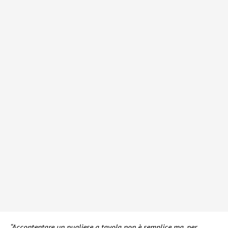
“Accontentare un pugliese a tavola non è semplice ma, per