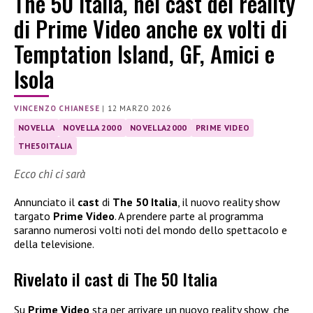
The 50 Italia, nel cast del reality
di Prime Video anche ex volti di
Temptation Island, GF, Amici e
Isola
VINCENZO CHIANESE
|
12 MARZO 2026
NOVELLA
NOVELLA 2000
NOVELLA2000
PRIME VIDEO
THE50ITALIA
Ecco chi ci sarà
Annunciato il
cast
di
The 50 Italia
, il nuovo reality show
targato
Prime Video
. A prendere parte al programma
saranno numerosi volti noti del mondo dello spettacolo e
della televisione.
Rivelato il cast di The 50 Italia
Su
Prime Video
sta per arrivare un nuovo reality show, che