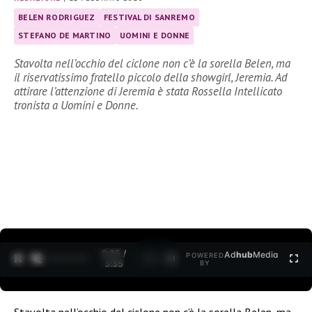
BELEN RODRIGUEZ
FESTIVAL DI SANREMO
STEFANO DE MARTINO
UOMINI E DONNE
Stavolta nell’occhio del ciclone non c’è la sorella Belen, ma
il riservatissimo fratello piccolo della showgirl, Jeremia. Ad
attirare l’attenzione di Jeremia è stata Rossella Intellicato
tronista a Uomini e Donne.
0:25 /
Ad
hub
Media
POWERED
1
/
2
3:35
BY
Stavolta nell’occhio del ciclone non c’è la sorella Belen, ma