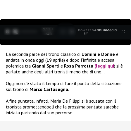
0:12 /
Ad
hub
Media
POWERED
1
/
2
1:40
BY
La seconda parte del trono classico di
Uomini e Donne
è
andata in onda oggi (19 aprile) e dopo l’infinita e accesa
polemica tra
Gianni Sperti
e
Rosa Perrotta
(l
eggi qui
) si è
parlato anche degli altri tronisti meno che di uno…
Oggi non c’è stato il tempo di fare il punto della situazione
sul trono di
Marco Cartasegna
.
A fine puntata, infatti, Maria De Filippi si è scusata con il
tronista promettendogli che la prossima puntata sarebbe
iniziata partendo dal suo percorso.