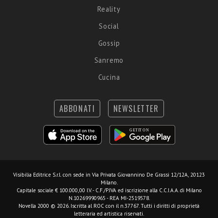
Reality
Social
Gossip
Sanremo
Cucina
ABBONATI
NEWSLETTER
Visibilia Editrice S.r.l.
con sede in Via Privata Giovannino De Grassi 12/12A, 20123
Milano.
Capitale sociale € 100.000,00 I.V. - C.F./P.IVA ed iscrizione alla C.C.I.A.A. di Milano
N.10269990965 - REA MI-2519578.
Novella 2000 © 2026. Iscritta al ROC con il n.37767. Tutti i diritti di proprietà
letteraria ed artistica riservati.