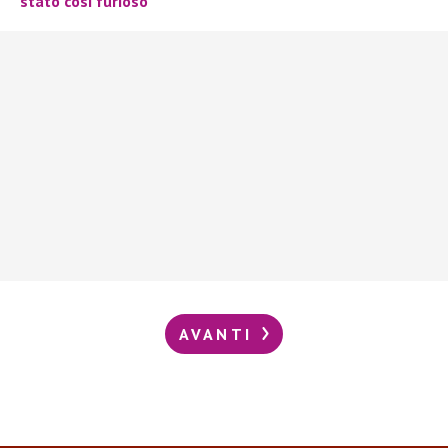
stato così furioso
AVANTI