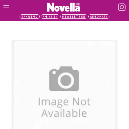
SANREMO
AMICI 24
NEWSLETTER
ABBONATI