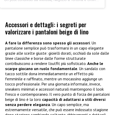
Accessori e dettagli: i segreti per
valorizzare i pantaloni beige di lino
A fare la differenza sono spesso gli accessori
. Un
pantalone semplice può trasformarsi in un capo elegante
grazie alle scelte giuste: gioielli dorati, occhiali da sole dalle
linee classiche e borse dalle forme strutturate
contribuiscono a rendere l’outfit più sofisticato.
Anche le
scarpe giocano un ruolo fondamentale
. Un sandalo con
tacco sottile dona immediatamente un effetto più
femminile e raffinato, mentre un mocassino aggiunge un
tocco professionale. Per una giornata informale, invece,
sneakers minimal e accessori naturali mantengono il look
fresco e contemporaneo. Il vero punto di forza dei pantaloni
beige di lino è la loro
capacità di adattarsi a stili diversi
senza perdere eleganza
. Un capo semplice, ma
estremamente versatile, che può essere indossato stagione
dopo stagione cambiando soltanto abbinamenti e dettagli.