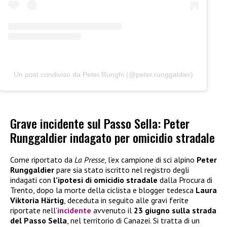
Un post condiviso da Peter.Runghi (@peter.runggaldier)
Grave incidente sul Passo Sella: Peter
Runggaldier indagato per omicidio stradale
Come riportato da
La Presse
, l’ex campione di sci alpino
Peter
Runggaldier
pare sia stato iscritto nel registro degli
indagati con
l’ipotesi di omicidio stradale
dalla Procura di
Trento, dopo la morte della ciclista e blogger tedesca
Laura
Viktoria Härtig
, deceduta in seguito alle gravi ferite
riportate nell’
incidente
avvenuto il
23 giugno sulla strada
del Passo Sella
, nel territorio di Canazei. Si tratta di un