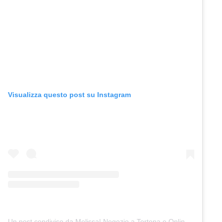
Visualizza questo post su Instagram
Un post condiviso da Melissa| Negozio a Tortona e Online (@junocreativelab)