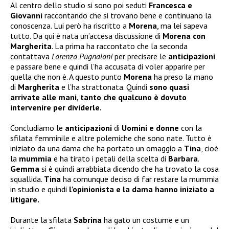
Al centro dello studio si sono poi seduti
Francesca e
Giovanni
raccontando che si trovano bene e continuano la
conoscenza. Lui però ha riscritto a
Morena
, ma lei sapeva
tutto. Da qui è nata un’accesa discussione di
Morena con
Margherita
. La prima ha raccontato che la seconda
contattava
Lorenzo Pugnaloni
per precisare le
anticipazioni
e passare bene e quindi l’ha accusata di voler apparire per
quella che non è. A questo punto
Morena
ha preso la mano
di
Margherita
e l’ha strattonata. Quindi
sono quasi
arrivate alle mani, tanto che qualcuno è dovuto
intervenire per dividerle.
Concludiamo le
anticipazioni
di
Uomini e donne
con la
sfilata femminile e altre polemiche che sono nate. Tutto è
iniziato da una dama che ha portato un omaggio a
Tina
, cioè
la
mummia
e ha tirato i petali della scelta di
Barbara
.
Gemma
si è quindi arrabbiata dicendo che ha trovato la cosa
squallida.
Tina
ha comunque deciso di far restare la mummia
in studio e quindi
l’opinionista e la dama hanno iniziato a
litigare.
Durante la sfilata
Sabrina
ha gato un costume e un