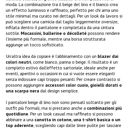
moda. La combinazione tra il beige del lino e il bianco crea
un effetto luminoso e raffinato, perfetto per chi ama uno
stile minimal ma curato nei dettagli. Per un look da lavoro si
può scegliere una camicia dal taglio leggermente oversize,
infilata dentro il pantalone e completata da una cintura
sottile.
Mocassini, ballerine o décolleté
possono rendere
l’insieme più formale, mentre una borsa strutturata
aggiunge un tocco sofisticato.
Un’altra idea da copiare è l’abbinamento con un
blazer dai
colori neutri
, come bianco, panna o beige. Il risultato è un
completo estivo dall’effetto sartoriale, ideale anche per
eventi, aperitivi o occasioni in cui si vuole essere eleganti
senza indossare capi troppo pesanti. Per creare contrasto si
possono aggiungere
accessori color cuoio, gioielli dorati o
una scarpa nera
dal design semplice.
I pantaloni beige di lino non sono pensati soltanto per gli
outfit più formali, ma si prestano anche a
combinazioni più
quotidiane
. Per un look casual ma raffinato si possono
abbinare a una
canotta in cotone, una t-shirt basica o un
top aderente
, scegliendo capi dalle linee pulite per lasciare