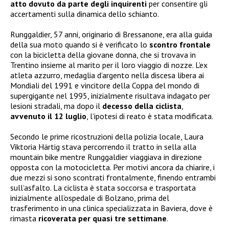
atto dovuto da parte degli inquirenti
per consentire gli
accertamenti sulla dinamica dello schianto.
Runggaldier, 57 anni, originario di Bressanone, era alla guida
della sua moto quando si è verificato lo
scontro frontale
con la bicicletta della giovane donna, che si trovava in
Trentino insieme al marito per il loro viaggio di nozze. L’ex
atleta azzurro, medaglia d’argento nella discesa libera ai
Mondiali del 1991 e vincitore della Coppa del mondo di
supergigante nel 1995, inizialmente risultava indagato per
lesioni stradali, ma dopo il
decesso della ciclista
,
avvenuto il 12 luglio
, l’ipotesi di reato è stata modificata.
Secondo le prime ricostruzioni della polizia locale, Laura
Viktoria Härtig stava percorrendo il tratto in sella alla
mountain bike mentre Runggaldier viaggiava in direzione
opposta con la motocicletta. Per motivi ancora da chiarire, i
due mezzi si sono scontrati frontalmente, finendo entrambi
sull’asfalto. La ciclista è stata soccorsa e trasportata
inizialmente all’ospedale di Bolzano, prima del
trasferimento in una clinica specializzata in Baviera, dove è
rimasta
ricoverata per quasi tre settimane
.