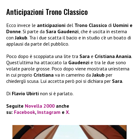
Anticipazioni Trono Classico
Ecco invece le
anticipazioni
del
Trono Classico
di
Uomini e
Donne
. Si parte da
Sara Gaudenzi
, che è uscita in esterna
con
Jakub
. Tra i due scatta il bacio e in studio c’è un boato di
applausi da parte del pubblico.
Poco dopo è scoppiata una lite tra
Sara
e
Cristiana Anania
.
Quest’ultima ha attaccato la
Gaudenzi
e tra le due sono
volate parole grosse. Poco dopo viene mostrata un’esterna
in cui proprio
Cristiana
va in camerino da
Jakub
per
chiedergli scusa. Lui accetta però poi si dichiara per
Sara
.
Di
Flavio Ubirti
non si è parlato.
Seguite
Novella 2000
anche
su:
Facebook
,
Instagram
e
X
.