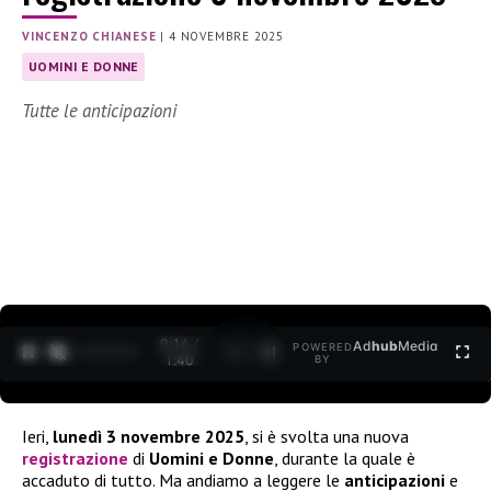
VINCENZO CHIANESE
|
4 NOVEMBRE 2025
UOMINI E DONNE
Tutte le anticipazioni
0:15 /
Ad
hub
Media
POWERED
1
/
2
1:40
BY
Ieri,
lunedì 3 novembre 2025
, si è svolta una nuova
registrazione
di
Uomini e Donne
, durante la quale è
accaduto di tutto. Ma andiamo a leggere le
anticipazioni
e