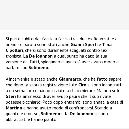
Si parte subito dal faccia a faccia tra i due ex fidanzati e a
prendere parola sono stati anche
Gianni Sperti
e
Tina
Cipollari
, che si sono duramente scagliati contro l’ex
tronista. La
De Ioannon
a quel punto ha dato la sua
versione dei fatti, spiegando di aver già aver avuto modo di
parlare con
Solimeno
.
A intervenire è stato anche
Gianmarco
, che ha fatto sapere
che dopo la scorsa registrazione lui e
Ciro
si sono incontrati
a un semaforo e hanno iniziato a chiacchierare. Ma non solo.
Steri
ha ammesso di aver avuto paura che il suo rivale
potesse picchiarlo. Poco dopo entrambi sono andati a casa di
Martina
e hanno avuto modo di confrontarsi. Stando a
quanto è emerso,
Solimeno
e la
De Ioannon
si sono
abbracciati e hanno pianto.