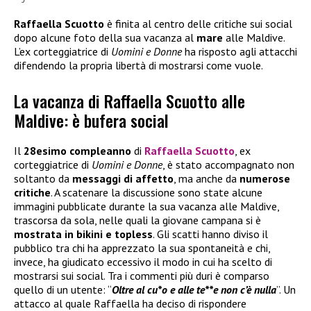
Raffaella Scuotto
è finita al centro delle critiche sui social
dopo alcune foto della sua vacanza al
mare
alle Maldive.
L’ex corteggiatrice di
Uomini e Donne
ha risposto agli attacchi
difendendo la propria libertà di mostrarsi come vuole.
La vacanza di Raffaella Scuotto alle
Maldive: è bufera social
Il
28esimo compleanno
di
Raffaella Scuotto
, ex
corteggiatrice di
Uomini e Donne
, è stato accompagnato non
soltanto da
messaggi di affetto
, ma anche da
numerose
critiche
. A scatenare la discussione sono state alcune
immagini pubblicate durante la sua vacanza alle Maldive,
trascorsa da sola, nelle quali la giovane campana si è
mostrata in bikini e topless
. Gli scatti hanno diviso il
pubblico tra chi ha apprezzato la sua spontaneità e chi,
invece, ha giudicato eccessivo il modo in cui ha scelto di
mostrarsi sui social. Tra i commenti più duri è comparso
quello di un utente: “
Oltre al cu*o e alle te**e non c’è nulla
”. Un
attacco al quale Raffaella ha deciso di rispondere