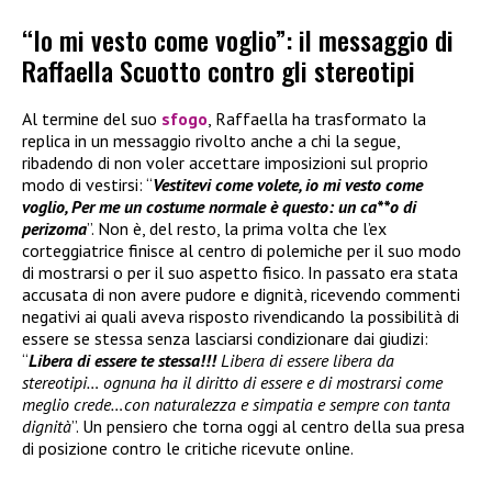
“Io mi vesto come voglio”: il messaggio di
Raffaella Scuotto contro gli stereotipi
Al termine del suo
sfogo
, Raffaella ha trasformato la
replica in un messaggio rivolto anche a chi la segue,
ribadendo di non voler accettare imposizioni sul proprio
modo di vestirsi: “
Vestitevi come volete, io mi vesto come
voglio, Per me un costume normale è questo: un ca**o di
perizoma
”. Non è, del resto, la prima volta che l’ex
corteggiatrice finisce al centro di polemiche per il suo modo
di mostrarsi o per il suo aspetto fisico. In passato era stata
accusata di non avere pudore e dignità, ricevendo commenti
negativi ai quali aveva risposto rivendicando la possibilità di
essere se stessa senza lasciarsi condizionare dai giudizi:
“
Libera di essere te stessa!!!
Libera di essere libera da
stereotipi… ognuna ha il diritto di essere e di mostrarsi come
meglio crede…con naturalezza e simpatia e sempre con tanta
dignità
”. Un pensiero che torna oggi al centro della sua presa
di posizione contro le critiche ricevute online.