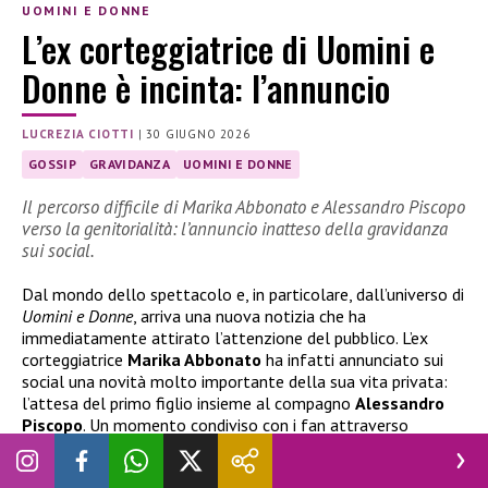
UOMINI E DONNE
L’ex corteggiatrice di Uomini e
Donne è incinta: l’annuncio
LUCREZIA CIOTTI
|
30 GIUGNO 2026
GOSSIP
GRAVIDANZA
UOMINI E DONNE
Il percorso difficile di Marika Abbonato e Alessandro Piscopo
verso la genitorialità: l’annuncio inatteso della gravidanza
sui social.
Dal mondo dello spettacolo e, in particolare, dall’universo di
Uomini e Donne
, arriva una nuova notizia che ha
immediatamente attirato l’attenzione del pubblico. L’ex
corteggiatrice
Marika Abbonato
ha infatti annunciato sui
social una novità molto importante della sua vita privata:
l’attesa del primo figlio insieme al compagno
Alessandro
Piscopo
. Un momento condiviso con i fan attraverso
immagini e parole cariche di emozione, che segna l’inizio di
una nuova fase personale per la coppia.