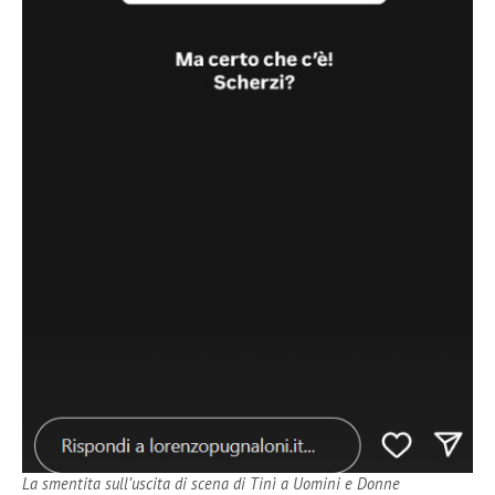
La smentita sull’uscita di scena di Tinì a Uomini e Donne