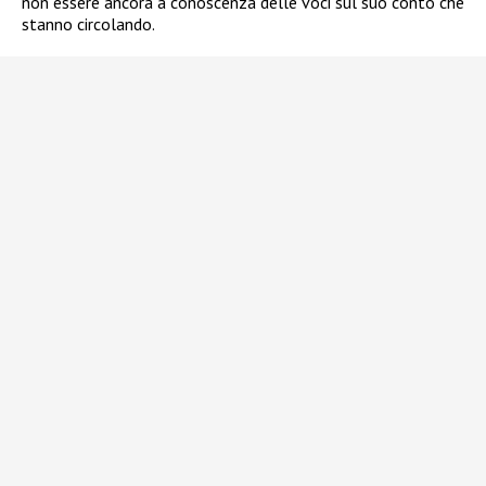
non essere ancora a conoscenza delle voci sul suo conto che
stanno circolando.