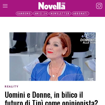
SANREMO
AMICI 24
NEWSLETTER
ABBONATI
REALITY
Uomini e Donne, in bilico il
futuro di Tinì come opinionista?