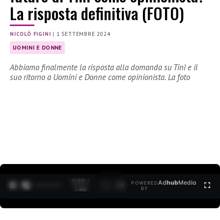
La risposta definitiva (FOTO)
NICOLÒ FIGINI
|
1 SETTEMBRE 2024
UOMINI E DONNE
Abbiamo finalmente la risposta alla domanda su Tinì e il
suo ritorno a Uomini e Donne come opinionista. La foto
0:30 /
Ad
hub
Media
POWERED
1
/
2
1:40
BY