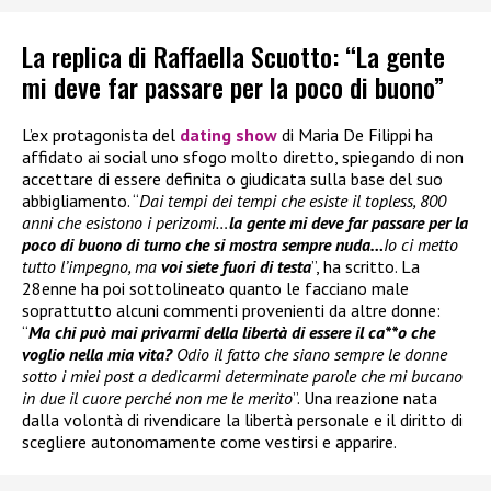
La replica di Raffaella Scuotto: “La gente
mi deve far passare per la poco di buono”
L’ex protagonista del
dating show
di Maria De Filippi ha
affidato ai social uno sfogo molto diretto, spiegando di non
accettare di essere definita o giudicata sulla base del suo
abbigliamento. “
Dai tempi dei tempi che esiste il topless, 800
anni che esistono i perizomi…
la gente mi deve far passare per la
poco di buono di turno che si mostra sempre nuda…
Io ci metto
tutto l’impegno, ma
voi siete fuori di testa
”, ha scritto. La
28enne ha poi sottolineato quanto le facciano male
soprattutto alcuni commenti provenienti da altre donne:
“
Ma chi può mai privarmi della libertà di essere il ca**o che
voglio nella mia vita?
Odio il fatto che siano sempre le donne
sotto i miei post a dedicarmi determinate parole che mi bucano
in due il cuore perché non me le merito
”. Una reazione nata
dalla volontà di rivendicare la libertà personale e il diritto di
scegliere autonomamente come vestirsi e apparire.