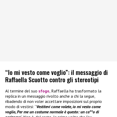
“Io mi vesto come voglio”: il messaggio di
Raffaella Scuotto contro gli stereotipi
Al termine del suo
sfogo
, Raffaella ha trasformato la
replica in un messaggio rivolto anche a chi la segue,
ribadendo di non voler accettare imposizioni sul proprio
modo di vestirsi: “
Vestitevi come volete, io mi vesto come
voglio, Per me un costume normale è questo: un ca**o di
perizoma
”. Non è, del resto, la prima volta che l’ex