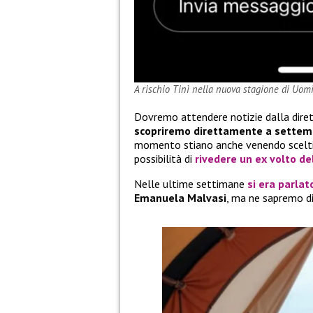
A rischio Tinì nella nuova stagione di Uom
Dovremo attendere notizie dalla dire
scopriremo direttamente a settemb
momento stiano anche venendo scelti
possibilità di
rivedere un ex volto de
Nelle ultime settimane
si era parlat
Emanuela Malvasi
, ma ne sapremo di 