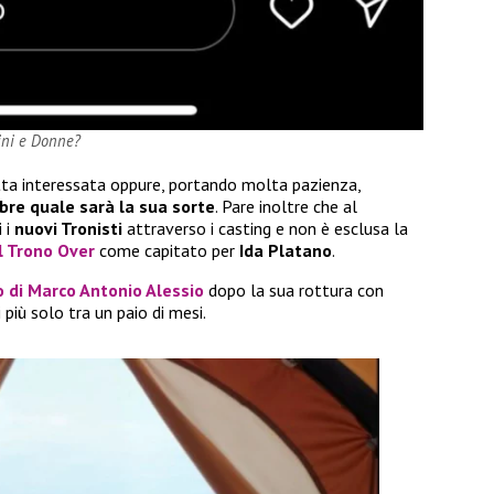
ini e Donne?
tta interessata oppure, portando molta pazienza,
re quale sarà la sua sorte
. Pare inoltre che al
 i
nuovi Tronisti
attraverso i casting e non è esclusa la
l Trono Over
come capitato per
Ida Platano
.
o di
Marco Antonio Alessio
dopo la sua rottura con
più solo tra un paio di mesi.