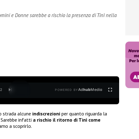
omini e Donne sarebbe a rischio la presenza di Tinì nella
Ad
hub
Media
/
2
POWERED BY
do strada alcune
indiscrezioni
per quanto riguarda la
. Sarebbe infatti
a rischio il ritorno di Tinì come
iamo a scoprirlo.