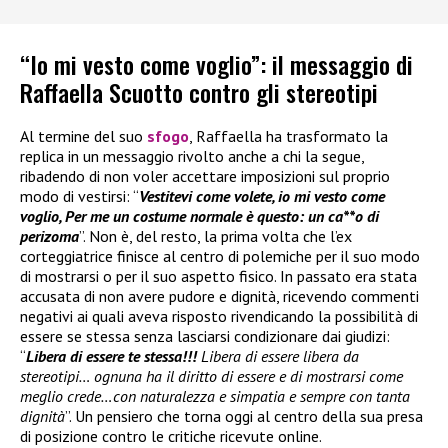
“Io mi vesto come voglio”: il messaggio di
Raffaella Scuotto contro gli stereotipi
Al termine del suo
sfogo
, Raffaella ha trasformato la
replica in un messaggio rivolto anche a chi la segue,
ribadendo di non voler accettare imposizioni sul proprio
modo di vestirsi: “
Vestitevi come volete, io mi vesto come
voglio, Per me un costume normale è questo: un ca**o di
perizoma
”. Non è, del resto, la prima volta che l’ex
corteggiatrice finisce al centro di polemiche per il suo modo
di mostrarsi o per il suo aspetto fisico. In passato era stata
accusata di non avere pudore e dignità, ricevendo commenti
negativi ai quali aveva risposto rivendicando la possibilità di
essere se stessa senza lasciarsi condizionare dai giudizi:
“
Libera di essere te stessa!!!
Libera di essere libera da
stereotipi… ognuna ha il diritto di essere e di mostrarsi come
meglio crede…con naturalezza e simpatia e sempre con tanta
dignità
”. Un pensiero che torna oggi al centro della sua presa
di posizione contro le critiche ricevute online.