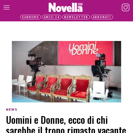
SANREMO
AMICI 24
NEWSLETTER
ABBONATI
NEWS
Uomini e Donne, ecco di chi
sarebbe il trono rimasto vacante