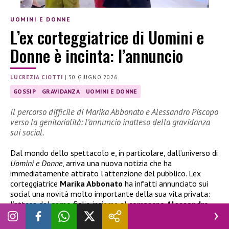
UOMINI E DONNE
L’ex corteggiatrice di Uomini e
Donne è incinta: l’annuncio
LUCREZIA CIOTTI
|
30 GIUGNO 2026
GOSSIP
GRAVIDANZA
UOMINI E DONNE
Il percorso difficile di Marika Abbonato e Alessandro Piscopo
verso la genitorialità: l’annuncio inatteso della gravidanza
sui social.
Dal mondo dello spettacolo e, in particolare, dall’universo di
Uomini e Donne
, arriva una nuova notizia che ha
immediatamente attirato l’attenzione del pubblico. L’ex
corteggiatrice
Marika Abbonato
ha infatti annunciato sui
social una novità molto importante della sua vita privata:
l’attesa del primo figlio insieme al compagno
Alessandro
Piscopo
. Un momento condiviso con i fan attraverso
immagini e parole cariche di emozione, che segna l’inizio di