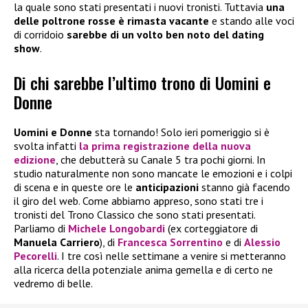
la quale sono stati presentati i nuovi tronisti. Tuttavia
una
delle poltrone rosse è rimasta vacante
e stando alle voci
di corridoio
sarebbe di un volto ben noto del dating
show
.
Di chi sarebbe l’ultimo trono di Uomini e
Donne
Uomini e Donne
sta tornando! Solo ieri pomeriggio si è
svolta infatti
la prima registrazione della nuova
edizione
, che debutterà su Canale 5 tra pochi giorni. In
studio naturalmente non sono mancate le emozioni e i colpi
di scena e in queste ore le
anticipazioni
stanno già facendo
il giro del web. Come abbiamo appreso, sono stati tre i
tronisti del Trono Classico che sono stati presentati.
Parliamo di
Michele Longobardi
(ex corteggiatore di
Manuela Carriero
), di
Francesca Sorrentino
e di
Alessio
Pecorelli
. I tre così nelle settimane a venire si metteranno
alla ricerca della potenziale anima gemella e di certo ne
vedremo di belle.