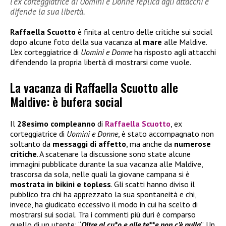
l’ex corteggiatrice di Uomini e Donne replica agli attacchi e
difende la sua libertà.
Raffaella Scuotto
è finita al centro delle critiche sui social
dopo alcune foto della sua vacanza al
mare
alle Maldive.
L’ex corteggiatrice di
Uomini e Donne
ha risposto agli attacchi
difendendo la propria libertà di mostrarsi come vuole.
La vacanza di Raffaella Scuotto alle
Maldive: è bufera social
Il
28esimo compleanno
di
Raffaella Scuotto
, ex
corteggiatrice di
Uomini e Donne
, è stato accompagnato non
soltanto da
messaggi di affetto
, ma anche da
numerose
critiche
. A scatenare la discussione sono state alcune
immagini pubblicate durante la sua vacanza alle Maldive,
trascorsa da sola, nelle quali la giovane campana si è
mostrata in bikini e topless
. Gli scatti hanno diviso il
pubblico tra chi ha apprezzato la sua spontaneità e chi,
invece, ha giudicato eccessivo il modo in cui ha scelto di
mostrarsi sui social. Tra i commenti più duri è comparso
quello di un utente: “
Oltre al cu*o e alle te**e non c’è nulla
”. Un