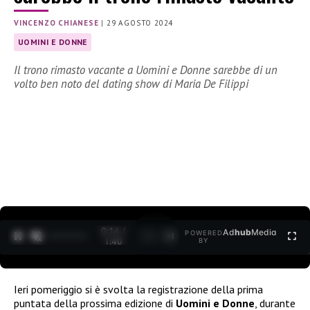
VINCENZO CHIANESE
|
29 AGOSTO 2024
UOMINI E DONNE
Il trono rimasto vacante a Uomini e Donne sarebbe di un
volto ben noto del dating show di Maria De Filippi
0:15 /
Ad
hub
Media
POWERED
1
/
2
1:40
BY
Ieri pomeriggio si è svolta la registrazione della prima
puntata della prossima edizione di
Uomini e Donne
, durante