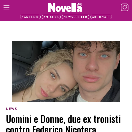
SANREMO
AMICI 24
NEWSLETTER
ABBONATI
NEWS
Uomini e Donne, due ex tronisti
contro Federico Nicotera