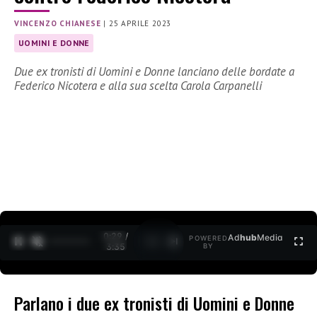
VINCENZO CHIANESE
|
25 APRILE 2023
UOMINI E DONNE
Due ex tronisti di Uomini e Donne lanciano delle bordate a
Federico Nicotera e alla sua scelta Carola Carpanelli
0:30 /
Ad
hub
Media
POWERED
1
/
2
3:35
BY
Parlano i due ex tronisti di Uomini e Donne