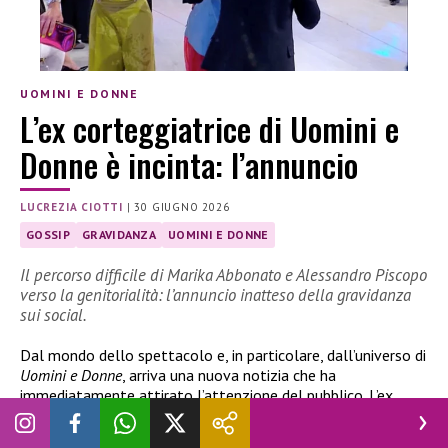
UOMINI E DONNE
L’ex corteggiatrice di Uomini e
Donne è incinta: l’annuncio
LUCREZIA CIOTTI
|
30 GIUGNO 2026
GOSSIP
GRAVIDANZA
UOMINI E DONNE
Il percorso difficile di Marika Abbonato e Alessandro Piscopo
verso la genitorialità: l’annuncio inatteso della gravidanza
sui social.
Dal mondo dello spettacolo e, in particolare, dall’universo di
Uomini e Donne
, arriva una nuova notizia che ha
immediatamente attirato l’attenzione del pubblico. L’ex
corteggiatrice
Marika Abbonato
ha infatti annunciato sui
social una novità molto importante della sua vita privata: