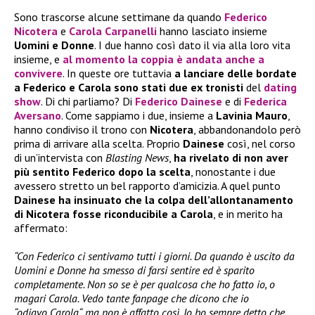
Sono trascorse alcune settimane da quando
Federico
Nicotera
e
Carola Carpanelli
hanno lasciato insieme
Uomini e Donne
. I due hanno così dato il via alla loro vita
insieme, e
al momento la coppia è andata anche a
convivere
. In queste ore tuttavia
a lanciare delle bordate
a Federico e Carola sono stati due ex tronisti
del
dating
show
. Di chi parliamo? Di
Federico Dainese
e di
Federica
Aversano
. Come sappiamo i due, insieme a
Lavinia Mauro
,
hanno condiviso il trono con
Nicotera
, abbandonandolo però
prima di arrivare alla scelta. Proprio
Dainese
così, nel corso
di un’intervista con
Blasting News
,
ha rivelato di non aver
più sentito Federico dopo la scelta
, nonostante i due
avessero stretto un bel rapporto d’amicizia. A quel punto
Dainese ha insinuato che la colpa dell’allontanamento
di Nicotera fosse riconducibile a Carola
, e in merito ha
affermato:
“Con Federico ci sentivamo tutti i giorni. Da quando è uscito da
Uomini e Donne ha smesso di farsi sentire ed è sparito
completamente. Non so se è per qualcosa che ho fatto io, o
magari Carola. Vedo tante fanpage che dicono che io
“odiavo Carola“, ma non è affatto così. Io ho sempre detto che