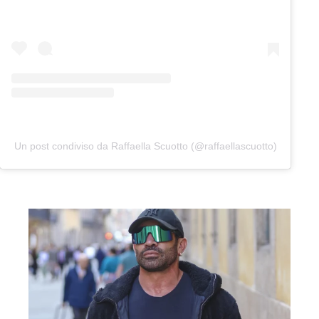
Un post condiviso da Raffaella Scuotto (@raffaellascuotto)