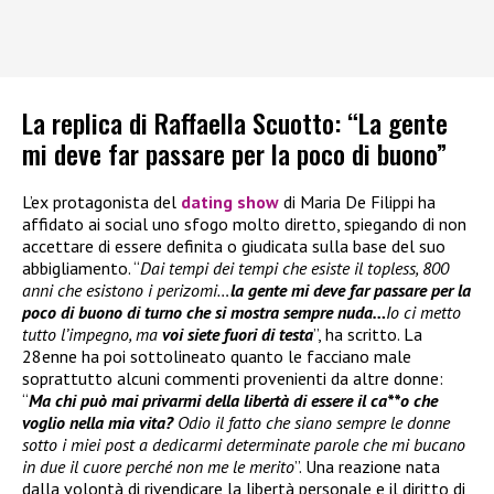
La replica di Raffaella Scuotto: “La gente
mi deve far passare per la poco di buono”
L’ex protagonista del
dating show
di Maria De Filippi ha
affidato ai social uno sfogo molto diretto, spiegando di non
accettare di essere definita o giudicata sulla base del suo
abbigliamento. “
Dai tempi dei tempi che esiste il topless, 800
anni che esistono i perizomi…
la gente mi deve far passare per la
poco di buono di turno che si mostra sempre nuda…
Io ci metto
tutto l’impegno, ma
voi siete fuori di testa
”, ha scritto. La
28enne ha poi sottolineato quanto le facciano male
soprattutto alcuni commenti provenienti da altre donne:
“
Ma chi può mai privarmi della libertà di essere il ca**o che
voglio nella mia vita?
Odio il fatto che siano sempre le donne
sotto i miei post a dedicarmi determinate parole che mi bucano
in due il cuore perché non me le merito
”. Una reazione nata
dalla volontà di rivendicare la libertà personale e il diritto di