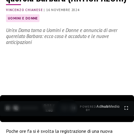
VINCENZO CHIANESE
|
16 NOVEMBRE 2024
UOMINI E DONNE
Un’ex Dama torna a Uomini e Donne e annuncia di aver
querelato Barbara: ecco cosa è accaduto e le nuove
anticipazioni
0:12 /
Ad
hub
Media
POWERED
1
/
2
1:40
BY
Poche ore fa si è svolta la registrazione di una nuova