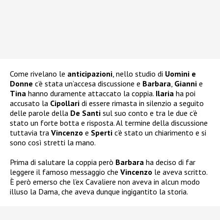
Come rivelano le
anticipazioni
, nello studio di
Uomini e
Donne
c’è stata un’accesa discussione e
Barbara
,
Gianni
e
Tina
hanno duramente attaccato la coppia.
Ilaria
ha poi
accusato la
Cipollari
di essere rimasta in silenzio a seguito
delle parole della
De Santi
sul suo conto e tra le due c’è
stato un forte botta e risposta. Al termine della discussione
tuttavia tra
Vincenzo
e
Sperti
c’è stato un chiarimento e si
sono così stretti la mano.
Prima di salutare la coppia però
Barbara
ha deciso di far
leggere il famoso messaggio che
Vincenzo
le aveva scritto.
È però emerso che l’ex Cavaliere non aveva in alcun modo
illuso la Dama, che aveva dunque ingigantito la storia.