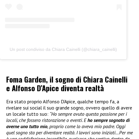
Un post condiviso da Chiara Cainelli (@chiara_cainelli)
Foma Garden, il sogno di Chiara Cainelli
e Alfonso D’Apice diventa realtà
Era stato proprio Alfonso D’Apice, qualche tempo fa, a
rivelare sui social il suo grande sogno, ovvero quello di avere
un locale tutto suo:
“Ho sempre avuto questa passione per i
locali, che fossero ristorazione o eventi. E
ho sempre sognato di
averne uno tutto mio
, proprio come lo aveva mio padre. Oggi
quel sogno sta per diventare realtà. I lavori sono iniziati…Per me
è una soddisfazione incredibile, qualcosa che sentivo dentro da