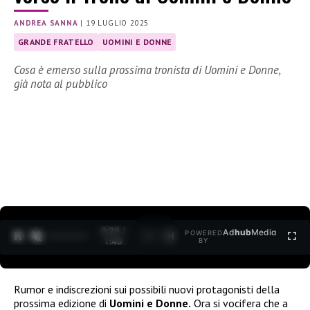
ANDREA SANNA
|
19 LUGLIO 2025
GRANDE FRATELLO
UOMINI E DONNE
Cosa è emerso sulla prossima tronista di Uomini e Donne,
già nota al pubblico
0:30 /
Ad
hub
Media
POWERED
1
/
2
1:40
BY
Rumor e indiscrezioni sui possibili nuovi protagonisti della
prossima edizione di
Uomini e Donne.
Ora si vocifera che a