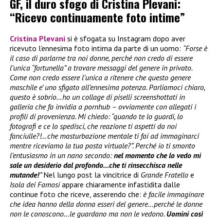
GF, il duro sfogo di Cristina Plevani:
“Ricevo continuamente foto intime”
Cristina Plevani
si è sfogata su Instagram dopo aver
ricevuto l’ennesima foto intima da parte di un uomo:
“Forse è
il caso di parlarne tra noi donne, perché non credo di essere
l’unica “fortunella” a trovare messaggi del genere in privato.
Come non credo essere l’unica a ritenere che questo genere
maschile e’ uno sfigato all’ennesima potenza. Parliamoci chiaro,
questo è sobrio…ho un collage di piselli screenshottati in
galleria che fa invidia a pornhub – ovviamente con allegati i
profili di provenienza. Mi chiedo: “quando te lo guardi, lo
fotografi e ce lo spedisci, che reazione ti aspetti da noi
fanciulle?!…che masturbazione mentale ti fai ad immaginarci
mentre riceviamo la tua posta virtuale?”. Perché io ti smonto
l’entusiasmo in un nano secondo:
nel momento che lo vedo mi
sale un desiderio dal profondo…che ti rinsecchisca nelle
mutande!
”
Nel lungo post la vincitrice di
Grande Fratello
e
Isola dei Famosi
appare chiaramente infastidita dalle
continue foto che riceve, asserendo che:
è facile immaginare
che idea hanno della donna esseri del genere…perché le donne
non le conoscono…le guardano ma non le vedono.
Uomini così