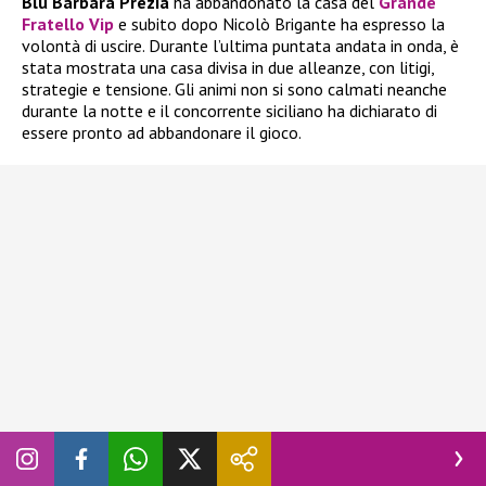
Blu Barbara Prezia
ha abbandonato la casa del
Grande
Fratello Vip
e subito dopo Nicolò Brigante ha espresso la
volontà di uscire. Durante l’ultima puntata andata in onda, è
stata mostrata una casa divisa in due alleanze, con litigi,
strategie e tensione. Gli animi non si sono calmati neanche
durante la notte e il concorrente siciliano ha dichiarato di
essere pronto ad abbandonare il gioco.
In realtà, ne aveva già parlato giorni fa, quando
Blu Barbara