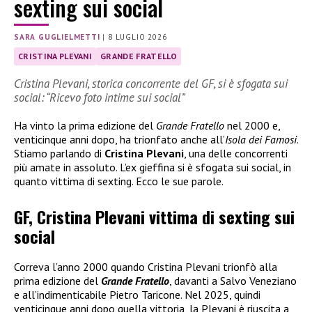
sexting sui social
SARA GUGLIELMETTI
|
8 LUGLIO 2026
CRISTINA PLEVANI
GRANDE FRATELLO
Cristina Plevani, storica concorrente del GF, si è sfogata sui
social: “Ricevo foto intime sui social”
Ha vinto la prima edizione del
Grande Fratello
nel 2000 e,
venticinque anni dopo, ha trionfato anche all’
Isola dei Famosi
.
Stiamo parlando di
Cristina Plevani
, una delle concorrenti
più amate in assoluto. L’ex gieffina si è sfogata sui social, in
quanto vittima di sexting. Ecco le sue parole.
GF, Cristina Plevani vittima di sexting sui
social
Correva l’anno 2000 quando Cristina Plevani trionfò alla
prima edizione del
Grande Fratello
, davanti a Salvo Veneziano
e all’indimenticabile Pietro Taricone. Nel 2025, quindi
venticinque anni dopo quella vittoria, la Plevani è riuscita a