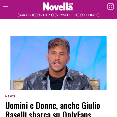
SANREMO
AMICI 24
NEWSLETTER
ABBONATI
NEWS
Uomini e Donne, anche Giulio
Raselli sbarca su OnlyFans