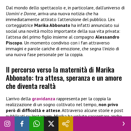
Dal mondo dello spettacolo e, in particolare, dall’universo di
Uomini e Donne
, arriva una nuova notizia che ha
immediatamente attirato l’attenzione del pubblico. L’ex
corteggiatrice
Marika Abbonato
ha infatti annunciato sui
social una novità molto importante della sua vita privata:
l’attesa del primo figlio insieme al compagno
Alessandro
Piscopo
. Un momento condiviso con i fan attraverso
immagini e parole cariche di emozione, che segna l’inizio di
una nuova fase personale per la coppia.
Il percorso verso la maternità di Marika
Abbonato: tra attesa, speranza e un amore
che diventa realtà
L’arrivo della
gravidanza
rappresenta per la coppia la
realizzazione di un sogno coltivato nel tempo,
non privo
però di difficoltà e attese
. Attraverso alcune storie e post
pubblicati su Instagram, Marika ha voluto raccontare anche
il lato più intimo e delicato di questo percorso, parlando
apertamente delle emozioni vissute. In uno dei suoi