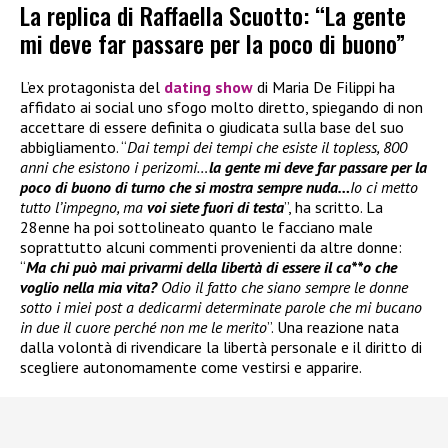
La replica di Raffaella Scuotto: “La gente
mi deve far passare per la poco di buono”
L’ex protagonista del
dating show
di Maria De Filippi ha
affidato ai social uno sfogo molto diretto, spiegando di non
accettare di essere definita o giudicata sulla base del suo
abbigliamento. “
Dai tempi dei tempi che esiste il topless, 800
anni che esistono i perizomi…
la gente mi deve far passare per la
poco di buono di turno che si mostra sempre nuda…
Io ci metto
tutto l’impegno, ma
voi siete fuori di testa
”, ha scritto. La
28enne ha poi sottolineato quanto le facciano male
soprattutto alcuni commenti provenienti da altre donne:
“
Ma chi può mai privarmi della libertà di essere il ca**o che
voglio nella mia vita?
Odio il fatto che siano sempre le donne
sotto i miei post a dedicarmi determinate parole che mi bucano
in due il cuore perché non me le merito
”. Una reazione nata
dalla volontà di rivendicare la libertà personale e il diritto di
scegliere autonomamente come vestirsi e apparire.