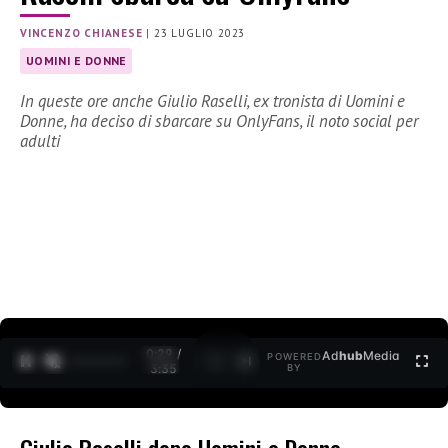
VINCENZO CHIANESE
|
23 LUGLIO 2023
UOMINI E DONNE
In queste ore anche Giulio Raselli, ex tronista di Uomini e
Donne, ha deciso di sbarcare su OnlyFans, il noto social per
adulti
0:30 /
Ad
hub
Media
POWERED
1
/
2
3:35
BY