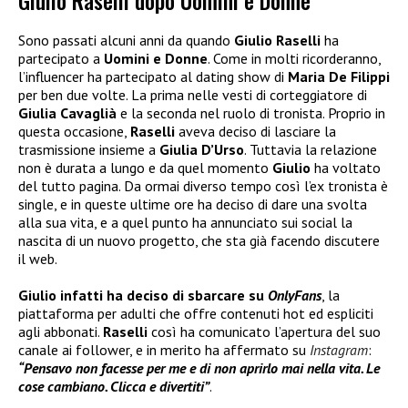
Giulio Raselli dopo Uomini e Donne
Sono passati alcuni anni da quando
Giulio Raselli
ha
partecipato a
Uomini e Donne
. Come in molti ricorderanno,
l’influencer ha partecipato al dating show di
Maria De Filippi
per ben due volte. La prima nelle vesti di corteggiatore di
Giulia Cavaglià
e la seconda nel ruolo di tronista. Proprio in
questa occasione,
Raselli
aveva deciso di lasciare la
trasmissione insieme a
Giulia D’Urso
. Tuttavia la relazione
non è durata a lungo e da quel momento
Giulio
ha voltato
del tutto pagina. Da ormai diverso tempo così l’ex tronista è
single, e in queste ultime ore ha deciso di dare una svolta
alla sua vita, e a quel punto ha annunciato sui social la
nascita di un nuovo progetto, che sta già facendo discutere
il web.
Giulio infatti ha deciso di sbarcare su
OnlyFans
, la
piattaforma per adulti che offre contenuti hot ed espliciti
agli abbonati.
Raselli
così ha comunicato l’apertura del suo
canale ai follower, e in merito ha affermato su
Instagram
:
“Pensavo non facesse per me e di non aprirlo mai nella vita. Le
cose cambiano. Clicca e divertiti”
.