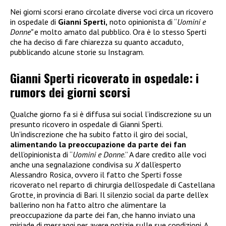
Nei giorni scorsi erano circolate diverse voci circa un ricovero
in ospedale di
Gianni Sperti,
noto opinionista di “
Uomini e
Donne”
e molto amato dal pubblico. Ora è lo stesso Sperti
che ha deciso di fare chiarezza su quanto accaduto,
pubblicando alcune storie su Instagram.
Gianni Sperti ricoverato in ospedale: i
rumors dei giorni scorsi
Qualche giorno fa si è diffusa sui social l’indiscrezione su un
presunto ricovero in ospedale di Gianni Sperti.
Un’indiscrezione che ha subito fatto il giro dei social,
alimentando la preoccupazione da parte dei fan
dell’opinionista di “
Uomini e Donne
.” A dare credito alle voci
anche una segnalazione condivisa su
X
dall’esperto
Alessandro Rosica, ovvero il fatto che Sperti fosse
ricoverato nel reparto di chirurgia dell’ospedale di Castellana
Grotte, in provincia di Bari. Il silenzio social da parte dell’ex
ballerino non ha fatto altro che alimentare la
preoccupazione da parte dei fan, che hanno inviato una
miriade di messaggi per avere notizie sulle sue condizioni. A