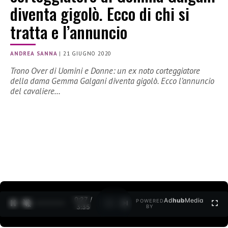
diventa gigolò. Ecco di chi si
tratta e l’annuncio
ANDREA SANNA
|
21 GIUGNO 2020
Trono Over di Uomini e Donne: un ex noto corteggiatore
della dama Gemma Galgani diventa gigolò. Ecco l’annuncio
del cavaliere…
0:27 /
Ad
hub
Media
POWERED
1
/
2
3:35
BY