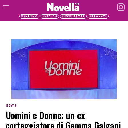
SANREMO
AMICI 24
NEWSLETTER
ABBONATI
NEWS
Uomini e Donne: un ex
corteggiatore di Gemma Galgani