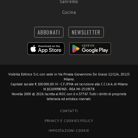
Sanremo
Cucina
ABBONATI
NEWSLETTER
Visibilia Editrice S.r.l.
con sede in Via Privata Giovannino De Grassi 12/12A, 20123
Milano.
Capitale sociale € 100.000,00 I.V. - C.F./P.IVA ed iscrizione alla C.C.I.A.A. di Milano
N.10269990965 - REA MI-2519578.
Novella 2000 © 2026. Iscritta al ROC con il n.37767. Tutti i diritti di proprietà
letteraria ed artistica riservati.
CONTATTI
PRIVACY E COOKIES POLICY
IMPOSTAZIONI COOKIE