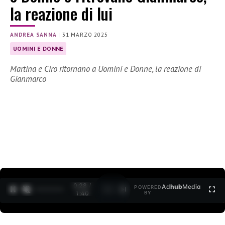
la reazione di lui
ANDREA SANNA
|
31 MARZO 2025
UOMINI E DONNE
Martina e Ciro ritornano a Uomini e Donne, la reazione di
Gianmarco
0:30 /
Ad
hub
Media
POWERED
1
/
2
1:40
BY