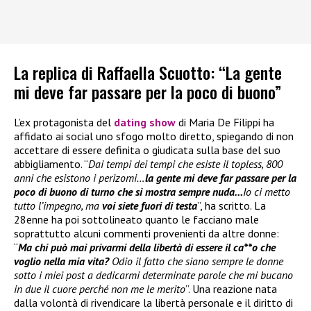
La replica di Raffaella Scuotto: “La gente
mi deve far passare per la poco di buono”
L’ex protagonista del
dating show
di Maria De Filippi ha
affidato ai social uno sfogo molto diretto, spiegando di non
accettare di essere definita o giudicata sulla base del suo
abbigliamento. “
Dai tempi dei tempi che esiste il topless, 800
anni che esistono i perizomi…
la gente mi deve far passare per la
poco di buono di turno che si mostra sempre nuda…
Io ci metto
tutto l’impegno, ma
voi siete fuori di testa
”, ha scritto. La
28enne ha poi sottolineato quanto le facciano male
soprattutto alcuni commenti provenienti da altre donne:
“
Ma chi può mai privarmi della libertà di essere il ca**o che
voglio nella mia vita?
Odio il fatto che siano sempre le donne
sotto i miei post a dedicarmi determinate parole che mi bucano
in due il cuore perché non me le merito
”. Una reazione nata
dalla volontà di rivendicare la libertà personale e il diritto di