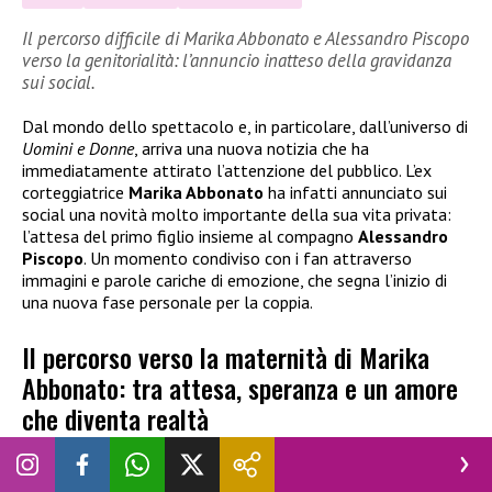
Il percorso difficile di Marika Abbonato e Alessandro Piscopo
verso la genitorialità: l’annuncio inatteso della gravidanza
sui social.
Dal mondo dello spettacolo e, in particolare, dall’universo di
Uomini e Donne
, arriva una nuova notizia che ha
immediatamente attirato l’attenzione del pubblico. L’ex
corteggiatrice
Marika Abbonato
ha infatti annunciato sui
social una novità molto importante della sua vita privata:
l’attesa del primo figlio insieme al compagno
Alessandro
Piscopo
. Un momento condiviso con i fan attraverso
immagini e parole cariche di emozione, che segna l’inizio di
una nuova fase personale per la coppia.
Il percorso verso la maternità di Marika
Abbonato: tra attesa, speranza e un amore
che diventa realtà
L’arrivo della
gravidanza
rappresenta per la coppia la
realizzazione di un sogno coltivato nel tempo,
non privo