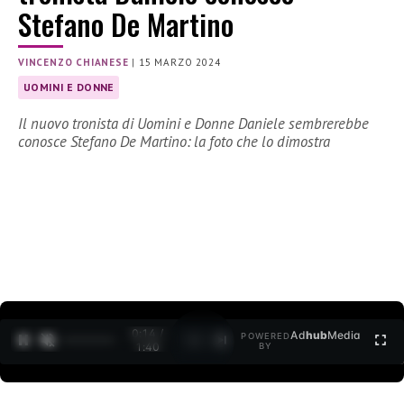
Stefano De Martino
VINCENZO CHIANESE
|
15 MARZO 2024
UOMINI E DONNE
Il nuovo tronista di Uomini e Donne Daniele sembrerebbe
conosce Stefano De Martino: la foto che lo dimostra
0:15 /
Ad
hub
Media
POWERED
1
/
2
1:40
BY