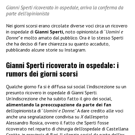
Gianni Sperti ricoverato in ospedale, arriva la conferma da
parte dell’opinionista
Nei giorni scorsi erano circolate diverse voci circa un ricovero
in ospedale di
Gianni Sperti,
noto opinionista di “
Uomini e
Donne”
e molto amato dal pubblico. Ora è lo stesso Sperti
che ha deciso di fare chiarezza su quanto accaduto,
pubblicando alcune storie su Instagram.
Gianni Sperti ricoverato in ospedale: i
rumors dei giorni scorsi
Qualche giorno fa si è diffusa sui social l’indiscrezione su un
presunto ricovero in ospedale di Gianni Sperti.
Un’indiscrezione che ha subito fatto il giro dei social,
alimentando la preoccupazione da parte dei fan
dell’opinionista di “
Uomini e Donne
.” A dare credito alle voci
anche una segnalazione condivisa su
X
dall’esperto
Alessandro Rosica, ovvero il fatto che Sperti fosse
ricoverato nel reparto di chirurgia dell’ospedale di Castellana
Grotte, in provincia di Bari. Il silenzio social da parte dell’ex