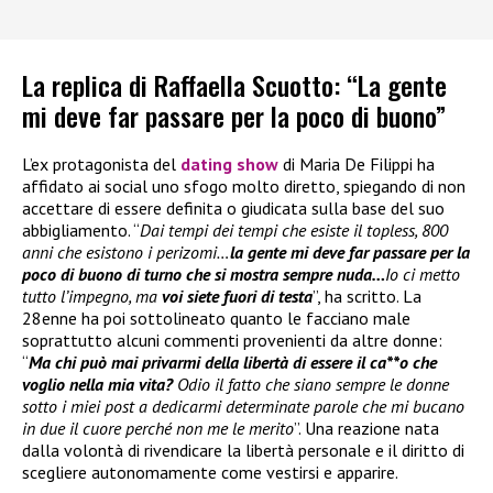
La replica di Raffaella Scuotto: “La gente
mi deve far passare per la poco di buono”
L’ex protagonista del
dating show
di Maria De Filippi ha
affidato ai social uno sfogo molto diretto, spiegando di non
accettare di essere definita o giudicata sulla base del suo
abbigliamento. “
Dai tempi dei tempi che esiste il topless, 800
anni che esistono i perizomi…
la gente mi deve far passare per la
poco di buono di turno che si mostra sempre nuda…
Io ci metto
tutto l’impegno, ma
voi siete fuori di testa
”, ha scritto. La
28enne ha poi sottolineato quanto le facciano male
soprattutto alcuni commenti provenienti da altre donne:
“
Ma chi può mai privarmi della libertà di essere il ca**o che
voglio nella mia vita?
Odio il fatto che siano sempre le donne
sotto i miei post a dedicarmi determinate parole che mi bucano
in due il cuore perché non me le merito
”. Una reazione nata
dalla volontà di rivendicare la libertà personale e il diritto di
scegliere autonomamente come vestirsi e apparire.