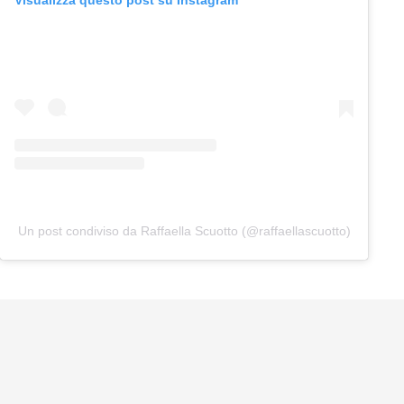
Un post condiviso da Raffaella Scuotto (@raffaellascuotto)