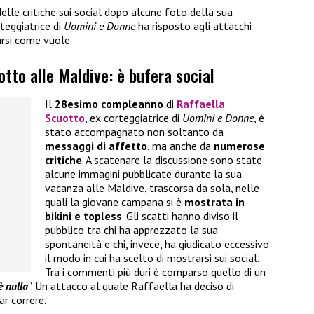
delle critiche sui social dopo alcune foto della sua
rteggiatrice di
Uomini e Donne
ha risposto agli attacchi
arsi come vuole.
otto alle Maldive: è bufera social
Il
28esimo compleanno
di
Raffaella
Scuotto
, ex corteggiatrice di
Uomini e Donne
, è
stato accompagnato non soltanto da
messaggi di affetto
, ma anche da
numerose
critiche
. A scatenare la discussione sono state
alcune immagini pubblicate durante la sua
vacanza alle Maldive, trascorsa da sola, nelle
quali la giovane campana si è
mostrata in
bikini e topless
. Gli scatti hanno diviso il
pubblico tra chi ha apprezzato la sua
spontaneità e chi, invece, ha giudicato eccessivo
il modo in cui ha scelto di mostrarsi sui social.
Tra i commenti più duri è comparso quello di un
è nulla
”. Un attacco al quale Raffaella ha deciso di
r correre.