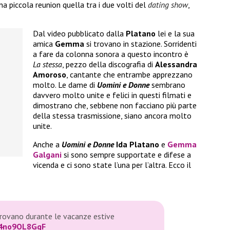
na piccola reunion quella tra i due volti del
dating show
,
Dal video pubblicato dalla
Platano
lei e la sua
amica
Gemma
si trovano in stazione. Sorridenti
a fare da colonna sonora a questo incontro è
La stessa
, pezzo della discografia di
Alessandra
Amoroso
, cantante che entrambe apprezzano
molto. Le dame di
Uomini e Donne
sembrano
davvero molto unite e felici in questi filmati e
dimostrano che, sebbene non facciano più parte
della stessa trasmissione, siano ancora molto
unite.
Anche a
Uomini e Donne
Ida Platano
e
Gemma
Galgani
si sono sempre supportate e difese a
vicenda e ci sono state l’una per l’altra. Ecco il
trovano durante le vacanze estive
m/4no9OL8GqF