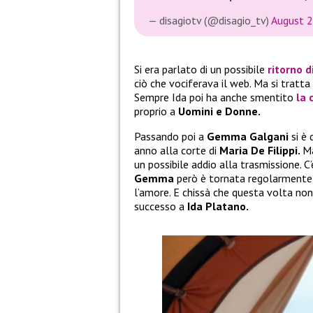
— disagiotv (@disagio_tv)
August 2
Si era parlato di un possibile
ritorno d
ciò che vociferava il web. Ma si tratta
Sempre Ida poi ha anche smentito
la 
proprio a
Uomini e Donne.
Passando poi a
Gemma Galgani
si è 
anno alla corte di
Maria De Filippi.
Ma
un possibile addio alla trasmissione. C’
Gemma
però è tornata regolarment
l’amore. E chissà che questa volta non 
successo a
Ida Platano.