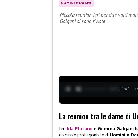
UOMINI E DONNE
Piccola reunion ieri per due volti mo
Galgani si sono riviste
0:28 / 1:40
1
La reunion tra le dame di 
Ieri
Ida Platano
e
Gemma Galgani
h
discusse protagoniste di
Uomini e Do