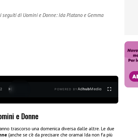
lti seguiti di Uomini e Donne: Ida Platano e Gemma
Ad
hub
Media
/
2
POWERED BY
Uomini e Donne
anno trascorso una domenica diversa dalle altre. Le due
nne
(anche se c’è da precisare che oramai Ida non fa più