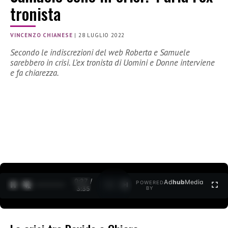
tronista
VINCENZO CHIANESE
|
28 LUGLIO 2022
Secondo le indiscrezioni del web Roberta e Samuele
sarebbero in crisi. L’ex tronista di Uomini e Donne interviene
e fa chiarezza.
0:27 /
Ad
hub
Media
POWERED
1
/
2
3:35
BY