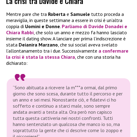
La crisi tra Davide e Chiara
Mentre pare che tra
Roberta
e
Samuele
tutto proceda a
meraviglia, in queste settimane a essere in crisi è un’altra
coppia di
Uomini e Donne
.
Parliamo di
Davide Donadei
e
Chiara Rabbi
, che solo un anno e mezzo fa hanno lasciato
insieme il dating show. A lanciare per prima l’indiscrezione è
stata
Deianira Marzano
, che sui social aveva svelato
l’allontanamento tra i due. Successivamente
a confermare
la crisi è stata la stessa
Chiara
, che con una storia ha
dichiarato:
“Sono abituata a ricevere la m***a ormai, dal primo
giorno che sono scesa, durante tutto il percorso e per
un anno e sei mesi. Nonostante ciò, e fidatevi ci ho
sofferto e continuo a starci male, sono sempre
andata avanti a testa alta. Ora però non capisco
tutta questa cattiveria nei nostri confronti. Tutti
hanno sentenziato un qualcosa che manco io so, ma
soprattutto la gente che ci descrive come lo zoppo e
il picconiere!”.