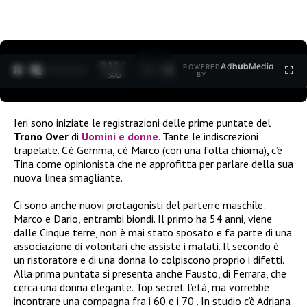
0:12 /
Ad
hub
Media
POWERED
1
/
2
1:40
BY
Ieri sono iniziate le registrazioni delle prime puntate del
Trono Over
di
Uomini e donne
. Tante le indiscrezioni
trapelate. C’è Gemma, c’è Marco (con una folta chioma), c’è
Tina come opinionista che ne approfitta per parlare della sua
nuova linea smagliante.
Ci sono anche nuovi protagonisti del parterre maschile:
Marco e Dario, entrambi biondi. Il primo ha 54 anni, viene
dalle Cinque terre, non è mai stato sposato e fa parte di una
associazione di volontari che assiste i malati. Il secondo è
un ristoratore e di una donna lo colpiscono proprio i difetti.
Alla prima puntata si presenta anche Fausto, di Ferrara, che
cerca una donna elegante. Top secret l’età, ma vorrebbe
incontrare una compagna fra i 60 e i 70 . In studio c’è Adriana