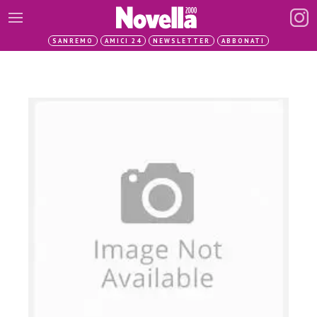
SANREMO
AMICI 24
NEWSLETTER
ABBONATI