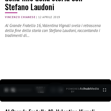
Stefano Laudoni
VINCENZO CHIANESE
|
12 APRILE 2019
Al Grande Fratello 16, Valentina Vignali svela i retroscena
della fine della storia con Stefano Laudoni, raccontando i
tradimenti di…
0:27 /
Ad
hub
Media
POWERED
1
/
2
1:40
BY