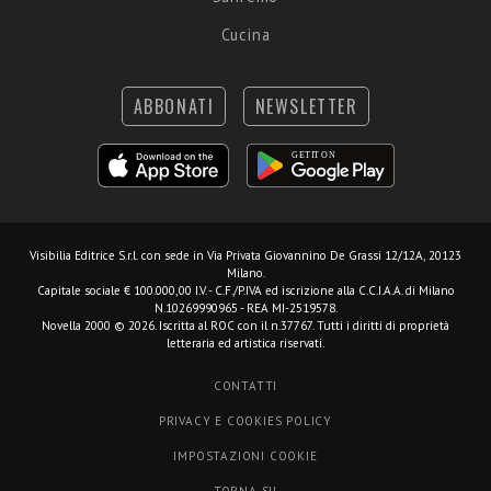
Cucina
ABBONATI
NEWSLETTER
Visibilia Editrice S.r.l.
con sede in Via Privata Giovannino De Grassi 12/12A, 20123
Milano.
Capitale sociale € 100.000,00 I.V. - C.F./P.IVA ed iscrizione alla C.C.I.A.A. di Milano
N.10269990965 - REA MI-2519578.
Novella 2000 © 2026. Iscritta al ROC con il n.37767. Tutti i diritti di proprietà
letteraria ed artistica riservati.
CONTATTI
PRIVACY E COOKIES POLICY
IMPOSTAZIONI COOKIE