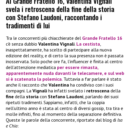
Al Grande Fratello 16, Valentina Vignali
svela i retroscena della fine della storia
con Stefano Laudoni, raccontando i
tradimenti di lui
Tra le concorrenti più chiacchierate del
Grande Fratello 16
c’è senza dubbio
Valentina Vignali
.
La cestista
,
inaspettatamente, ha scelto di partecipare alla nuova
edizione del reality, e di certo la sua presenza non è passata
inosservata. Solo poche ore fa, l’influencer è finita al centro
dell’attenzione mediatica
per essere rimasta,
apparentemente nuda davanti le telecamere, e sul web
si è scatenata la polemica
. Tuttavia a far parlare è stato
anche il racconto che
Valentina
ha condiviso con i suoi
compagni. La
Vignali
ha infatti svelato i
retroscena
della
fine
della
storia
con
Stefano Laudoni
, parlando dei suoi
ripetuti tradimenti. Sappiamo, infatti, che la coppia
nell’ultimo anno è stata al centro di diversi gossip, tra tira e
molle infiniti, fino al momento della separazione definitiva.
Queste le parole della concorrente, riportate dal blog di
Isa
e Chia
: