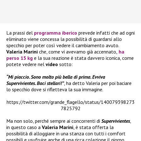
La prassi del
programma iberico
prevede infatti che ad ogni
eliminato viene concessa la possibilità di guardarsi allo
specchio per poter così vedere il cambiamento avuto.
Valeria Marini
che, come vi avevamo già accennato,
ha
perso 15 kg
e la sua reazione è stata davvero iconica, come
potete vedere nel
video
sotto:
“Mi piaccio. Sono molto più bella di prima. Evviva
Supervivientes. Baci stellari!”
, ha detto Valeria per poi baciare
lo specchio dove si rifletteva la sua immagine.
https://twitter.com/grande_flagello/status/140079398273
7825792
Ma non solo, perché sempre ai concorrenti di
Supervivientes
,
in questo caso a
Valeria Marini
, è stata offerta la
possibilità di alloggiare in una stanza con tutti i comfort
possibili e usufruire anche di una ricca colazione il giorno