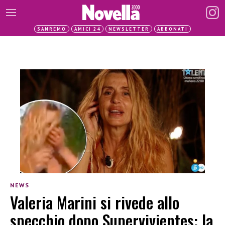
SANREMO
AMICI 24
NEWSLETTER
ABBONATI
NEWS
Valeria Marini si rivede allo
specchio dopo Supervivientes: la