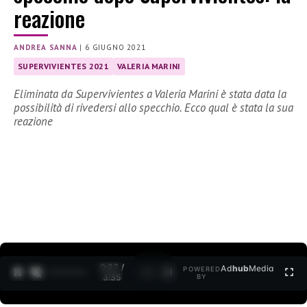
reazione
ANDREA SANNA
|
6 GIUGNO 2021
SUPERVIVIENTES 2021
VALERIA MARINI
Eliminata da Supervivientes a Valeria Marini è stata data la
possibilità di rivedersi allo specchio. Ecco qual è stata la sua
reazione
0:27 /
Ad
hub
Media
POWERED
1
/
2
3:35
BY